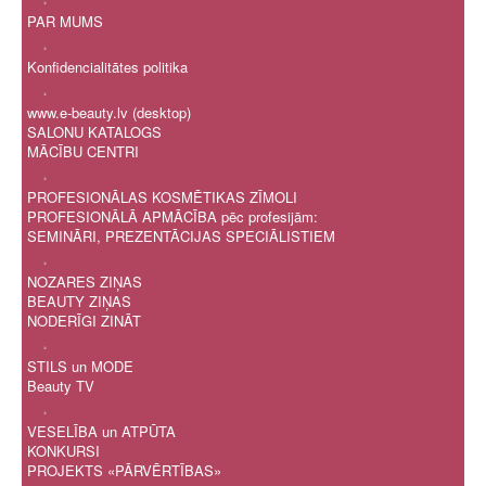
PAR MUMS
.
Konfidencialitātes politika
.
www.e-beauty.lv (desktop)
SALONU KATALOGS
MĀCĪBU CENTRI
.
PROFESIONĀLAS KOSMĒTIKAS ZĪMOLI
PROFESIONĀLĀ APMĀCĪBA pēc profesijām:
SEMINĀRI, PREZENTĀCIJAS SPECIĀLISTIEM
.
NOZARES ZIŅAS
BEAUTY ZIŅAS
NODERĪGI ZINĀT
.
STILS un MODE
Beauty TV
.
VESELĪBA un ATPŪTA
KONKURSI
PROJEKTS «PĀRVĒRTĪBAS»