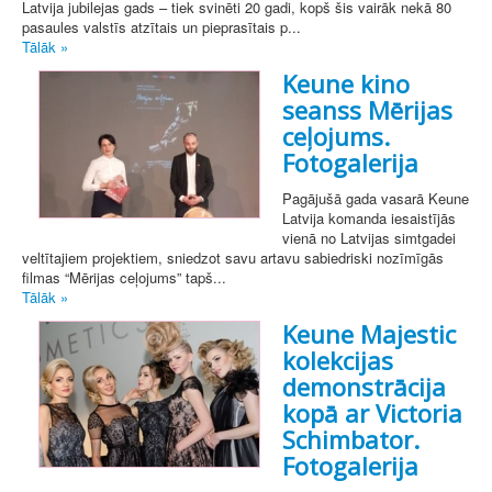
Latvija jubilejas gads – tiek svinēti 20 gadi, kopš šis vairāk nekā 80
pasaules valstīs atzītais un pieprasītais p...
Tālāk »
Keune kino
seanss Mērijas
ceļojums.
Fotogalerija
Pagājušā gada vasarā Keune
Latvija komanda iesaistījās
vienā no Latvijas simtgadei
veltītajiem projektiem, sniedzot savu artavu sabiedriski nozīmīgās
filmas “Mērijas ceļojums” tapš...
Tālāk »
Keune Majestic
kolekcijas
demonstrācija
kopā ar Victoria
Schimbator.
Fotogalerija