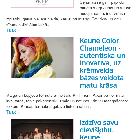
Sejas aizsargs ir papildu
barjera starp Jums un vīrusa
nesēju, samazinot vīrusa
izplatību gaisa pielienu veidā, kas ir ļoti svarīgi Covid-19 un citu
vīrusu aktivitātes laikā...
Tālāk »
Keune Color
Chameleon -
autentiska un
inovatīva, uz
krēmveida
bāzes veidota
matu krāsa
Maiga un kopjoša formula ar neitrālu PH līmeni. Atkarībā no matu
kvalitātes, tonis pakāpeniski izbalē un noturas līdz 20 mazgāšanas*
reizēm. Krāsas formula ir gatava lietošanai un ...
Tālāk »
Izdzīvo savu
dievišķību.
Keune