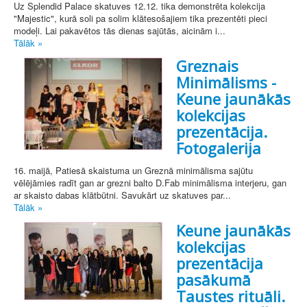
Uz Splendid Palace skatuves 12.12. tika demonstrēta kolekcija
"Majestic", kurā soli pa solim klātesošajiem tika prezentēti pieci
modeļi. Lai pakavētos tās dienas sajūtās, aicinām i...
Tālāk »
Greznais
Minimālisms -
Keune jaunākās
kolekcijas
prezentācija.
Fotogalerija
16. maijā, Patiesā skaistuma un Greznā minimālisma sajūtu
vēlējāmies radīt gan ar grezni balto D.Fab minimālisma interjeru, gan
ar skaisto dabas klātbūtni. Savukārt uz skatuves par...
Tālāk »
Keune jaunākās
kolekcijas
prezentācija
pasākumā
Taustes rituāli.