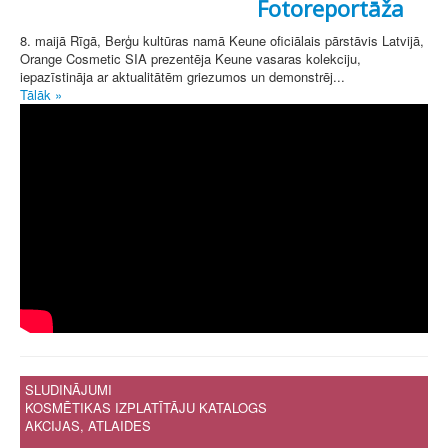
Fotoreportāža
8. maijā Rīgā, Berģu kultūras namā Keune oficiālais pārstāvis Latvijā,
Orange Cosmetic SIA prezentēja Keune vasaras kolekciju,
iepazīstināja ar aktualitātēm griezumos un demonstrēj...
Tālāk »
SLUDINĀJUMI
KOSMĒTIKAS IZPLATĪTĀJU KATALOGS
AKCIJAS, ATLAIDES
.