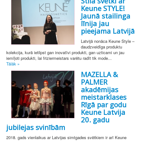
Stila svētki ar
Keune STYLE!
Jaunā stailinga
līnija jau
pieejama Latvijā
Latvijā nonāca Keune Style –
daudzveidīga produktu
kolekcija, kurā ietilpst gan inovatīvi produkti, gan uzticami un jau
iemīļoti produkti, lai friziermeistars varētu radīt tik mode...
Tālāk »
MAZELLA &
PALMER
akadēmijas
meistarklases
Rīgā par godu
Keune Latvija
20. gadu
jubilejas svinībām
2018. gads vienlaikus ar Latvijas simtgades svētkiem ir arī Keune