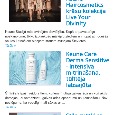
Haircosmetics
krāsu kolekcija
Live Your
Divinity
Keune Studijā mēs svinējām dievišķību. Kopā ar pavasarīgo
noskaņojumu, tikko izplaukušo māllēpju ziediem un nupat atmodušās
saules lutinošiem siltajiem stariem svinējām Sievietes –...
Tālāk »
Keune Care
Derma Sensitive
- intensīva
mitrināšana,
tūlītēja
labsajūta
Šī līnija ir īpaši veidota tiem, kuriem ir jutīga galvas āda un kuri aktīvi
darbojas, lai samazinātu galvas ādas apsārtumu un kairināšanu. Nav
noslēpums, ka veselīgi mati sākas ar ...
Tālāk »