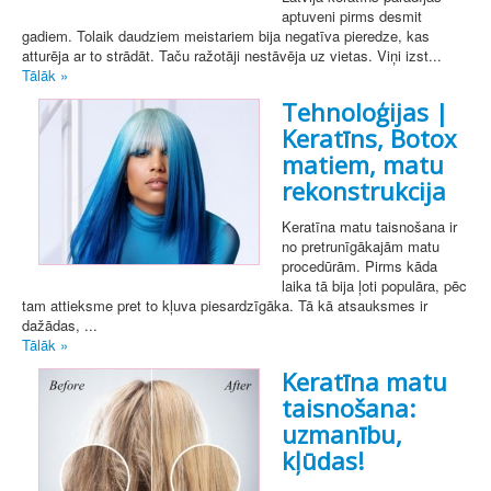
aptuveni pirms desmit
gadiem. Tolaik daudziem meistariem bija negatīva pieredze, kas
atturēja ar to strādāt. Taču ražotāji nestāvēja uz vietas. Viņi izst...
Tālāk »
Tehnoloģijas |
Keratīns, Botox
matiem, matu
rekonstrukcija
Keratīna matu taisnošana ir
no pretrunīgākajām matu
procedūrām. Pirms kāda
laika tā bija ļoti populāra, pēc
tam attieksme pret to kļuva piesardzīgāka. Tā kā atsauksmes ir
dažādas, ...
Tālāk »
Keratīna matu
taisnošana:
uzmanību,
kļūdas!