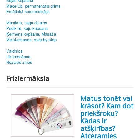
Sejas kopšana
Make-Up, permanentais grims
Estētiskā kosmetoloģija
Manikīrs, nagu dizains
Pedikīrs, kāju kopšana
Ķermeņa kopšana, Masāža
Meistarklases: step-by-step
Vārdnīca
Likumdošana
Nozares ziņas
Friziermāksla
Matus tonēt vai
krāsot? Kam dot
priekšroku?
Kādas ir
atšķirības?
Atceramies