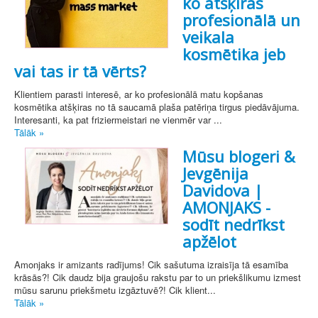
ko atšķiras
profesionālā un
veikala
kosmētika jeb
vai tas ir tā vērts?
Klientiem parasti interesē, ar ko profesionālā matu kopšanas
kosmētika atšķiras no tā saucamā plaša patēriņa tirgus piedāvājuma.
Interesanti, ka pat friziermeistari ne vienmēr var ...
Tālāk »
Mūsu blogeri &
Jevgēnija
Davidova |
AMONJAKS -
sodīt nedrīkst
apžēlot
Amonjaks ir amizants radījums! Cik sašutuma izraisīja tā esamība
krāsās?! Cik daudz bija graujošu rakstu par to un priekšlikumu izmest
mūsu sarunu priekšmetu izgāztuvē?! Cik klient...
Tālāk »