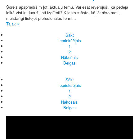
Šoreiz apspriedīsim ļoti aktuālu tēmu. Vai esat ievērojuši, ka pēdējā
laikā visi ir kļuvuši ļoti izglītoti? Klients stāsta, kā jākrāso mati,
meistarīgi lietojot profesionālus termi...
Tālāk »
Sākt
Iepriekšējais
1
2
Nākošais
Beigas
Sākt
Iepriekšējais
1
2
Nākošais
Beigas