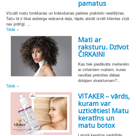
pamatus
Vizuāli matu tonēšanas un krāsošanas paletes praktiski neatšķiras.
Taču tā ir tikai aisberga redzamā daļa, tāpēc atstāt izvēli klientes ziņā
nav prātīgi. ...
Tālāk »
Mati ar
raksturu. Dzīvot
ČIRKAINI
Kas tiek piedāvāts meitenēm
ar cirtainiem matiem, kuras
nevēlas pretoties dabas
dotajam skaistumam?...
Tālāk »
VITAKER – vārds,
kuram var
uzticēties! Matu
keratīns un
matu botox
Latvijā keratīns parādījās