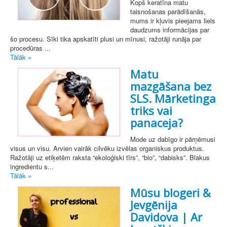
Kopš keratīna matu
taisnošanas parādīšanās,
mums ir kļuvis pieejams liels
daudzums informācijas par
šo procesu. Sīki tika apskatīti plusi un mīnusi, ražotāji runāja par
procedūras ...
Tālāk »
Matu
mazgāšana bez
SLS. Mārketinga
triks vai
panaceja?
Mode uz dabīgo ir pārņēmusi
visus un visu. Arvien vairāk cilvēku izvēlas organiskus produktus.
Ražotāji uz etiķetēm raksta “ekoloģiski tīrs”, “bio”, “dabisks”. Blakus
ingredientu s...
Tālāk »
Mūsu blogeri &
Jevgēnija
Davidova | Ar