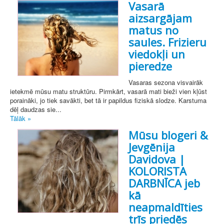
Vasarā
aizsargājam
matus no
saules. Frizieru
viedokļi un
pieredze
Vasaras sezona visvairāk
ietekmē mūsu matu struktūru. Pirmkārt, vasarā mati bieži vien kļūst
poraināki, jo tiek savākti, bet tā ir papildus fiziskā slodze. Karstuma
dēļ daudzas sie...
Tālāk »
Mūsu blogeri &
Jevgēnija
Davidova |
KOLORISTA
DARBNĪCA jeb
kā
neapmaldīties
trīs priedēs