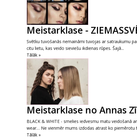
Meistarklase - ZIEMASS
Svētku tuvošanās nemaināmi tuvojas ar satraukumu par v
citu lietu, kas veido sieviešu ikdienas rūpes. Šajā...
Tālāk »
Meistarklase no Annas Z
BLACK & WHITE - smelies iedvesmu matu veidošanā ar L
wear… Ne vienmēr mums izdodas atrast ko piemērotu tie
Tālāk »