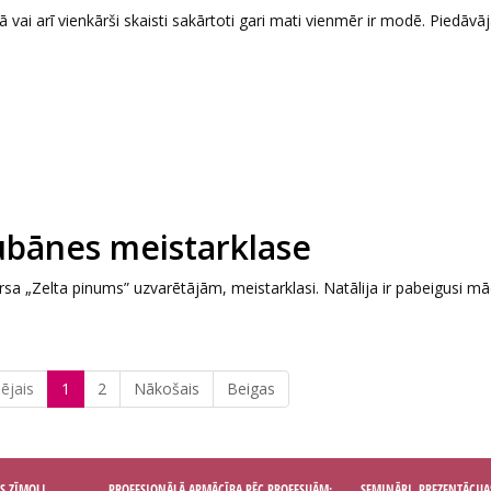
ā vai arī vienkārši skaisti sakārtoti gari mati vienmēr ir modē. Piedāv
Lubānes meistarklase
rsa „Zelta pinums” uzvarētājām, meistarklasi. Natālija ir pabeigusi mā
ējais
1
2
Nākošais
Beigas
S ZĪMOLI
PROFESIONĀLĀ APMĀCĪBA PĒC PROFESIJĀM:
SEMINĀRI, PREZENTĀCIJA