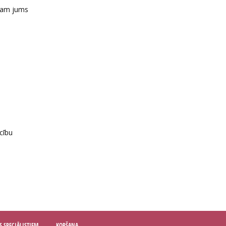
ājam jums
cību
S SPECIĀLISTIEM
KOPŠANA