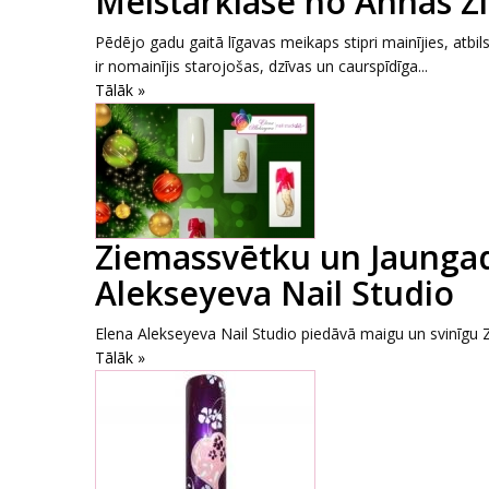
Meistarklase no Annas Z
Pēdējo gadu gaitā līgavas meikaps stipri mainījies, atb
ir nomainījis starojošas, dzīvas un caurspīdīga...
Tālāk »
Ziemassvētku un Jaungad
Alekseyeva Nail Studio
Elena Alekseyeva Nail Studio piedāvā maigu un svinīgu 
Tālāk »