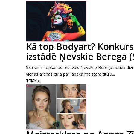
Kā top Bodyart? Konkurs
izstādē Ņevskie Berega 
Skaistumkopšanas festivāls Ņevskije Berega notiek div
vienas arēnas cīņā par labākā meistara titulu...
Tālāk »