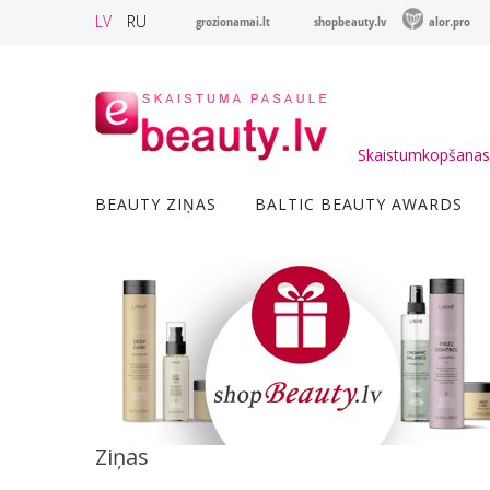
LV
RU
grozionamai.lt
shopbeauty.lv
alor.pro
Skaistumkopšanas 
BEAUTY ZIŅAS
BALTIC BEAUTY AWARDS
Ziņas