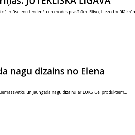
īriņas. JUTEKLISKA LĪGAVA
ilstoši mūsdienu tendenču un modes prasībām. Blīvo, biezo tonālā krē
a nagu dizains no Elena
Ziemassvētku un Jaungada nagu dizainu ar LUKS Gel produktiem...