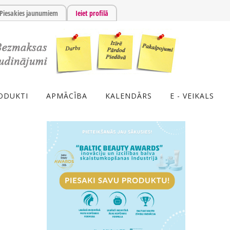
Piesakies jaunumiem
Ieiet profilā
ODUKTI
APMĀCĪBA
KALENDĀRS
E - VEIKALS