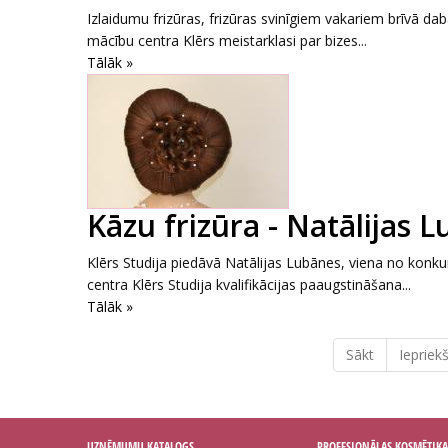
Izlaidumu frizūras, frizūras svinīgiem vakariem brīvā dab
mācību centra Klērs meistarklasi par bizes...
Tālāk »
Kāzu frizūra - Natālijas 
Klērs Studija piedāvā Natālijas Lubānes, viena no konku
centra Klērs Studija kvalifikācijas paaugstināšana...
Tālāk »
Sākt
Iepriekš
UZŅĒMUMU KATALOGS
PROFESIONĀLAS KOSMĒTIKA