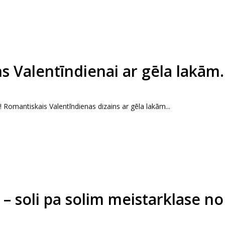
s Valentīndienai ar gēla lakām.
u! Romantiskais Valentīndienas dizains ar gēla lakām...
– soli pa solim meistarklase no