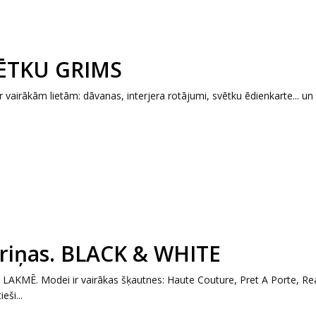
VĒTKU GRIMS
airākām lietām: dāvanas, interjera rotājumi, svētku ēdienkarte... un
īriņas. BLACK & WHITE
AKMĒ. Modei ir vairākas šķautnes: Haute Couture, Pret A Porte, Re
ši...