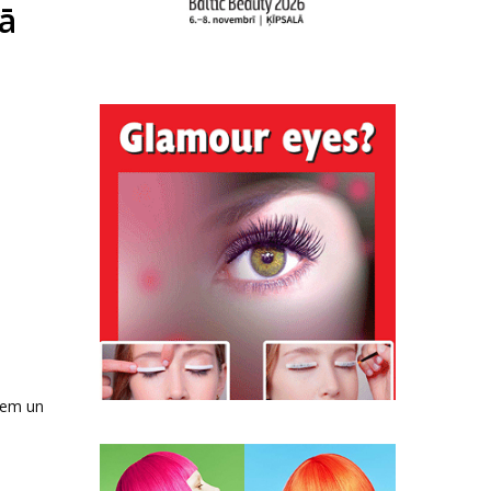
ā
tiem un