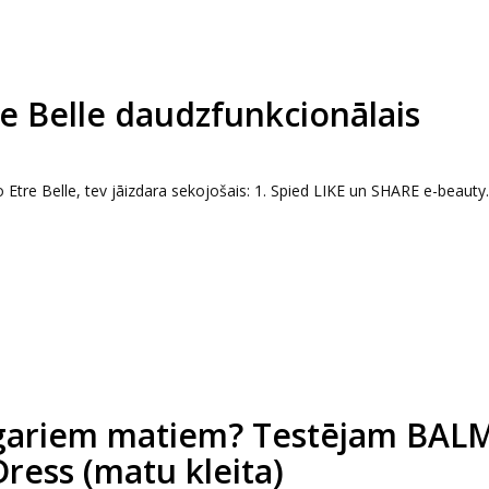
re Belle daudzfunkcionālais
Etre Belle, tev jāizdara sekojošais: 1. Spied LIKE un SHARE e-beauty.l
r gariem matiem? Testējam BAL
ress (matu kleita)