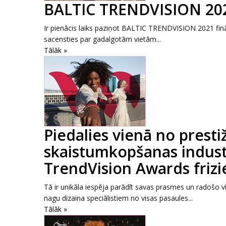
BALTIC TRENDVISION 2021
Ir pienācis laiks paziņot BALTIC TRENDVISION 2021 finā
sacensties par gadalgotām vietām...
Tālāk »
Piedalies vienā no pres
skaistumkopšanas industr
TrendVision Awards friz
Tā ir unikāla iespēja parādīt savas prasmes un radošo vī
nagu dizaina speciālistiem no visas pasaules...
Tālāk »