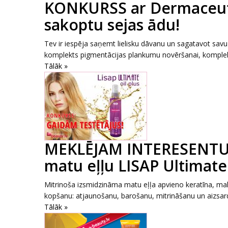
KONKURSS ar Dermaceutic
sakoptu sejas ādu!
Tev ir iespēja saņemt lielisku dāvanu un sagatavot savu
komplekts pigmentācijas plankumu novēršanai, komplekt
Tālāk »
MEKLĒJAM INTERESENTUS
matu eļļu LISAP Ultimate 
Mitrinoša izsmidzināma matu eļļa apvieno keratīna, ma
kopšanu: atjaunošanu, barošanu, mitrināšanu un aizsard
Tālāk »