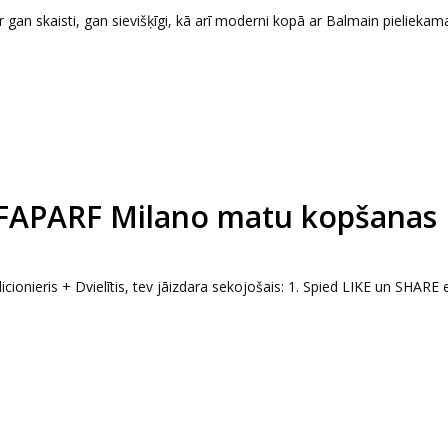
 gan skaisti, gan sievišķīgi, kā arī moderni kopā ar Balmain pielieka
LFAPARF Milano matu kopšanas
onieris + Dvielītis, tev jāizdara sekojošais: 1. Spied LIKE un SHARE 