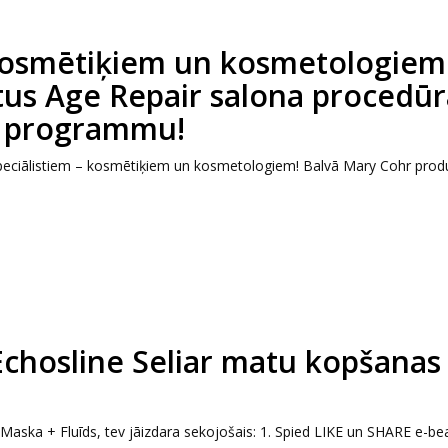
osmētiķiem un kosmetologiem
us Age Repair salona procedūr
u programmu!
eciālistiem – kosmētiķiem un kosmetologiem! Balvā Mary Cohr produk
chosline Seliar matu kopšanas
Maska + Fluīds, tev jāizdara sekojošais: 1. Spied LIKE un SHARE e-bea