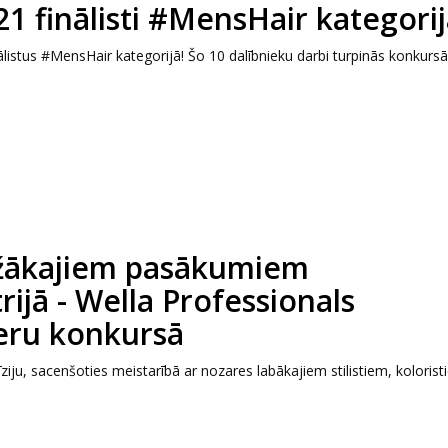
 finālisti #MensHair kategorij
listus #MensHair kategorijā! Šo 10 dalībnieku darbi turpinās konkursā
tižākajiem pasākumiem
ijā - Wella Professionals
ieru konkursā
ziju, sacenšoties meistarībā ar nozares labākajiem stilistiem, koloris