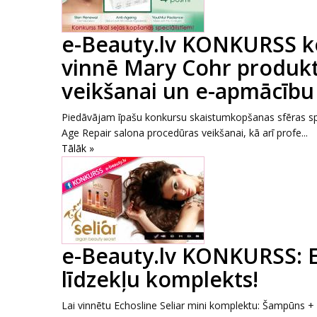
e-Beauty.lv KONKURSS k
vinnē Mary Cohr produkt
veikšanai un e-apmācīb
Piedāvājam īpašu konkursu skaistumkopšanas sfēras sp
Age Repair salona procedūras veikšanai, kā arī profe...
Tālāk »
e-Beauty.lv KONKURSS: E
līdzekļu komplekts!
Lai vinnētu Echosline Seliar mini komplektu: Šampūns + 