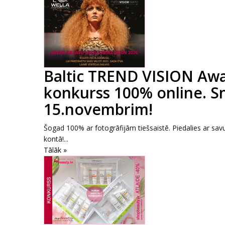
Baltic TREND VISION Awar
konkurss 100% online. Sn
15.novembrim!
Šogad 100% ar fotogrāfijām tiešsaistē. Piedalies ar savu 
kontā!...
Tālāk »