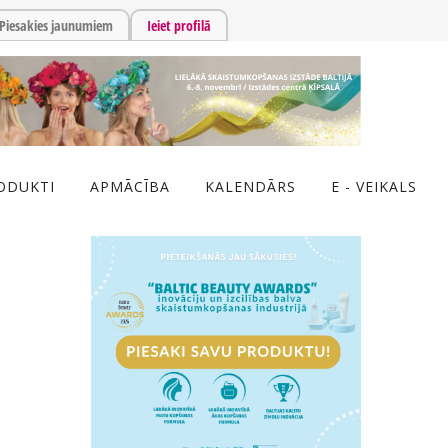
Piesakies jaunumiem
Ieiet profilā
ODUKTI
APMĀCĪBA
KALENDĀRS
E - VEIKALS