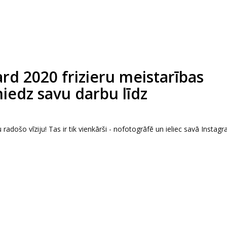
d 2020 frizieru meistarības
iedz savu darbu līdz
radošo vīziju! Tas ir tik vienkārši - nofotogrāfē un ieliec savā Instag