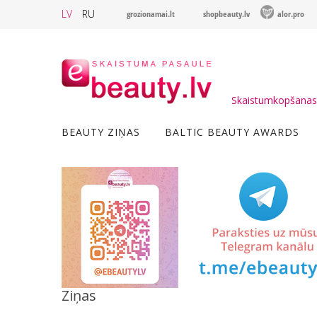
LV
RU
grozionamai.lt
shopbeauty.lv
alor.pro
Skaistumkopšanas 
BEAUTY ZIŅAS
BALTIC BEAUTY AWARDS
Ziņas