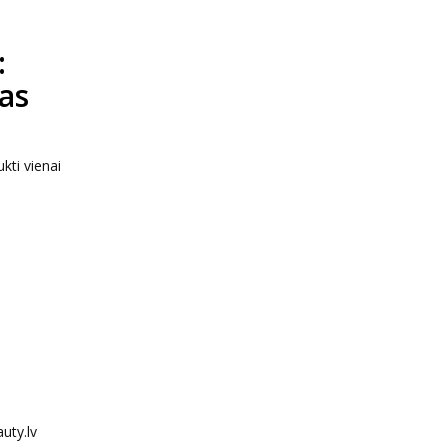
:
as
ti vienai
uty.lv