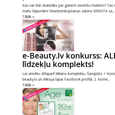
Kas var būt skaistāks par gariem sieviešu matiem? Tas ir
matu šķipsnām! Skaistumkopšanas salons BRIGITA sa...
Tālāk »
e-Beauty.lv konkurss: A
līdzekļu komplekts!
Lai vinnētu Alfaparf Milano komplektu: Šampūns + Kondici
beauty.lv un Aliksija lapai Facebook profilā. 2. Kome...
Tālāk »