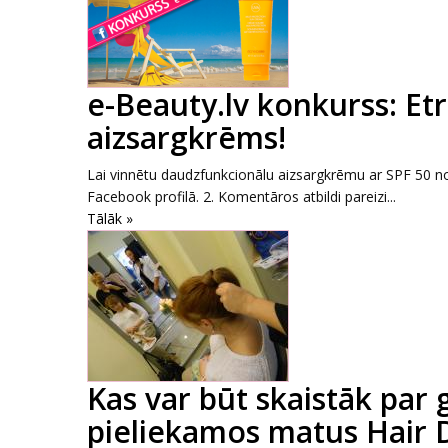
e-Beauty.lv konkurss: Et
aizsargkrēms!
Lai vinnētu daudzfunkcionālu aizsargkrēmu ar SPF 50 no 
Facebook profilā. 2. Komentāros atbildi pareizi...
Tālāk »
Kas var būt skaistāk pa
pieliekamos matus Hair D