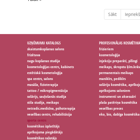
Sākt
Iepriekš
UZŅĒMUMU KATALOGS
PROFESIONĀLAS KOSMĒTIKA
skaistumkopšanas salons
frizieriem
frizētava
kosmetoloģija
nagu kopšanas studija
injekciju preparāti, pīlingi
kosmetoloģijas centrs, kabinets
meikaps, skropstu ķīm.krās
estētiskā kosmetoloģija
permanentais meikaps
spa centrs, salons
manikīrs, pedikīrs
masāža, fizioterapija
solāriju kosmētika, aprīko
tattoo / mikropigmentācija
aprīkojums saloniem
solārijs, sauļošanās studija
instrumenti un aksesuāri
stila studija, meikaps
plaša patēriņa kosmētika
netradic.medicīna, psihoterapija
veselības preces
veselības centrs, rehabilitācija
eko, bio, dabīga kosmētika
sporta centrs
kosmētikas izplatītājs
aprīkojuma piegādātājs
kosmētikas ražotājs