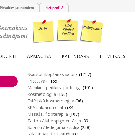
Piesakies jaunumiem
Ieiet profilā
ODUKTI
APMĀCĪBA
KALENDĀRS
E - VEIKALS
Skaistumkopšanas salons
(1217)
Frizētava
(1165)
Manikīrs, pedikīrs, podologs
(101)
Kosmetoloģija
(150)
Estētiskā kosmetoloģija
(96)
SPA saloni un centri
(34)
Masāža, fizioterapija
(107)
Tattoo / Mikropigmentācija
(39)
Solāriju / Iedeguma studija
(238)
Stila un Vizāžistu studija
(31)