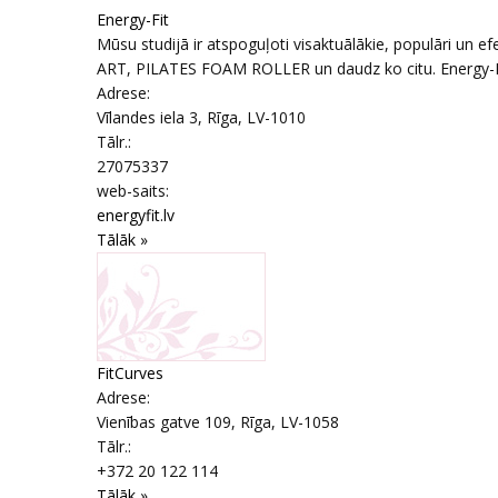
Energy-Fit
Mūsu studijā ir atspoguļoti visaktuālākie, populāri un 
ART, PILATES FOAM ROLLER un daudz ko citu. Energy-FIT 
Adrese:
Vīlandes iela 3
,
Rīga
, LV-1010
Tālr.:
27075337
web-saits:
energyfit.lv
Tālāk »
FitCurves
Adrese:
Vienības gatve 109
,
Rīga
, LV-1058
Tālr.:
+372 20 122 114
Tālāk »