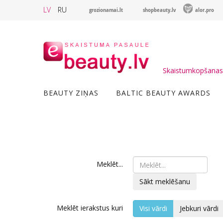
LV
RU
grozionamai.lt
shopbeauty.lv
alor.pro
Skaistumkopšanas 
BEAUTY ZIŅAS
BALTIC BEAUTY AWARDS
Meklēt...
Sākt meklēšanu
Meklēt ierakstus kuri
Visi vārdi
Jebkuri vārdi