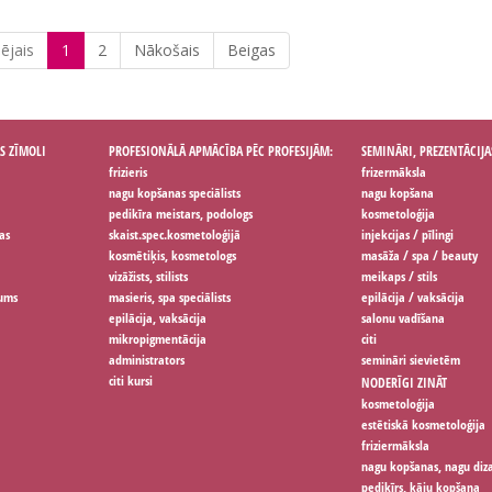
ējais
1
2
Nākošais
Beigas
S ZĪMOLI
PROFESIONĀLĀ APMĀCĪBA PĒC PROFESIJĀM:
SEMINĀRI, PREZENTĀCIJA
frizieris
frizermāksla
nagu kopšanas speciālists
nagu kopšana
pedikīra meistars, podologs
kosmetoloģija
as
skaist.spec.kosmetoloģijā
injekcijas / pīlingi
kosmētiķis, kosmetologs
masāža / spa / beauty
vizāžists, stilists
meikaps / stils
jums
masieris, spa speciālists
epilācija / vaksācija
epilācija, vaksācija
salonu vadīšana
mikropigmentācija
citi
administrators
semināri sievietēm
citi kursi
NODERĪGI ZINĀT
kosmetoloģija
estētiskā kosmetoloģija
friziermāksla
nagu kopšanas, nagu diz
pedikīrs, kāju kopšana