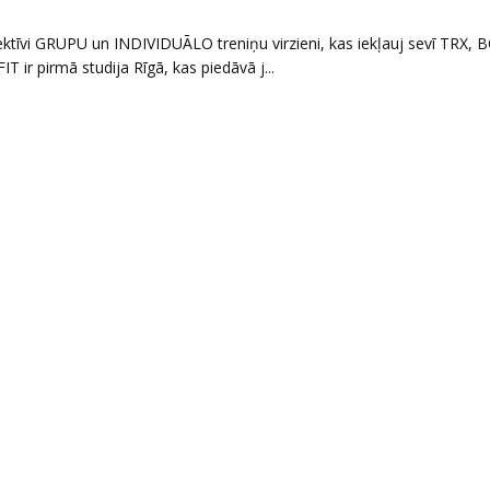
efektīvi GRUPU un INDIVIDUĀLO treniņu virzieni, kas iekļauj sevī TRX,
ir pirmā studija Rīgā, kas piedāvā j...