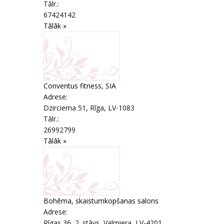
Tālr.:
67424142
Tālāk »
Conventus fitness, SIA
Adrese:
Dzirciema 51
,
Rīga
, LV-1083
Tālr.:
26992799
Tālāk »
Bohēma, skaistumkopšanas salons
Adrese:
Rīgas 36, 2. stāvs
,
Valmiera
, LV-4201