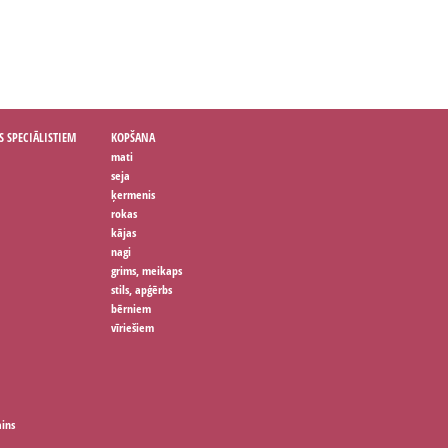
S SPECIĀLISTIEM
KOPŠANA
mati
seja
ķermenis
rokas
kājas
nagi
grims, meikaps
stils, apģērbs
bērniem
vīriešiem
ains