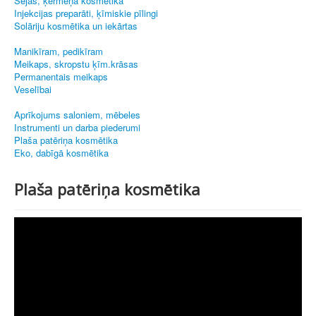
Sejas, ķermeņa kosmētika
Injekcijas preparāti, ķīmiskie pīlingi
Solāriju kosmētika un iekārtas
Manikīram, pedikīram
Meikaps, skropstu ķīm.krāsas
Permanentais meikaps
Veselībai
Aprīkojums saloniem, mēbeles
Instrumenti un darba piederumi
Plaša patēriņa kosmētika
Eko, dabīgā kosmētika
Plaša patēriņa kosmētika