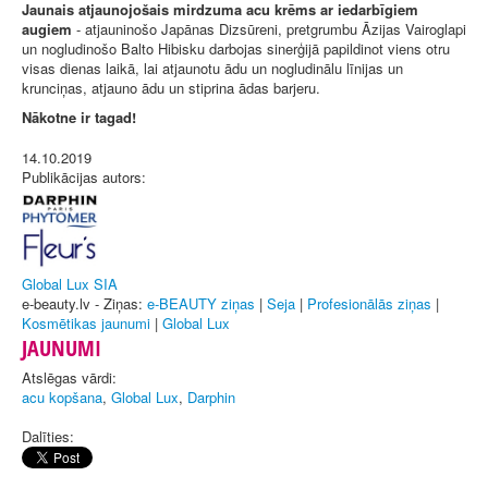
Jaunais atjaunojošais mirdzuma acu krēms ar iedarbīgiem
augiem
- atjauninošo Japānas Dizsūreni, pretgrumbu Āzijas Vairoglapi
un nogludinošo Balto Hibisku darbojas sinerģijā papildinot viens otru
visas dienas laikā, lai atjaunotu ādu un nogludinālu līnijas un
krunciņas, atjauno ādu un stiprina ādas barjeru.
Nākotne ir tagad!
14.10.2019
Publikācijas autors:
Global Lux SIA
e-beauty.lv - Ziņas:
e-BEAUTY ziņas
|
Seja
|
Profesionālās ziņas
|
Kosmētikas jaunumi
|
Global Lux
JAUNUMI
Atslēgas vārdi:
acu kopšana
,
Global Lux
,
Darphin
Dalīties: