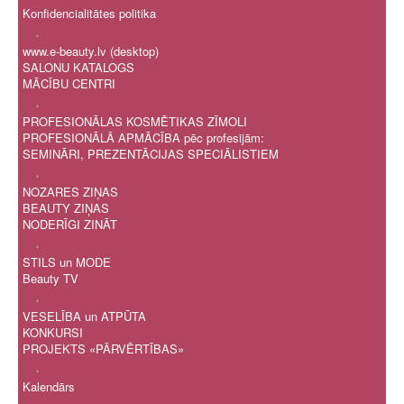
Konfidencialitātes politika
.
www.e-beauty.lv (desktop)
SALONU KATALOGS
MĀCĪBU CENTRI
.
PROFESIONĀLAS KOSMĒTIKAS ZĪMOLI
PROFESIONĀLĀ APMĀCĪBA pēc profesijām:
SEMINĀRI, PREZENTĀCIJAS SPECIĀLISTIEM
.
NOZARES ZIŅAS
BEAUTY ZIŅAS
NODERĪGI ZINĀT
.
STILS un MODE
Beauty TV
.
VESELĪBA un ATPŪTA
KONKURSI
PROJEKTS «PĀRVĒRTĪBAS»
.
Kalendārs