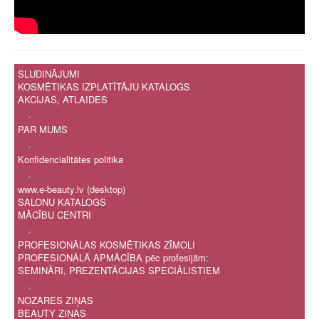
SLUDINĀJUMI
KOSMĒTIKAS IZPLATĪTĀJU KATALOGS
AKCIJAS, ATLAIDES
.
PAR MUMS
.
Konfidencialitātes politika
.
www.e-beauty.lv (desktop)
SALONU KATALOGS
MĀCĪBU CENTRI
.
PROFESIONĀLAS KOSMĒTIKAS ZĪMOLI
PROFESIONĀLĀ APMĀCĪBA pēc profesijām:
SEMINĀRI, PREZENTĀCIJAS SPECIĀLISTIEM
.
NOZARES ZIŅAS
BEAUTY ZIŅAS