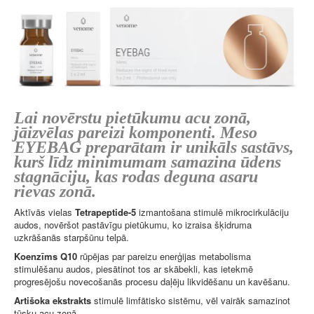
Lai novērstu pietūkumu acu zonā,
jāizvēlas pareizi komponenti. Meso
EYEBAG preparātam ir unikāls sastāvs,
kurš līdz minimumam samazina ūdens
stagnāciju, kas rodas deguna asaru
rievas zonā.
Aktīvās vielas
Tetrapeptide-5
izmantošana stimulē mikrocirkulāciju
audos, novēršot pastāvīgu pietūkumu, ko izraisa šķidruma
uzkrāšanās starpšūnu telpā.
Koenzīms Q10
rūpējas par pareizu enerģijas metabolisma
stimulēšanu audos, piesātinot tos ar skābekli, kas ietekmē
progresējošu novecošanās procesu daļēju likvidēšanu un kavēšanu.
Artišoka ekstrakts
stimulē limfātisko sistēmu, vēl vairāk samazinot
tūsku acu zonā.