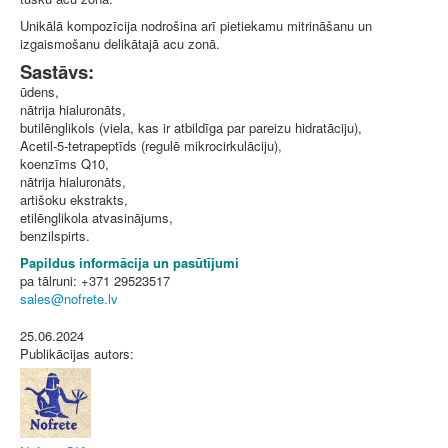
Unikālā kompozīcija nodrošina arī pietiekamu mitrināšanu un
izgaismošanu delikātajā acu zonā.
Sastāvs:
ūdens,
nātrija hialuronāts,
butilēnglikols (viela, kas ir atbildīga par pareizu hidratāciju),
Acetil-5-tetrapeptīds (regulē mikrocirkulāciju),
koenzīms Q10,
nātrija hialuronāts,
artišoku ekstrakts,
etilēnglikola atvasinājums,
benzilspirts.
Papildus informācija un pasūtījumi
pa tālruni: +371 29523517
25.06.2024
Publikācijas autors: