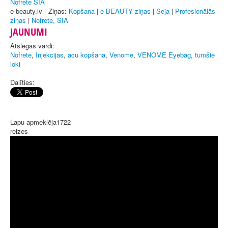
Nofrete SIA
e-beauty.lv - Ziņas:
Kopšana
|
e-BEAUTY ziņas
|
Seja
|
Profesionālās
ziņas
|
Nofrete, SIA
JAUNUMI
Atslēgas vārdi:
Nofrete
,
Injekcijas
,
acu kopšana
,
Venome
,
VENOME Eyebag
,
tumšie
loki
Dalīties:
Lapu apmeklēja
1722
reizes