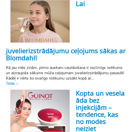
Lai
juvelierizstrādājumu ceļojums sākas ar
Blomdahl!
Kā jau mēs zinām, pirmo auskaru caurduršana ir nozīmīgs notikums
un aizraujošs sākums mūža ceļojumam juvelierizstrādājumu pasaulē!
Kādēļ ir vērts šo svarīgo notikumu uzsākt kopā ar...
Tālāk »
Kopta un vesela
āda bez
injekcijām –
tendence, kas
no modes
neiziet