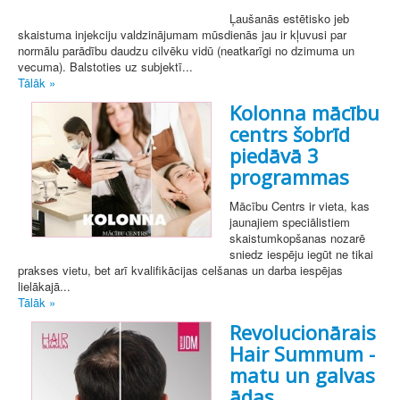
Ļaušanās estētisko jeb
skaistuma injekciju valdzinājumam mūsdienās jau ir kļuvusi par
normālu parādību daudzu cilvēku vidū (neatkarīgi no dzimuma un
vecuma). Balstoties uz subjektī...
Tālāk »
Kolonna mācību
centrs šobrīd
piedāvā 3
programmas
Mācību Centrs ir vieta, kas
jaunajiem speciālistiem
skaistumkopšanas nozarē
sniedz iespēju iegūt ne tikai
prakses vietu, bet arī kvalifikācijas celšanas un darba iespējas
lielākajā...
Tālāk »
Revolucionārais
Hair Summum -
matu un galvas
ādas