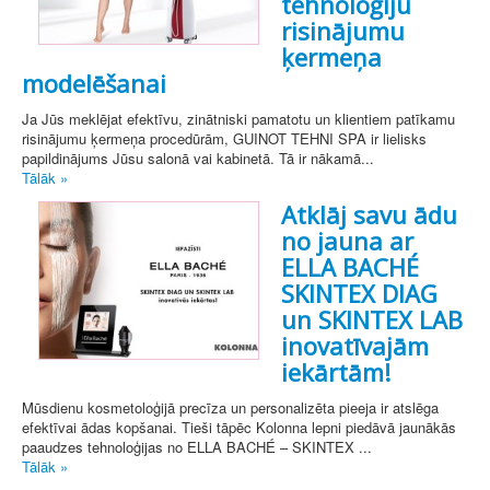
tehnoloģiju
risinājumu
ķermeņa
modelēšanai
Ja Jūs meklējat efektīvu, zinātniski pamatotu un klientiem patīkamu
risinājumu ķermeņa procedūrām, GUINOT TEHNI SPA ir lielisks
papildinājums Jūsu salonā vai kabinetā. Tā ir nākamā...
Tālāk »
Atklāj savu ādu
no jauna ar
ELLA BACHÉ
SKINTEX DIAG
un SKINTEX LAB
inovatīvajām
iekārtām!
Mūsdienu kosmetoloģijā precīza un personalizēta pieeja ir atslēga
efektīvai ādas kopšanai. Tieši tāpēc Kolonna lepni piedāvā jaunākās
paaudzes tehnoloģijas no ELLA BACHÉ – SKINTEX ...
Tālāk »