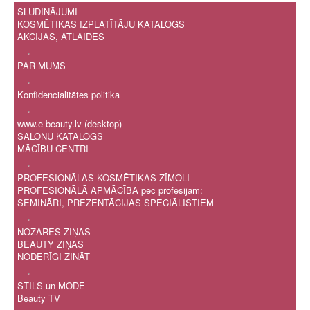
SLUDINĀJUMI
KOSMĒTIKAS IZPLATĪTĀJU KATALOGS
AKCIJAS, ATLAIDES
.
PAR MUMS
.
Konfidencialitātes politika
.
www.e-beauty.lv (desktop)
SALONU KATALOGS
MĀCĪBU CENTRI
.
PROFESIONĀLAS KOSMĒTIKAS ZĪMOLI
PROFESIONĀLĀ APMĀCĪBA pēc profesijām:
SEMINĀRI, PREZENTĀCIJAS SPECIĀLISTIEM
.
NOZARES ZIŅAS
BEAUTY ZIŅAS
NODERĪGI ZINĀT
.
STILS un MODE
Beauty TV