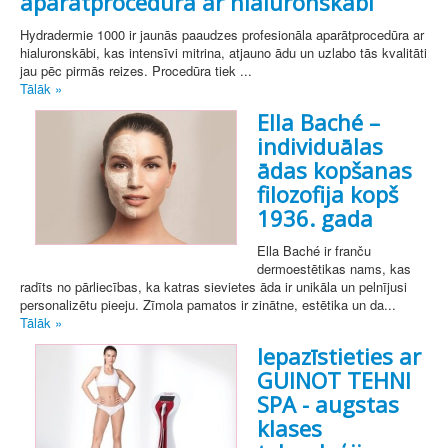
aparātprocedūra ar hialuronskābi
Hydradermie 1000 ir jaunās paaudzes profesionāla aparātprocedūra ar
hialuronskābi, kas intensīvi mitrina, atjauno ādu un uzlabo tās kvalitāti
jau pēc pirmās reizes. Procedūra tiek ...
Tālāk »
Ella Baché –
individuālas
ādas kopšanas
filozofija kopš
1936. gada
Ella Baché ir franču
dermoestētikas nams, kas
radīts no pārliecības, ka katras sievietes āda ir unikāla un pelnījusi
personalizētu pieeju. Zīmola pamatos ir zinātne, estētika un da...
Tālāk »
Iepazīstieties ar
GUINOT TEHNI
SPA - augstas
klases