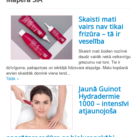
Skaisti mati
vairs nav tikai
frizūra – tā ir
veselība
Skaisti mati šodien nozīmē
daudz vairāk nekā veiksmīgu
griezumu vai toni. Tie ir
dzīvīguma, pašapziņas un iekšējā līdzsvara atspulgs. Matu kopšanā
arvien skaidrāk dominē viena tend...
Tālāk »
Jaunā Guinot
Hydradermie
1000 – intensīvi
atjaunojoša