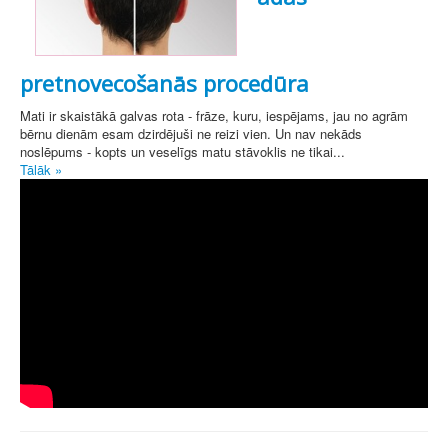
pretnovecošanās procedūra
Mati ir skaistākā galvas rota - frāze, kuru, iespējams, jau no agrām
bērnu dienām esam dzirdējuši ne reizi vien. Un nav nekāds
noslēpums - kopts un veselīgs matu stāvoklis ne tikai...
Tālāk »