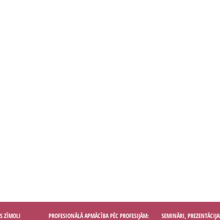
S ZĪMOLI
PROFESIONĀLĀ APMĀCĪBA PĒC PROFESIJĀM:
SEMINĀRI, PREZENTĀCIJA