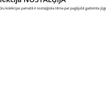
zūru kolekcijas pamatā ir nostaļģiska tēma par pagājušā gadsimta jūg