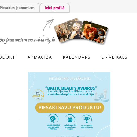
Piesakies jaunumiem
Ieiet profilā
ODUKTI
APMĀCĪBA
KALENDĀRS
E - VEIKALS