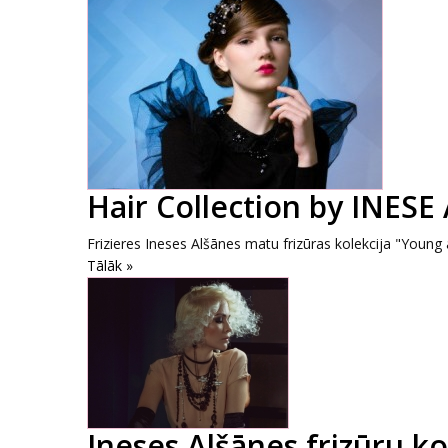
Hair Collection by INES
Frizieres Ineses Alšānes matu frizūras kolekcija "Young a
Tālāk »
Ineses Alšānes frizūru k