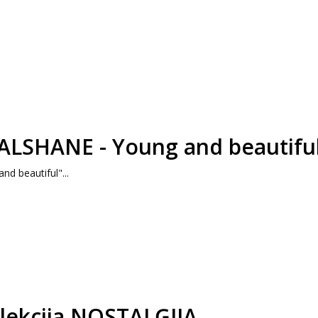
E ALSHANE - Young and beautifu
nd beautiful"...
olekcija NOSTALĢIJA