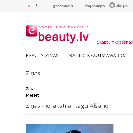
LV
RU
grozionamai.lt
shopbeauty.lv
alor.pro
Skaistumkopšanas 
BEAUTY ZIŅAS
BALTIC BEAUTY AWARDS
Ziņas
Ziņas
Meklēt
Ziņas - ieraksti ar tagu Alšāne