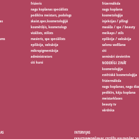
frizieris
frizermāksla
nagu kopšanas speciālists
nagu kopšana
pedikīra meistars, podologs
kosmetoloģija
as
skaist.spec.kosmetoloģijā
injekcijas / pīlingi
kosmētiķis, kosmetologs
masāža / spa / beauty
vizāžists, stilists
meikaps / stils
jums
masieris, spa speciālists
epilācija / vaksācija
epilācija, vaksācija
salonu vadīšana
mikropigmentācija
citi
administrators
semināri sievietēm
citi kursi
NODERĪGI ZINĀT
kosmetoloģija
estētiskā kosmetoloģija
friziermāksla
nagu kopšanas, nagu diz
pedikīrs, kāju kopšana
meistarklases
beauty tv
vārdnīca
ŅAS
INTERVIJAS
SKAISTUMKOPŠANAS IZSTĀŽU KALENDĀRS 20