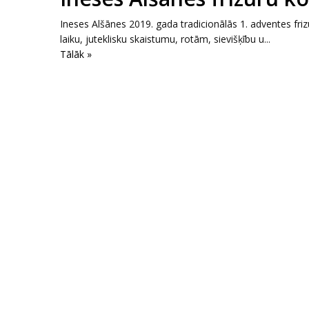
Ineses Alšānes 2019. gada tradicionālās 1. adventes fri
laiku, juteklisku skaistumu, rotām, sievišķību u...
Tālāk »