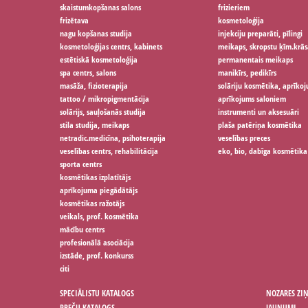
skaistumkopšanas salons
frizieriem
frizētava
kosmetoloģija
nagu kopšanas studija
injekciju preparāti, pīlingi
kosmetoloģijas centrs, kabinets
meikaps, skropstu ķīm.krās
estētiskā kosmetoloģija
permanentais meikaps
spa centrs, salons
manikīrs, pedikīrs
masāža, fizioterapija
solāriju kosmētika, aprīko
tattoo / mikropigmentācija
aprīkojums saloniem
solārijs, sauļošanās studija
instrumenti un aksesuāri
stila studija, meikaps
plaša patēriņa kosmētika
netradic.medicīna, psihoterapija
veselības preces
veselības centrs, rehabilitācija
eko, bio, dabīga kosmētika
sporta centrs
kosmētikas izplatītājs
aprīkojuma piegādātājs
kosmētikas ražotājs
veikals, prof. kosmētika
mācību centrs
profesionālā asociācija
izstāde, prof. konkurss
citi
SPECIĀLISTU KATALOGS
NOZARES ZI
PREČU KATALOGS
JAUNUMI