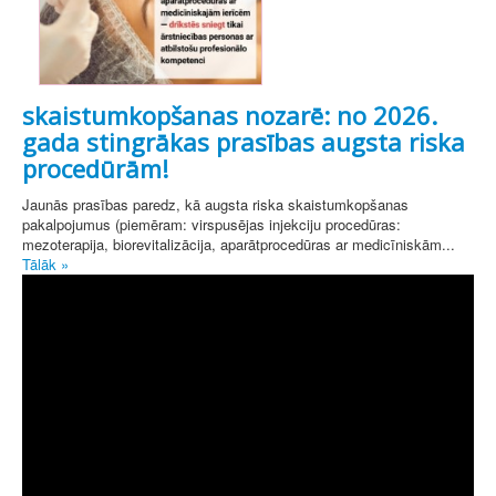
skaistumkopšanas nozarē: no 2026.
gada stingrākas prasības augsta riska
procedūrām!
Jaunās prasības paredz, kā augsta riska skaistumkopšanas
pakalpojumus (piemēram: virspusējas injekciju procedūras:
mezoterapija, biorevitalizācija, aparātprocedūras ar medicīniskām...
Tālāk »