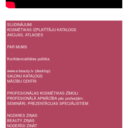
SLUDINĀJUMI
KOSMĒTIKAS IZPLATĪTĀJU KATALOGS
AKCIJAS, ATLAIDES
.
PAR MUMS
.
Konfidencialitātes politika
.
www.e-beauty.lv (desktop)
SALONU KATALOGS
MĀCĪBU CENTRI
.
PROFESIONĀLAS KOSMĒTIKAS ZĪMOLI
PROFESIONĀLĀ APMĀCĪBA pēc profesijām:
SEMINĀRI, PREZENTĀCIJAS SPECIĀLISTIEM
.
NOZARES ZIŅAS
BEAUTY ZIŅAS
NODERĪGI ZINĀT