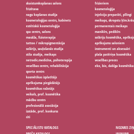
skaistumkopšanas salons
frizieriem
frizētava
kosmetoloģija
nagu kopšanas studija
injekciju preparāti, pīlingi
kosmetoloģijas centrs, kabinets
meikaps, skropstu ķīm.krās
estētiskā kosmetoloģija
permanentais meikaps
spa centrs, salons
manikīrs, pedikīrs
masāža, fizioterapija
solāriju kosmētika, aprīko
tattoo / mikropigmentācija
aprīkojums saloniem
solārijs, sauļošanās studija
instrumenti un aksesuāri
stila studija, meikaps
plaša patēriņa kosmētika
netradic.medicīna, psihoterapija
veselības preces
veselības centrs, rehabilitācija
eko, bio, dabīga kosmētika
sporta centrs
kosmētikas izplatītājs
aprīkojuma piegādātājs
kosmētikas ražotājs
veikals, prof. kosmētika
mācību centrs
profesionālā asociācija
izstāde, prof. konkurss
citi
SPECIĀLISTU KATALOGS
NOZARES ZI
PREČU KATALOGS
JAUNUMI