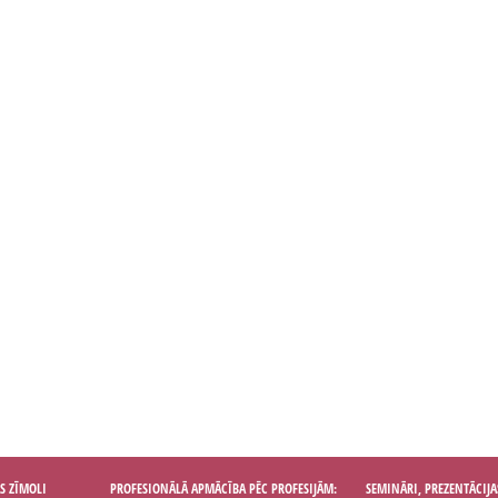
S ZĪMOLI
PROFESIONĀLĀ APMĀCĪBA PĒC PROFESIJĀM:
SEMINĀRI, PREZENTĀCIJA