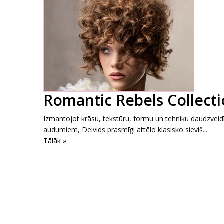
Romantic Rebels Collecti
Izmantojot krāsu, tekstūru, formu un tehniku daudzveidī
audumiem, Deivids prasmīgi attēlo klasisko sieviš...
Tālāk »