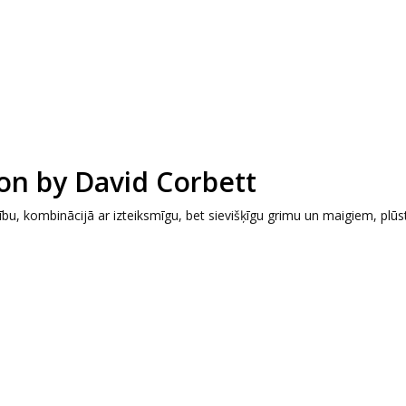
on by David Corbett
bu, kombinācijā ar izteiksmīgu, bet sievišķīgu grimu un maigiem, plū