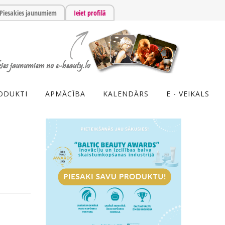
Piesakies jaunumiem
Ieiet profilā
ODUKTI
APMĀCĪBA
KALENDĀRS
E - VEIKALS