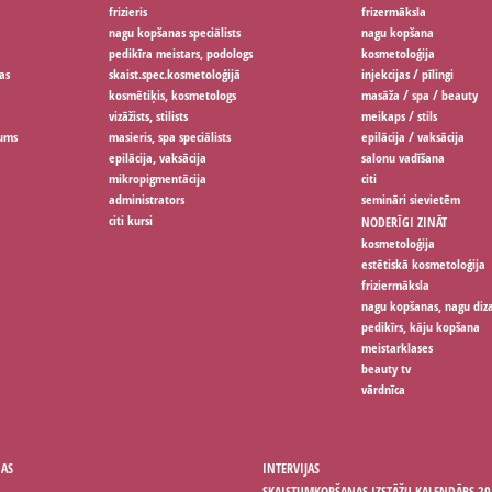
frizieris
frizermāksla
nagu kopšanas speciālists
nagu kopšana
pedikīra meistars, podologs
kosmetoloģija
as
skaist.spec.kosmetoloģijā
injekcijas / pīlingi
kosmētiķis, kosmetologs
masāža / spa / beauty
vizāžists, stilists
meikaps / stils
jums
masieris, spa speciālists
epilācija / vaksācija
epilācija, vaksācija
salonu vadīšana
mikropigmentācija
citi
administrators
semināri sievietēm
citi kursi
NODERĪGI ZINĀT
kosmetoloģija
estētiskā kosmetoloģija
friziermāksla
nagu kopšanas, nagu diz
pedikīrs, kāju kopšana
meistarklases
beauty tv
vārdnīca
ŅAS
INTERVIJAS
SKAISTUMKOPŠANAS IZSTĀŽU KALENDĀRS 20