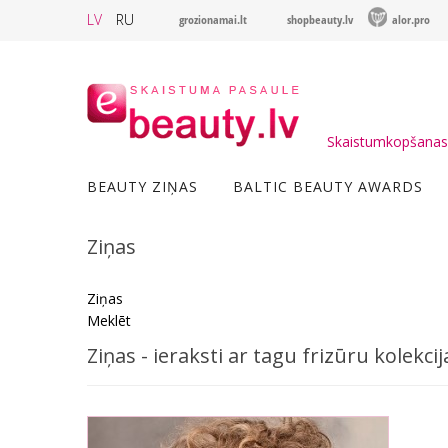
LV
RU
grozionamai.lt
shopbeauty.lv
alor.pro
Skaistumkopšanas 
BEAUTY ZIŅAS
BALTIC BEAUTY AWARDS
Ziņas
Ziņas
Meklēt
Ziņas - ieraksti ar tagu frizūru kolekcij