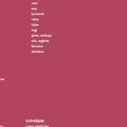
mati
seja
ķermenis
rokas
kājas
nagi
grims, meikaps
stils, apģērbs
bērniem
vīriešiem
ains
SLUDINĀJUMI
16
VIDEO APMĀCĪBA