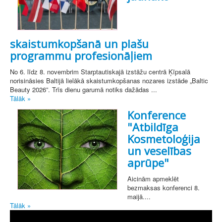
skaistumkopšanā un plašu
programmu profesionāļiem
No 6. līdz 8. novembrim Starptautiskajā izstāžu centrā Ķīpsalā
norisināsies Baltijā lielākā skaistumkopšanas nozares izstāde „Baltic
Beauty 2026”. Trīs dienu garumā notiks dažādas ...
Tālāk »
Konference
"Atbildīga
Kosmetoloģija
un veselības
aprūpe"
Aicinām apmeklēt
bezmaksas konferenci 8.
maijā....
Tālāk »