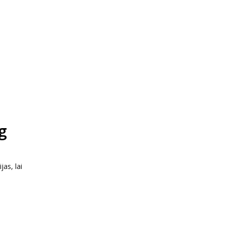
g
as, lai