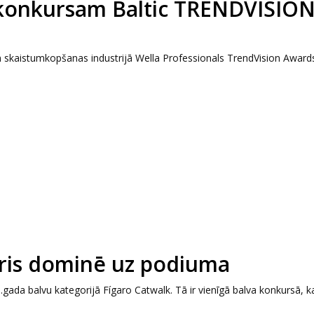
 konkursam Baltic TRENDVISIO
 skaistumkopšanas industrijā Wella Professionals TrendVision Awards
eris dominē uz podiuma
3.gada balvu kategorijā Fígaro Catwalk. Tā ir vienīgā balva konkursā, k