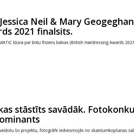
 Jessica Neil & Mary Geogeghan
ds 2021 finalsits.
ATIC kļuva par britu frizieru balvas (British Hairdressing Awards 202
 kas stāstīts savādāk. Fotokonk
nominants
izveidotu šo projektu, fotogrāfe iedvesmojās no skaistumkopšanas sa