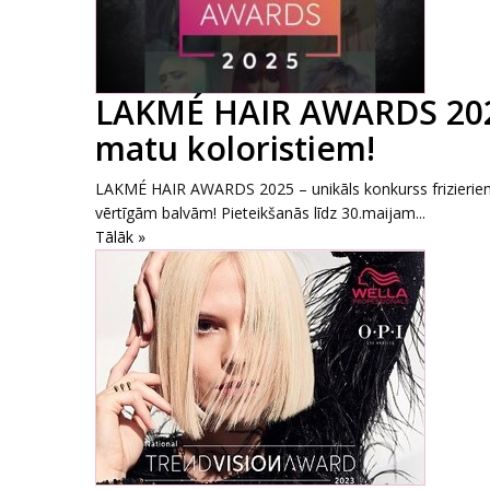
LAKMÉ HAIR AWARDS 2025 
matu koloristiem!
LAKMÉ HAIR AWARDS 2025 – unikāls konkurss frizieriem 
vērtīgām balvām! Pieteikšanās līdz 30.maijam...
Tālāk »