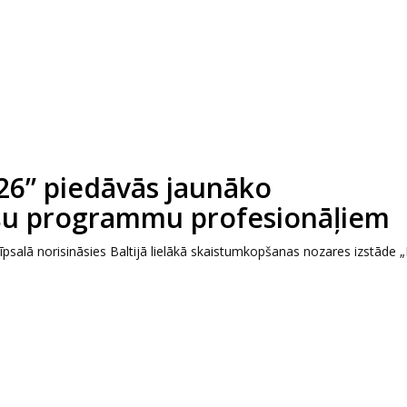
026” piedāvās jaunāko
šu programmu profesionāļiem
īpsalā norisināsies Baltijā lielākā skaistumkopšanas nozares izstāde „