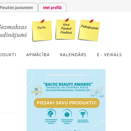
Piesakies jaunumiem
Ieiet profilā
ODUKTI
APMĀCĪBA
KALENDĀRS
E - VEIKALS