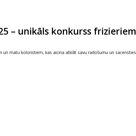
– unikāls konkurss frizierie
un matu koloristiem, kas aicina atklāt savu radošumu un sacensties