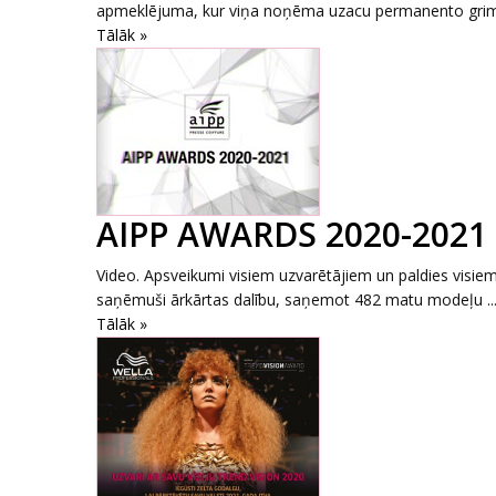
apmeklējuma, kur viņa noņēma uzacu permanento grimu
Tālāk »
AIPP AWARDS 2020-2021 uzv
Video. Apsveikumi visiem uzvarētājiem un paldies visie
saņēmuši ārkārtas dalību, saņemot 482 matu modeļu ..
Tālāk »