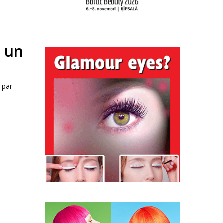
m un
 par