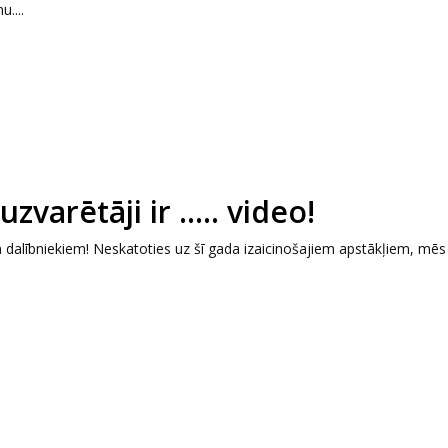
....
arētāji ir ..... video!
m dalībniekiem! Neskatoties uz šī gada izaicinošajiem apstākļiem, mē
.