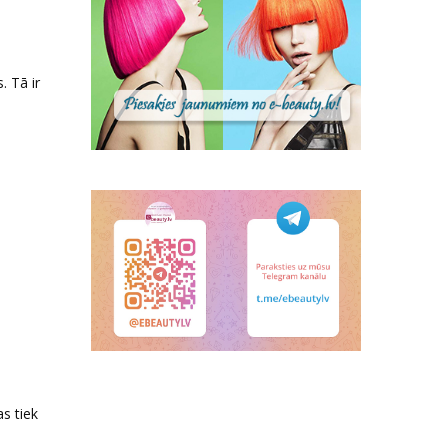
N
. Tā ir
as tiek