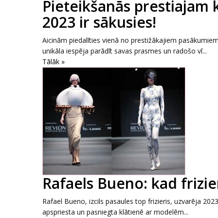
Pieteikšanās prestiajam
2023 ir sākusies!
Aicinām piedalīties vienā no prestižākajiem pasākumiem
unikāla iespēja parādīt savas prasmes un radošo vī...
Tālāk »
Rafaels Bueno: kad frizi
Rafael Bueno, izcils pasaules top frizieris, uzvarēja 202
apspriesta un pasniegta klātienē ar modelēm...