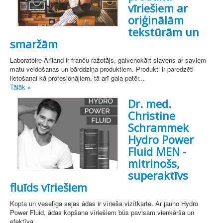
vīriešiem ar
oriģinālām
tekstūrām un
smaržām
Laboratoire Ariland ir franču ražotājs, galvenokārt slavens ar saviem
matu veidošanas un bārddziņa produktiem. Produkti ir paredzēti
lietošanai kā profesionāļiem, tā arī gala patēr...
Tālāk »
Dr. med.
Christine
Schrammek
Hydro Power
Fluid MEN -
mitrinošs,
superaktīvs
fluīds vīriešiem
Kopta un veselīga sejas ādas ir vīrieša vizītkarte. Ar jauno Hydro
Power Fluid, ādas kopšana vīriešiem būs pavisam vienkārša un
efektīva...