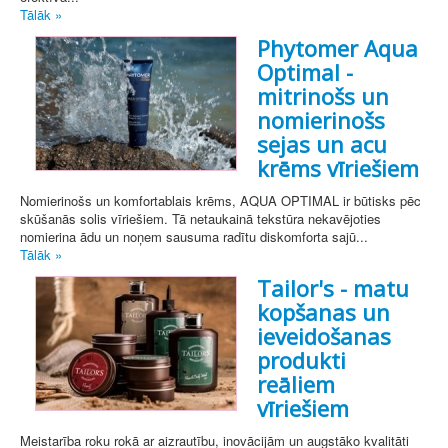
Tālāk »
Phytomer Aqua
Optimal -
mitrinošs un
nomierinošs
sejas un acu
krēms vīriešiem
Nomierinošs un komfortablais krēms, AQUA OPTIMAL ir būtisks pēc
skūšanās solis vīriešiem. Tā netaukainā tekstūra nekavējoties
nomierina ādu un noņem sausuma radītu diskomforta sajū...
Tālāk »
Tailor's - matu
kopšanas un
ieveidošanas
produkti
reāliem
vīriešiem
Meistarība roku rokā ar aizrautību, inovācijām un augstāko kvalitāti