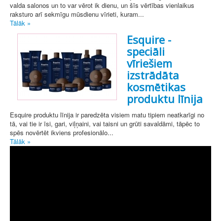
valda salonos un to var vērot ik dienu, un šīs vērtības vienlaikus
raksturo arī sekmīgu mūsdienu vīrieti, kuram...
Tālāk »
Esquire -
speciāli
vīriešiem
izstrādāta
kosmētikas
produktu līnija
Esquire produktu līnija ir paredzēta visiem matu tipiem neatkarīgi no
tā, vai tie ir īsi, gari, viļņaini, vai taisni un grūti savaldāmi, tāpēc to
spēs novērtēt ikviens profesionālo...
Tālāk »