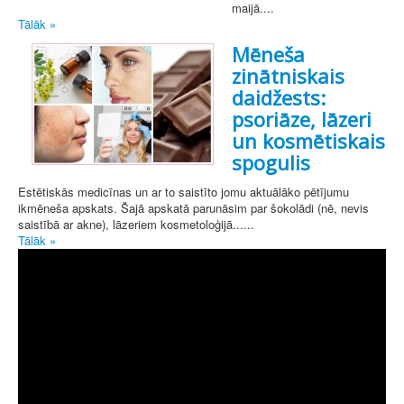
maijā....
Tālāk »
Mēneša
zinātniskais
daidžests:
psoriāze, lāzeri
un kosmētiskais
spogulis
Estētiskās medicīnas un ar to saistīto jomu aktuālāko pētījumu
ikmēneša apskats. Šajā apskatā parunāsim par šokolādi (nē, nevis
saistībā ar akne), lāzeriem kosmetoloģijā......
Tālāk »