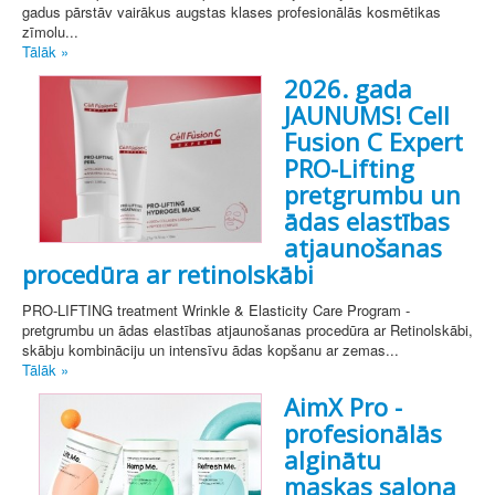
gadus pārstāv vairākus augstas klases profesionālās kosmētikas
zīmolu...
Tālāk »
2026. gada
JAUNUMS! Cell
Fusion C Expert
PRO-Lifting
pretgrumbu un
ādas elastības
atjaunošanas
procedūra ar retinolskābi
PRO-LIFTING treatment Wrinkle & Elasticity Care Program -
pretgrumbu un ādas elastības atjaunošanas procedūra ar Retinolskābi,
skābju kombināciju un intensīvu ādas kopšanu ar zemas...
Tālāk »
AimX Pro -
profesionālās
alginātu
maskas salona