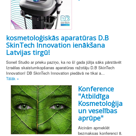
kosmetoloģiskās aparatūras D.B
SkinTech Innovation ienākšana
Latvijas tirgū!
Soneil Studio ar prieku paziņo, ka no šī gada jūlija sāks pārstāvēt
Izraēlas skaistumkopšanas aparatūras ražotāju D.B SkinTech
Innovation! DB SkinTech Innovation piedāvā ne tikai a...
Tālāk »
Konference
"Atbildīga
Kosmetoloģija
un veselības
aprūpe"
Aicinām apmeklēt
bezmaksas konferenci 8.