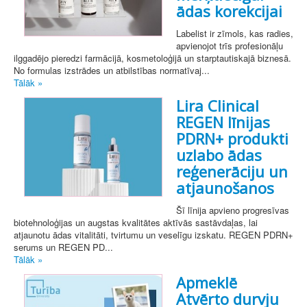
ādas korekcijai
Labelist ir zīmols, kas radies,
apvienojot trīs profesionāļu
ilggadējo pieredzi farmācijā, kosmetoloģijā un starptautiskajā biznesā.
No formulas izstrādes un atbilstības normatīvaj...
Tālāk »
Lira Clinical
REGEN līnijas
PDRN+ produkti
uzlabo ādas
reģenerāciju un
atjaunošanos
Šī līnija apvieno progresīvas
biotehnoloģijas un augstas kvalitātes aktīvās sastāvdaļas, lai
atjaunotu ādas vitalitāti, tvirtumu un veselīgu izskatu. REGEN PDRN+
serums un REGEN PD...
Tālāk »
Apmeklē
Atvērto durvju