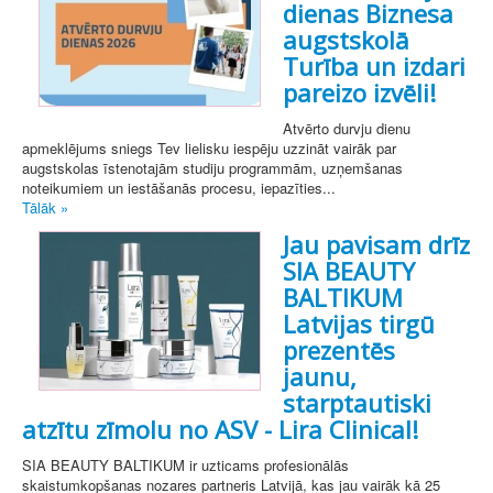
dienas Biznesa
augstskolā
Turība un izdari
pareizo izvēli!
Atvērto durvju dienu
apmeklējums sniegs Tev lielisku iespēju uzzināt vairāk par
augstskolas īstenotajām studiju programmām, uzņemšanas
noteikumiem un iestāšanās procesu, iepazīties...
Tālāk »
Jau pavisam drīz
SIA BEAUTY
BALTIKUM
Latvijas tirgū
prezentēs
jaunu,
starptautiski
atzītu zīmolu no ASV - Lira Clinical!
SIA BEAUTY BALTIKUM ir uzticams profesionālās
skaistumkopšanas nozares partneris Latvijā, kas jau vairāk kā 25