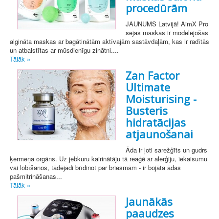
procedūrām
JAUNUMS Latvijā! AimX Pro
sejas maskas ir modelējošas
algināta maskas ar bagātinātām aktīvajām sastāvdaļām, kas ir radītās
un atbalstītas ar mūsdienīgu zinātni....
Tālāk »
Zan Factor
Ultimate
Moisturising -
Busteris
hidratācijas
atjaunošanai
Āda ir ļoti sarežģīts un gudrs
ķermeņa orgāns. Uz jebkuru kairinātāju tā reaģē ar alerģiju, iekaisumu
vai lobīšanos, tādējādi brīdinot par briesmām - ir bojāta ādas
pašmitrināšanas...
Tālāk »
Jaunākās
paaudzes