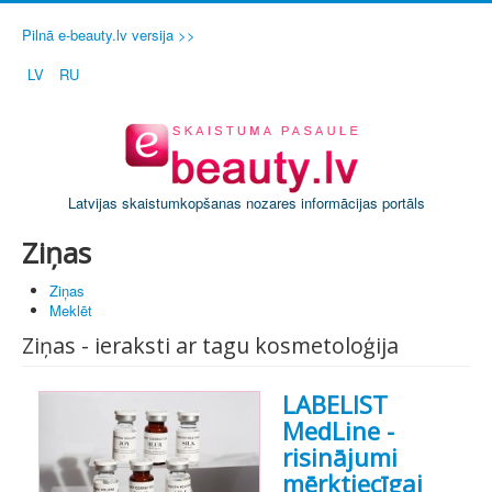
Pilnā e-beauty.lv versija >>
LV
RU
Latvijas skaistumkopšanas nozares informācijas portāls
Ziņas
Ziņas
Meklēt
Ziņas - ieraksti ar tagu kosmetoloģija
LABELIST
MedLine -
risinājumi
mērķtiecīgai