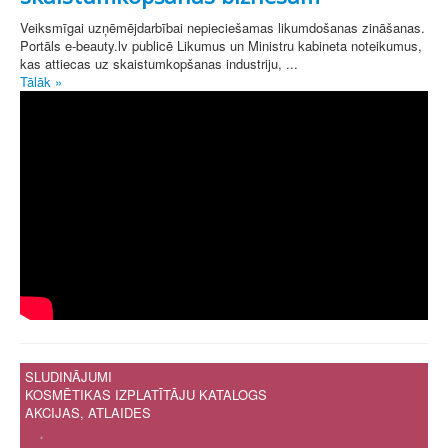
Veiksmīgai uzņēmējdarbībai nepieciešamas likumdošanas zināšanas.
Portāls e-beauty.lv publicē Likumus un Ministru kabineta noteikumus,
kas attiecas uz skaistumkopšanas industriju, ...
Tālāk »
SLUDINĀJUMI
KOSMĒTIKAS IZPLATĪTĀJU KATALOGS
AKCIJAS, ATLAIDES
.