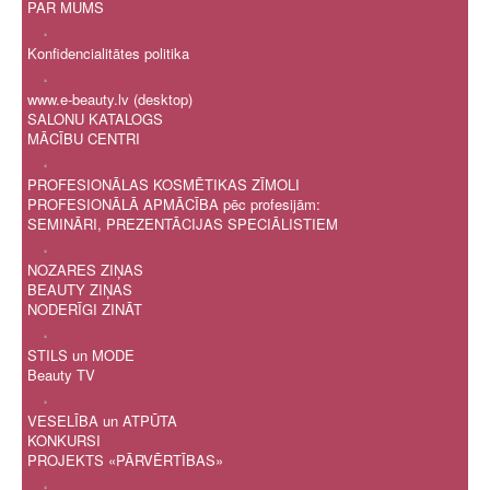
PAR MUMS
.
Konfidencialitātes politika
.
www.e-beauty.lv (desktop)
SALONU KATALOGS
MĀCĪBU CENTRI
.
PROFESIONĀLAS KOSMĒTIKAS ZĪMOLI
PROFESIONĀLĀ APMĀCĪBA pēc profesijām:
SEMINĀRI, PREZENTĀCIJAS SPECIĀLISTIEM
.
NOZARES ZIŅAS
BEAUTY ZIŅAS
NODERĪGI ZINĀT
.
STILS un MODE
Beauty TV
.
VESELĪBA un ATPŪTA
KONKURSI
PROJEKTS «PĀRVĒRTĪBAS»
.