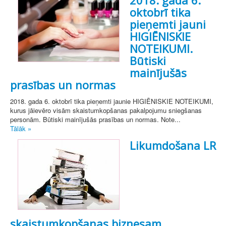
2018. gada 6.
oktobrī tika
pieņemti jauni
HIGIĒNISKIE
NOTEIKUMI.
Būtiski
mainījušās
prasības un normas
2018. gada 6. oktobrī tika pieņemti jaunie HIGIĒNISKIE NOTEIKUMI,
kurus jāievēro visām skaistumkopšanas pakalpojumu sniegšanas
personām. Būtiski mainījušās prasības un normas. Note...
Tālāk »
Likumdošana LR
skaistumkopšanas biznesam