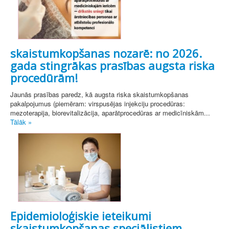
skaistumkopšanas nozarē: no 2026.
gada stingrākas prasības augsta riska
procedūrām!
Jaunās prasības paredz, kā augsta riska skaistumkopšanas
pakalpojumus (piemēram: virspusējas injekciju procedūras:
mezoterapija, biorevitalizācija, aparātprocedūras ar medicīniskām...
Tālāk »
Epidemioloģiskie ieteikumi
skaistumkopšanas speciālistiem,