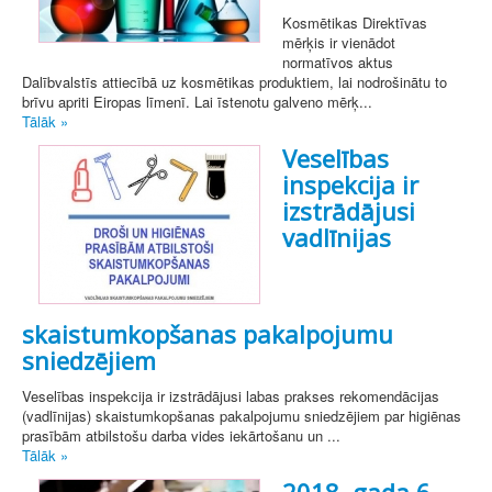
Kosmētikas Direktīvas
mērķis ir vienādot
normatīvos aktus
Dalībvalstīs attiecībā uz kosmētikas produktiem, lai nodrošinātu to
brīvu apriti Eiropas līmenī. Lai īstenotu galveno mērķ...
Tālāk »
Veselības
inspekcija ir
izstrādājusi
vadlīnijas
skaistumkopšanas pakalpojumu
sniedzējiem
Veselības inspekcija ir izstrādājusi labas prakses rekomendācijas
(vadlīnijas) skaistumkopšanas pakalpojumu sniedzējiem par higiēnas
prasībām atbilstošu darba vides iekārtošanu un ...
Tālāk »