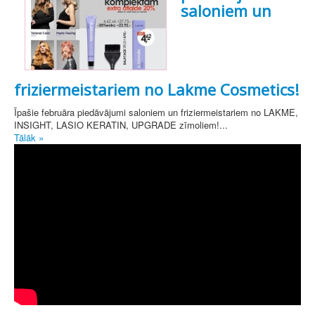
saloniem un
friziermeistariem no Lakme Cosmetics!
Īpašie februāra piedāvājumi saloniem un friziermeistariem no LAKME,
INSIGHT, LASIO KERATIN, UPGRADE zīmoliem!...
Tālāk »