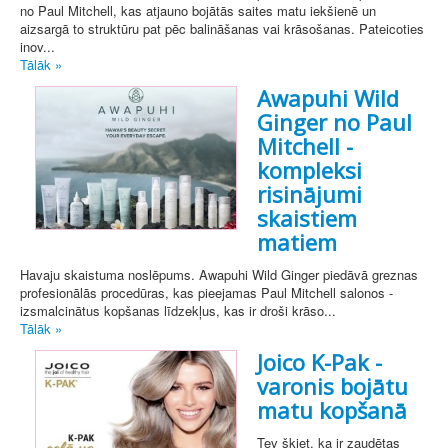
no Paul Mitchell, kas atjauno bojātās saites matu iekšienē un
aizsargā to struktūru pat pēc balināšanas vai krāsošanas. Pateicoties
inov...
Tālāk »
Awapuhi Wild
Ginger no Paul
Mitchell -
kompleksi
risinājumi
skaistiem
matiem
Havaju skaistuma noslēpums. Awapuhi Wild Ginger piedāvā greznas
profesionālās procedūras, kas pieejamas Paul Mitchell salonos -
izsmalcinātus kopšanas līdzekļus, kas ir droši krāso...
Tālāk »
Joico K-Pak -
varonis bojātu
matu kopšanā
Tev šķiet, ka ir zaudētas