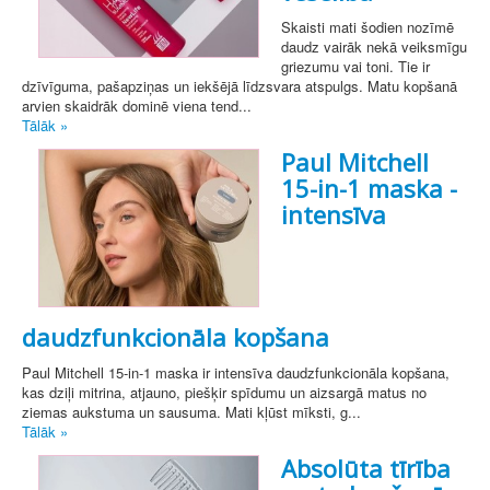
Skaisti mati šodien nozīmē
daudz vairāk nekā veiksmīgu
griezumu vai toni. Tie ir
dzīvīguma, pašapziņas un iekšējā līdzsvara atspulgs. Matu kopšanā
arvien skaidrāk dominē viena tend...
Tālāk »
Paul Mitchell
15-in-1 maska -
intensīva
daudzfunkcionāla kopšana
Paul Mitchell 15-in-1 maska ir intensīva daudzfunkcionāla kopšana,
kas dziļi mitrina, atjauno, piešķir spīdumu un aizsargā matus no
ziemas aukstuma un sausuma. Mati kļūst mīksti, g...
Tālāk »
Absolūta tīrība