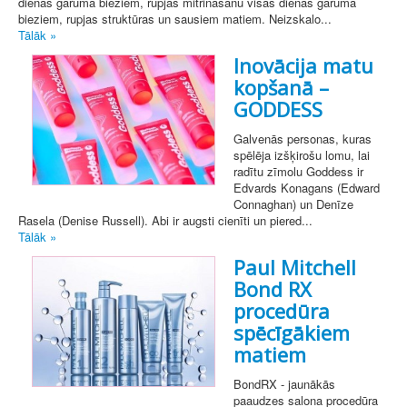
dienas garumā bieziem, rupjas mitrināšanu visas dienas garumā
bieziem, rupjas struktūras un sausiem matiem. Neizskalo...
Tālāk »
Inovācija matu
kopšanā –
GODDESS
Galvenās personas, kuras
spēlēja izšķirošu lomu, lai
radītu zīmolu Goddess ir
Edvards Konagans (Edward
Connaghan) un Denīze
Rasela (Denise Russell). Abi ir augsti cienīti un piered...
Tālāk »
Paul Mitchell
Bond RX
procedūra
spēcīgākiem
matiem
BondRX - jaunākās
paaudzes salona procedūra