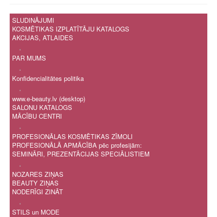
SLUDINĀJUMI
KOSMĒTIKAS IZPLATĪTĀJU KATALOGS
AKCIJAS, ATLAIDES
.
PAR MUMS
.
Konfidencialitātes politika
.
www.e-beauty.lv (desktop)
SALONU KATALOGS
MĀCĪBU CENTRI
.
PROFESIONĀLAS KOSMĒTIKAS ZĪMOLI
PROFESIONĀLĀ APMĀCĪBA pēc profesijām:
SEMINĀRI, PREZENTĀCIJAS SPECIĀLISTIEM
.
NOZARES ZIŅAS
BEAUTY ZIŅAS
NODERĪGI ZINĀT
.
STILS un MODE