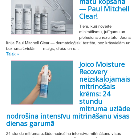
matu kopšanā
— Paul Mitchell
Clear!
Tiem, kuri novērtē
minimālismu, jutīgumu un
profesionālu rezultātu. Jaunā
līnija Paul Mitchell Clear — dermatoloģiski testēta, bez krāsvielām un
bez smaržvielām — maigs, drošs un e...
Tālāk »
Joico Moisture
Recovery
neizskalojamais
mitrinošais
krēms: 24
stundu
mitruma uzlāde
nodrošina intensīvu mitrināšanu visas
dienas garumā
24 stundu mitruma uzlāde nodrošina intensīvu mitrināšanu visas