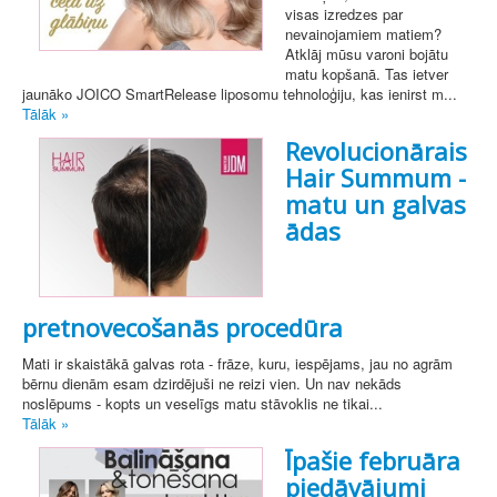
visas izredzes par
nevainojamiem matiem?
Atklāj mūsu varoni bojātu
matu kopšanā. Tas ietver
jaunāko JOICO SmartRelease liposomu tehnoloģiju, kas ienirst m...
Tālāk »
Revolucionārais
Hair Summum -
matu un galvas
ādas
pretnovecošanās procedūra
Mati ir skaistākā galvas rota - frāze, kuru, iespējams, jau no agrām
bērnu dienām esam dzirdējuši ne reizi vien. Un nav nekāds
noslēpums - kopts un veselīgs matu stāvoklis ne tikai...
Tālāk »
Īpašie februāra
piedāvājumi