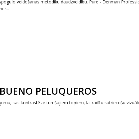
 atspoguļo veidošanas metodiku daudzveidību. Pure - Denman Professi
er...
L BUENO PELUQUEROS
gumu, kas kontrastē ar tumšajiem toņiem, lai radītu satriecošu vizuāl