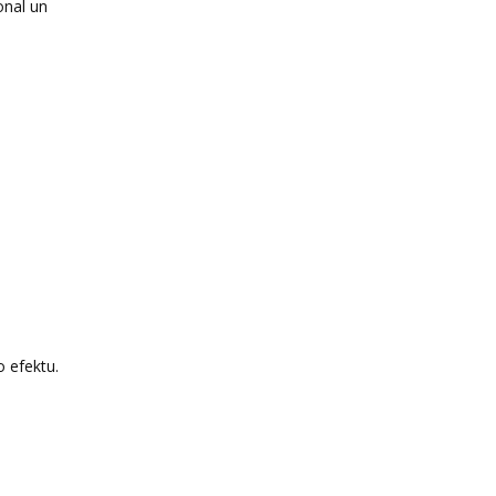
onal un
o efektu.