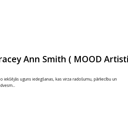
Tracey Ann Smith ( MOOD Artist
no iekšējās uguns iedegšanas, kas virza radošumu, pārliecību un
edvesm...