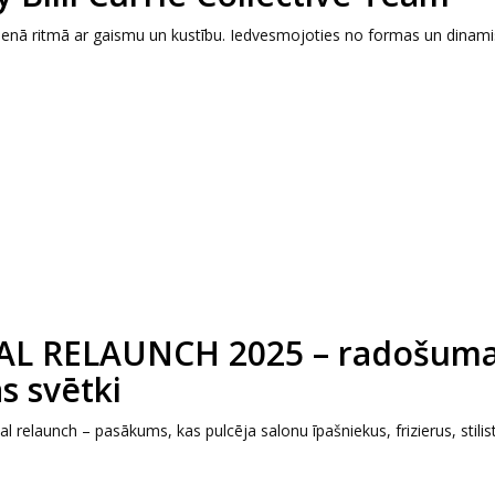
s vienā ritmā ar gaismu un kustību. Iedvesmojoties no formas un dinam
L RELAUNCH 2025 – radošuma
s svētki
l relaunch – pasākums, kas pulcēja salonu īpašniekus, frizierus, stilis