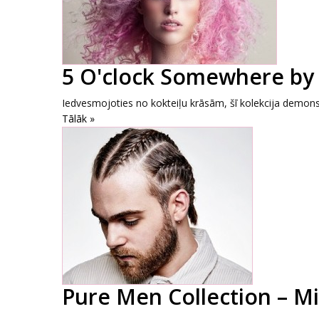
5 O'clock Somewhere by
Iedvesmojoties no kokteiļu krāsām, šī kolekcija demonst
Tālāk »
Pure Men Collection – M