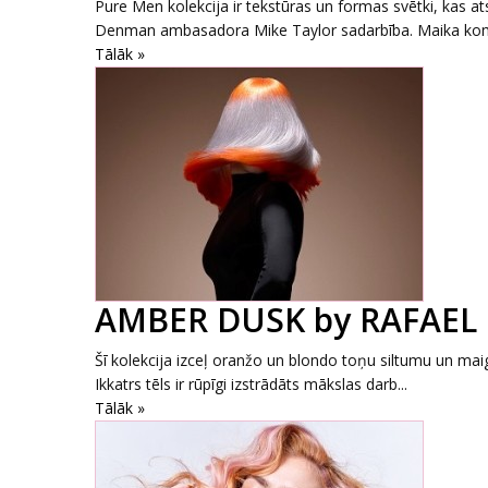
Pure Men kolekcija ir tekstūras un formas svētki, kas
Denman ambasadora Mike Taylor sadarbība. Maika kom
Tālāk »
AMBER DUSK by RAFAE
Šī kolekcija izceļ oranžo un blondo toņu siltumu un mai
Ikkatrs tēls ir rūpīgi izstrādāts mākslas darb...
Tālāk »