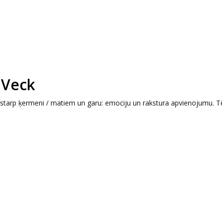
 Veck
u starp ķermeni / matiem un garu: emociju un rakstura apvienojumu. Tē