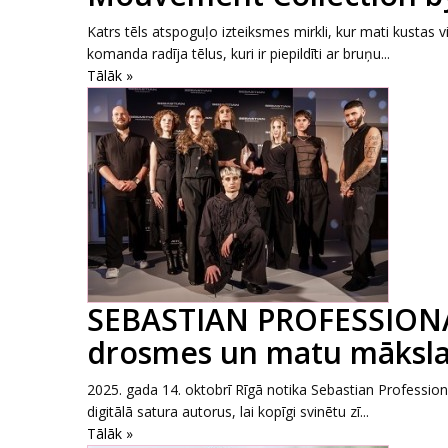
Katrs tēls atspoguļo izteiksmes mirkli, kur mati kusta
komanda radīja tēlus, kuri ir piepildīti ar bruņu...
Tālāk »
SEBASTIAN PROFESSIONA
drosmes un matu māksla
2025. gada 14. oktobrī Rīgā notika Sebastian Professiona
digitālā satura autorus, lai kopīgi svinētu zī...
Tālāk »