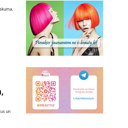
iskuma,
,
tus un