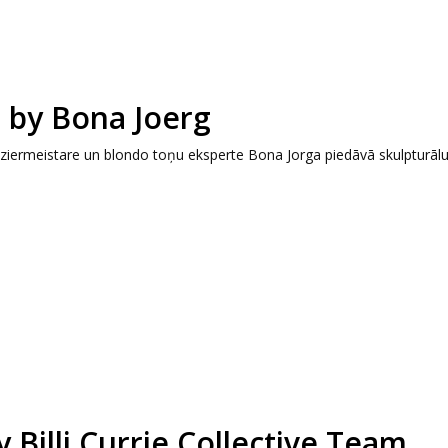
n by Bona Joerg
riziermeistare un blondo toņu eksperte Bona Jorga piedāvā skulpturālu
Billi Currie Collective Team