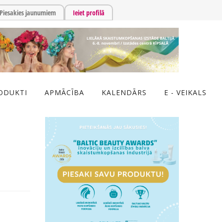
Piesakies jaunumiem
Ieiet profilā
ODUKTI
APMĀCĪBA
KALENDĀRS
E - VEIKALS