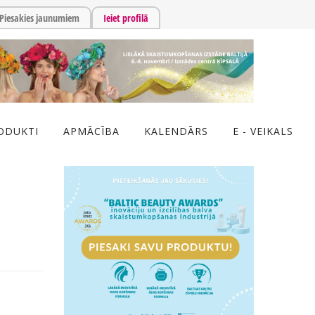
Piesakies jaunumiem
Ieiet profilā
ODUKTI
APMĀCĪBA
KALENDĀRS
E - VEIKALS