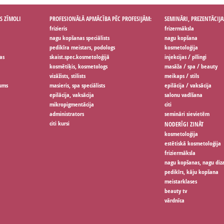
S ZĪMOLI
PROFESIONĀLĀ APMĀCĪBA PĒC PROFESIJĀM:
SEMINĀRI, PREZENTĀCIJA
frizieris
frizermāksla
nagu kopšanas speciālists
nagu kopšana
pedikīra meistars, podologs
kosmetoloģija
as
skaist.spec.kosmetoloģijā
injekcijas / pīlingi
kosmētiķis, kosmetologs
masāža / spa / beauty
vizāžists, stilists
meikaps / stils
jums
masieris, spa speciālists
epilācija / vaksācija
epilācija, vaksācija
salonu vadīšana
mikropigmentācija
citi
administrators
semināri sievietēm
citi kursi
NODERĪGI ZINĀT
kosmetoloģija
estētiskā kosmetoloģija
friziermāksla
nagu kopšanas, nagu diz
pedikīrs, kāju kopšana
meistarklases
beauty tv
vārdnīca