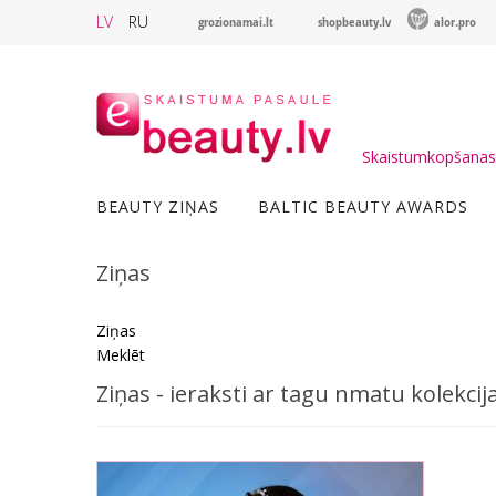
LV
RU
grozionamai.lt
shopbeauty.lv
alor.pro
Skaistumkopšanas 
BEAUTY ZIŅAS
BALTIC BEAUTY AWARDS
Ziņas
Ziņas
Meklēt
Ziņas - ieraksti ar tagu nmatu kolekcij