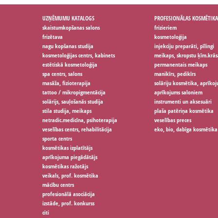
UZŅĒMUMU KATALOGS
PROFESIONĀLAS KOSMĒTIKA
skaistumkopšanas salons
frizieriem
frizētava
kosmetoloģija
nagu kopšanas studija
injekciju preparāti, pīlingi
kosmetoloģijas centrs, kabinets
meikaps, skropstu ķīm.krās
estētiskā kosmetoloģija
permanentais meikaps
spa centrs, salons
manikīrs, pedikīrs
masāža, fizioterapija
solāriju kosmētika, aprīko
tattoo / mikropigmentācija
aprīkojums saloniem
solārijs, sauļošanās studija
instrumenti un aksesuāri
stila studija, meikaps
plaša patēriņa kosmētika
netradic.medicīna, psihoterapija
veselības preces
veselības centrs, rehabilitācija
eko, bio, dabīga kosmētika
sporta centrs
kosmētikas izplatītājs
aprīkojuma piegādātājs
kosmētikas ražotājs
veikals, prof. kosmētika
mācību centrs
profesionālā asociācija
izstāde, prof. konkurss
citi