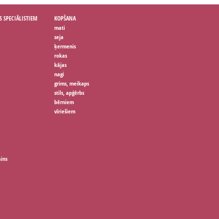
S SPECIĀLISTIEM
KOPŠANA
mati
seja
ķermenis
rokas
kājas
nagi
grims, meikaps
stils, apģērbs
bērniem
vīriešiem
ains