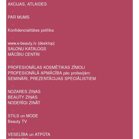
AKCIJAS, ATLAIDES
.
PAR MUMS
.
Konfidencialitātes politika
.
www.e-beauty.lv (desktop)
SALONU KATALOGS
MĀCĪBU CENTRI
.
PROFESIONĀLAS KOSMĒTIKAS ZĪMOLI
PROFESIONĀLĀ APMĀCĪBA pēc profesijām:
SEMINĀRI, PREZENTĀCIJAS SPECIĀLISTIEM
.
NOZARES ZIŅAS
BEAUTY ZIŅAS
NODERĪGI ZINĀT
.
STILS un MODE
Beauty TV
.
VESELĪBA un ATPŪTA