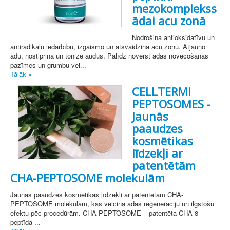
mezokomplekss
ādai acu zonā
Nodrošina antioksidatīvu un
antiradikālu iedarbību, izgaismo un atsvaidzina acu zonu. Atjauno
ādu, nostiprina un tonizē audus. Palīdz novērst ādas novecošanās
pazīmes un grumbu vei...
Tālāk »
CELLTERMI
PEPTOSOMES -
Jaunās
paaudzes
kosmētikas
līdzekļi ar
patentētām
CHA-PEPTOSOME molekulām
Jaunās paaudzes kosmētikas līdzekļi ar patentētām CHA-
PEPTOSOME molekulām, kas veicina ādas reģenerāciju un ilgstošu
efektu pēc procedūrām. CHA-PEPTOSOME – patentēta CHA-8
peptīda ...