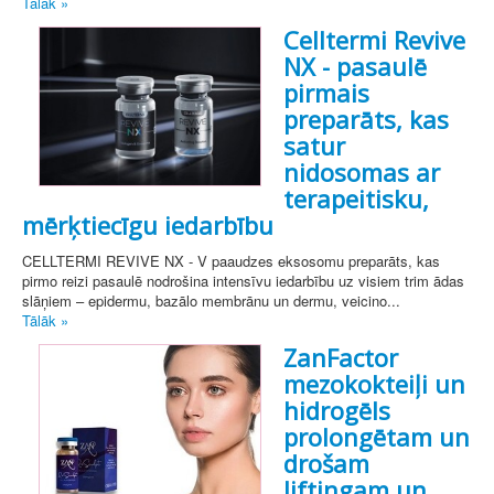
Tālāk »
Celltermi Revive
NX - pasaulē
pirmais
preparāts, kas
satur
nidosomas ar
terapeitisku,
mērķtiecīgu iedarbību
CELLTERMI REVIVE NX - V paaudzes eksosomu preparāts, kas
pirmo reizi pasaulē nodrošina intensīvu iedarbību uz visiem trim ādas
slāņiem – epidermu, bazālo membrānu un dermu, veicino...
Tālāk »
ZanFactor
mezokokteiļi un
hidrogēls
prolongētam un
drošam
liftingam un