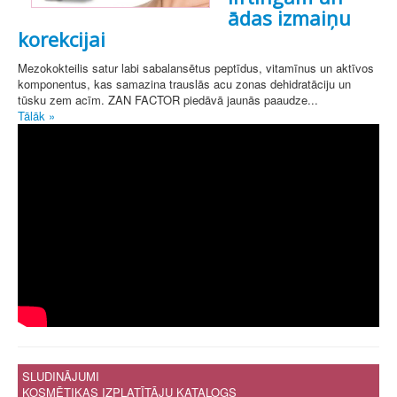
ādas izmaiņu
korekcijai
Mezokokteilis satur labi sabalansētus peptīdus, vitamīnus un aktīvos
komponentus, kas samazina trauslās acu zonas dehidratāciju un
tūsku zem acīm. ZAN FACTOR piedāvā jaunās paaudze...
Tālāk »
SLUDINĀJUMI
KOSMĒTIKAS IZPLATĪTĀJU KATALOGS