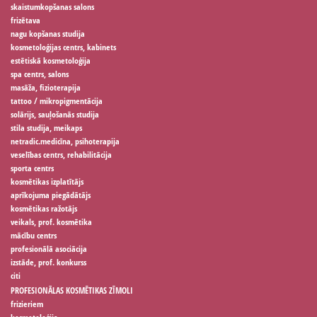
skaistumkopšanas salons
frizētava
nagu kopšanas studija
kosmetoloģijas centrs, kabinets
estētiskā kosmetoloģija
spa centrs, salons
masāža, fizioterapija
tattoo / mikropigmentācija
solārijs, sauļošanās studija
stila studija, meikaps
netradic.medicīna, psihoterapija
veselības centrs, rehabilitācija
sporta centrs
kosmētikas izplatītājs
aprīkojuma piegādātājs
kosmētikas ražotājs
veikals, prof. kosmētika
mācību centrs
profesionālā asociācija
izstāde, prof. konkurss
citi
PROFESIONĀLAS KOSMĒTIKAS ZĪMOLI
frizieriem