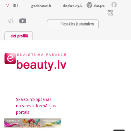
LV
RU
grozionamai.lt
shopbeauty.lv
alor.pro
Piesakies jaunumiem
Ieiet profilā
Skaistumkopšanas
nozares informācijas
portāls