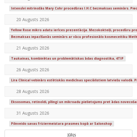
Intensīvi mitrinošās Mary Cohr procedūras I.H.C bezmaksas seminārs. Pi
20 Augusts 2026
Yellow Rose mikro adatu ierīces prezentācija. Mezokokteiļi, procedūru prot
Bezmaksas iepazīšanās seminārs ar vācu profesionālo kosmeceitiku Meth
21 Augusts 2026
Taukainas, kombinētas un problemātiskas ādas diagnostika, 4TIP
26 Augusts 2026
Lira Clinical vebinārs estētiskās medicīnas speciālistiem latviešu valodā.
28 Augusts 2026
Eksosomas, retinoīdi, pīlingi un mikroadu pielietojums pret ādas novecoš
31 Augusts 2026
Pilnveido savas friziermeistara prasmes kopā ar Salonshop
Jūlijs