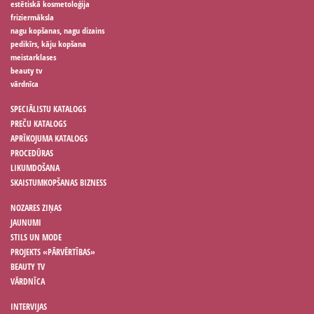
estētiskā kosmetoloģija
friziermāksla
nagu kopšanas, nagu dizains
pedikīrs, kāju kopšana
meistarklases
beauty tv
vārdnīca
SPECIĀLISTU KATALOGS
PREČU KATALOGS
APRĪKOJUMA KATALOGS
PROCEDŪRAS
LIKUMDOŠANA
SKAISTUMKOPŠANAS BIZNESS
NOZARES ZIŅAS
JAUNUMI
STILS UN MODE
PROJEKTS «PĀRVĒRTĪBAS»
BEAUTY TV
VĀRDNĪCA
INTERVIJAS