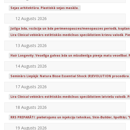
Sejas arhitektūra. Plastiskā sejas masāža.
12 Augusts 2026
Jutīga āda, rozācija un āda perimenopauzes/menopauzes periodā, kopšana
Lira Clinical vebinārs estētiskās medicīnas speciālistiem krievu valodā. P
13 Augusts 2026
Hair Longevity: Veselīga galvas āda un mūsdienīga pieeja matu veselībai. 
14 Augusts 2026
Seminārs Liepājā: Natura Bisse Essential Shock (R)EVOLUTION procedūra /
17 Augusts 2026
Lira Clinical vebinārs estētiskās medicīnas speciālistiem latviešu valodā.
18 Augusts 2026
RRS PREPARĀTI: pielietojums un injekciju tehnikas, Skin-Builder, lipolītiķi, ’
19 Augusts 2026