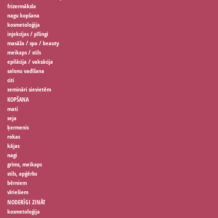
frizermāksla
nagu kopšana
kosmetoloģija
injekcijas / pīlingi
masāža / spa / beauty
meikaps / stils
epilācija / vaksācija
salonu vadīšana
citi
semināri sievietēm
KOPŠANA
mati
seja
ķermenis
rokas
kājas
nagi
grims, meikaps
stils, apģērbs
bērniem
vīriešiem
NODERĪGI ZINĀT
kosmetoloģija