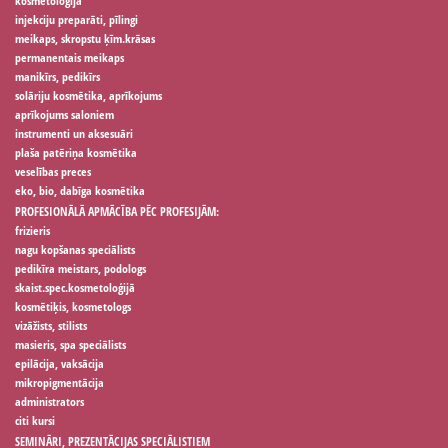
kosmetoloģija
injekciju preparāti, pīlingi
meikaps, skropstu ķīm.krāsas
permanentais meikaps
manikīrs, pedikīrs
solāriju kosmētika, aprīkojums
aprīkojums saloniem
instrumenti un aksesuāri
plaša patēriņa kosmētika
veselības preces
eko, bio, dabīga kosmētika
PROFESIONĀLĀ APMĀCĪBA PĒC PROFESIJĀM:
frizieris
nagu kopšanas speciālists
pedikīra meistars, podologs
skaist.spec.kosmetoloģijā
kosmētiķis, kosmetologs
vizāžists, stilists
masieris, spa speciālists
epilācija, vaksācija
mikropigmentācija
administrators
citi kursi
SEMINĀRI, PREZENTĀCIJAS SPECIĀLISTIEM