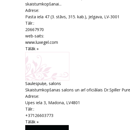
skaistumkopšanai...
Adrese:
Pasta iela 47 (3. stāvs, 315. kab.)
,
Jelgava
, LV-3001
Tālr.:
20667970
web-saits:
www.luxegel.com
Tālāk »
Saulespuķe, salons
Skaistumkopšanas salons un arī oficiālais Dr.Spiller Pure S
Adrese:
Upes iela 3
,
Madona
, LV4801
Tālr.:
+37126603773
Tālāk »