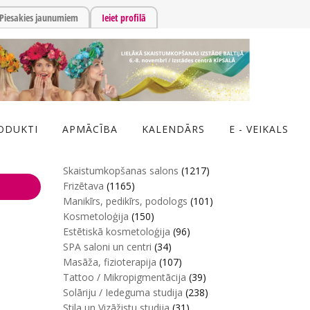
Piesakies jaunumiem
Ieiet profilā
ODUKTI
APMĀCĪBA
KALENDĀRS
E - VEIKALS
Skaistumkopšanas salons
(1217)
Frizētava
(1165)
Manikīrs, pedikīrs, podologs
(101)
Kosmetoloģija
(150)
Estētiskā kosmetoloģija
(96)
SPA saloni un centri
(34)
Masāža, fizioterapija
(107)
Tattoo / Mikropigmentācija
(39)
Solāriju / Iedeguma studija
(238)
Stila un Vizāžistu studija
(31)