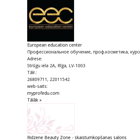
European education center
Профессиональное обучение, проф.косметика, курсы
Adrese:
Strūgu iela 2A
,
Rīga
, LV-1003
Tālr.:
26809711, 22011542
web-saits:
myprofedu.com
Tālāk »
Ridzene Beauty Zone - skaistumkopšanas salons