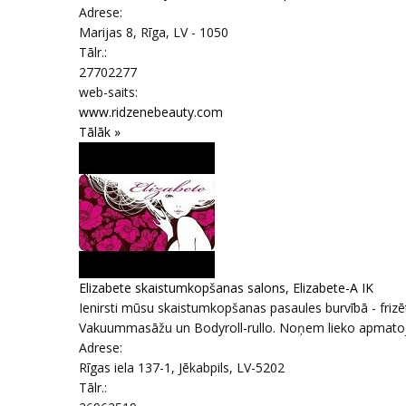
Adrese:
Marijas 8
,
Rīga
, LV - 1050
Tālr.:
27702277
web-saits:
www.ridzenebeauty.com
Tālāk »
Elizabete skaistumkopšanas salons, Elizabete-A IK
Ienirsti mūsu skaistumkopšanas pasaules burvībā - frizēt
Vakuummasāžu un Bodyroll-rullo. Noņem lieko apmatojum
Adrese:
Rīgas iela 137-1
,
Jēkabpils
, LV-5202
Tālr.: