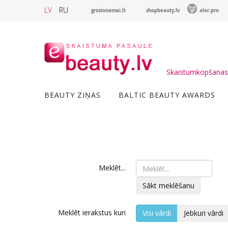
LV
RU
grozionamai.lt
shopbeauty.lv
alor.pro
Skaistumkopšanas 
BEAUTY ZIŅAS
BALTIC BEAUTY AWARDS
Meklēt...
Sākt meklēšanu
Meklēt ierakstus kuri
Visi vārdi
Jebkuri vārdi