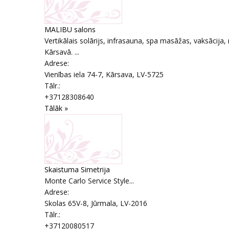
MALIBU salons
Vertikālais solārijs, infrasauna, spa masāžas, vaksācija
Kārsavā. ...
Adrese:
Vienības iela 74-7
,
Kārsava
, LV-5725
Tālr.:
+37128308640
Tālāk »
Skaistuma Simetrija
Monte Carlo Service Style...
Adrese:
Skolas 65V-8
,
Jūrmala
, LV-2016
Tālr.:
+37120080517