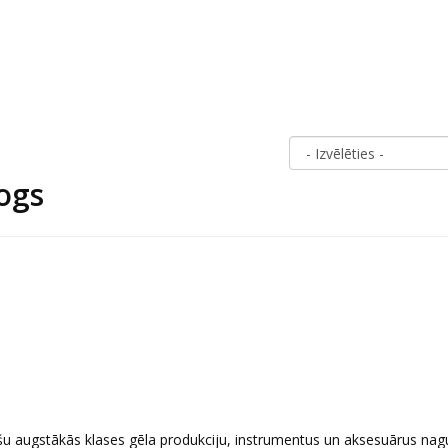
logs
ošu augstākās klases gēla produkciju, instrumentus un aksesuārus nag