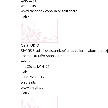
26962519
web-saits:
www.facebook.com/salonselizabete
Tālāk »
GS STUDIO
SIA"GS Studio" skaistumkopšanas veikals-salons darboja
kosmētiku ražo Spānijā no ...
Adrese:
11
,
Cēsis
, LV-4101
Tālr.:
+37126513647
web-saits:
www.erayba.lv
Tālāk »