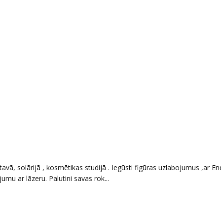
avā, solārijā , kosmētikas studijā . Iegūsti figūras uzlabojumus ,ar E
u ar lāzeru. Palutini savas rok...