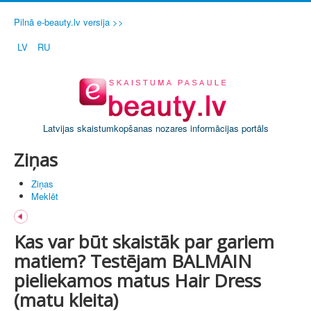
Pilnā e-beauty.lv versija >>
LV
RU
Latvijas skaistumkopšanas nozares informācijas portāls
Ziņas
Ziņas
Meklēt
Kas var būt skaistāk par gariem
matiem? Testējam BALMAIN
pieliekamos matus Hair Dress
(matu kleita)