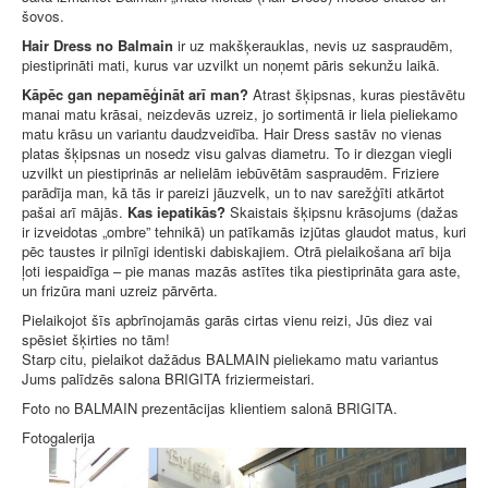
šovos.
Hair Dress no Balmain
ir uz makšķerauklas, nevis uz saspraudēm,
piestiprināti mati, kurus var uzvilkt un noņemt pāris sekunžu laikā.
Kāpēc gan nepamēģināt arī man?
Atrast šķipsnas, kuras piestāvētu
manai matu krāsai, neizdevās uzreiz, jo sortimentā ir liela pieliekamo
matu krāsu un variantu daudzveidība. Hair Dress sastāv no vienas
platas šķipsnas un nosedz visu galvas diametru. To ir diezgan viegli
uzvilkt un piestiprinās ar nelielām iebūvētām saspraudēm. Friziere
parādīja man, kā tās ir pareizi jāuzvelk, un to nav sarežģīti atkārtot
pašai arī mājās.
Kas iepatikās?
Skaistais šķipsnu krāsojums (dažas
ir izveidotas „ombre” tehnikā) un patīkamās izjūtas glaudot matus, kuri
pēc taustes ir pilnīgi identiski dabiskajiem. Otrā pielaikošana arī bija
ļoti iespaidīga – pie manas mazās astītes tika piestiprināta gara aste,
un frizūra mani uzreiz pārvērta.
Pielaikojot šīs apbrīnojamās garās cirtas vienu reizi, Jūs diez vai
spēsiet šķirties no tām!
Starp citu, pielaikot dažādus BALMAIN pieliekamo matu variantus
Jums palīdzēs salona BRIGITA friziermeistari.
Foto no BALMAIN prezentācijas klientiem salonā BRIGITA.
Fotogalerija