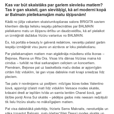
Kas var būt skaistāks par gariem sieviešu matiem?
Tas ir gan skaisti, gan sievišķīgi, kā arī moderni kopā
ar Balmain pieliekamajām matu šķipsnām!
Kādā no jūlija vakariem skaistumkopšanas salons BRIGITA saviem
klientiem dāvāja lielisku iespēju pārliecināties par BALMAIN
pieliekamo matu un šķipsnu ērtību un daudzveidību, kā arī pielaikot
un izmēģināt dažādus frizūru variantus no BALMAIN.
Es, kā portāla e-beauty.lv galvenā redaktore, nevarēju palaist garām
iespēju izmēģināt visu jauno un aizrāvos ar loku pielaikošanu.
Par pieliekamajiem matiem man atgādināja mūsdienu stila ikonas –
Bejonse, Rianna un Rita Ora. Visas trīs dāmas frizūras maina kā
cimdus – turklāt ne tikai sarkanajiem celiņiem un koncertiem.
Piemēram, Bejonse pat uz basketbola maču dodas ar apjomīgām
cirtām līdz viduklim, lai gan viņas dabiskie mati knapi sniedzas līdz
pleciem.
Tas pats ir novērojams uz podijiem: milzīgas bizes-lodes Valentino
šovā, apjomīgi izlaisti mati līdz viduklim Versace modes skatēs,
krāsaini dredi ar iepītām tvīda un samta lentēm Chanel šovā, gari
šķībie poniji Anna Sui skatēs – pēdējos gados mēs neesam redzējuši
tik lielu frizūru skaitu no mākslīgajiem matiem.
Pat visa dabiskākā piekritējs, frizieris Sems Maknaits, nenoturējās un
sāka izmantot Balmain „matu kleitas”(Hair Dress) modes skatēs un