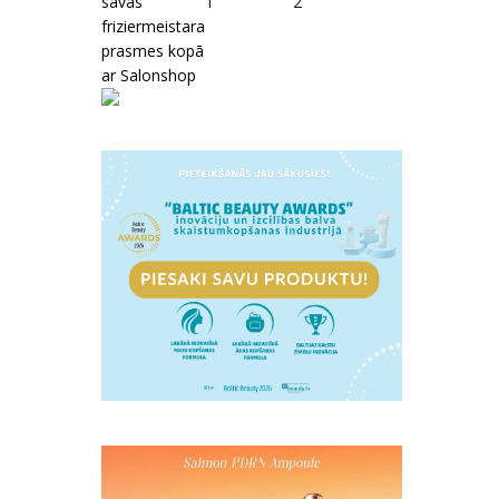
savas
1
2
friziermeistara
prasmes kopā
ar Salonshop