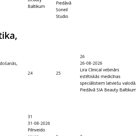
Piedāvā
Baltikum
Soneil
Studio
ika,
26
26-08-2026
idošanās,
Lira Clinical vebinārs
24
25
estētiskās medicīnas
speciālistiem latviešu valodā
Piedāvā SIA Beauty Baltiku
31
31-08-2026
Pilnveido