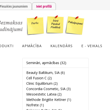
Piesakies jaunumiem
Ieiet profilā
ODUKTI
APMĀCĪBA
KALENDĀRS
E - VEIKALS
Semināri, apmācības
(32)
Beauty Baltikum, SIA
(6)
Cell Fusion C
(2)
Clinic Equilibrium
(2)
Concordia Cosmetic, SIA
(3)
Mesoestetic Latvia
(2)
Methode Brigitte Kettner
(1)
Nofrete
(1)