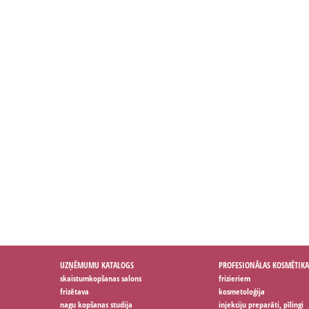
UZŅĒMUMU KATALOGS
PROFESIONĀLAS KOSMĒTIKA
skaistumkopšanas salons
frizieriem
frizētava
kosmetoloģija
nagu kopšanas studija
injekciju preparāti, pīlingi