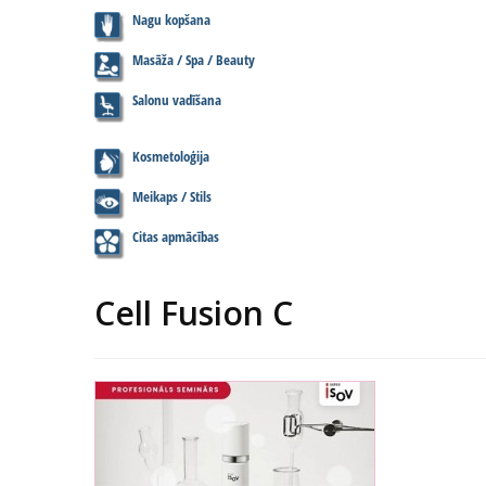
Nagu kopšana
Masāža / Spa / Beauty
Salonu vadīšana
Kosmetoloģija
Meikaps / Stils
Citas apmācības
Cell Fusion C