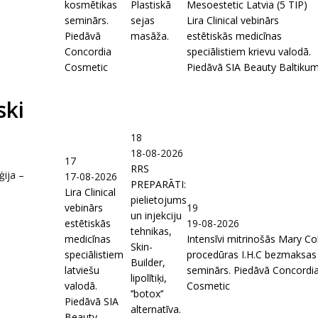
kosmētikas
Plastiskā
Mesoestetic Latvia (5 TIP)
seminārs.
sejas
Lira Clinical vebinārs
Piedāvā
masāža.
estētiskās medicīnas
Concordia
speciālistiem krievu valodā.
Cosmetic
Piedāvā SIA Beauty Baltiku
ski
18
18-08-2026
17
RRS
ija –
17-08-2026
PREPARĀTI:
Lira Clinical
pielietojums
vebinārs
19
un injekciju
estētiskās
19-08-2026
tehnikas,
medicīnas
Intensīvi mitrinošās Mary Co
Skin-
speciālistiem
procedūras I.H.C bezmaksas
Builder,
latviešu
seminārs. Piedāvā Concordi
lipolītiķi,
valodā.
Cosmetic
’’botox’’
Piedāvā SIA
alternatīva.
Beauty