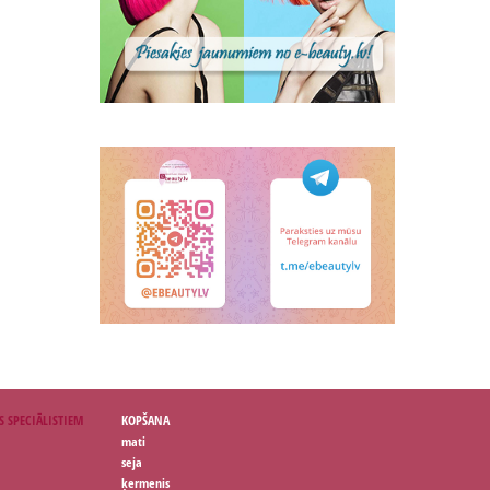
S SPECIĀLISTIEM
KOPŠANA
mati
seja
ķermenis