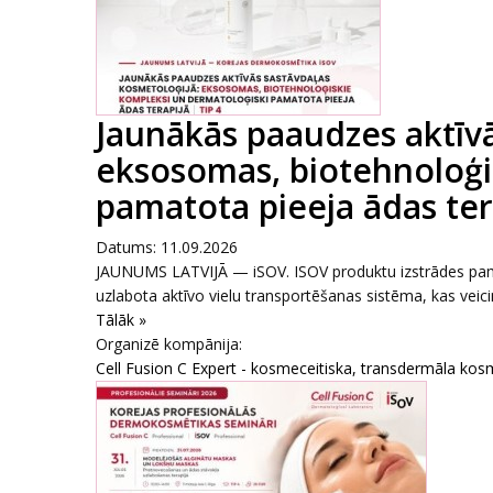
Jaunākās paaudzes aktīvā
eksosomas, biotehnoloģi
pamatota pieeja ādas ter
Datums: 11.09.2026
JAUNUMS LATVIJĀ — iSOV. ISOV produktu izstrādes pa
uzlabota aktīvo vielu transportēšanas sistēma, kas veicin
Tālāk »
Organizē kompānija:
Cell Fusion C Expert - kosmeceitiska, transdermāla kos