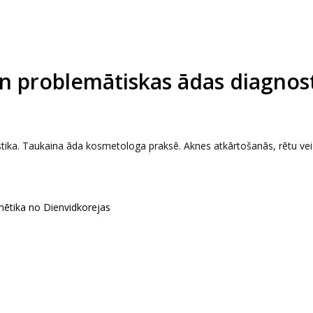
n problemātiskas ādas diagnost
tika. Taukaina āda kosmetologa praksē. Aknes atkārtošanās, rētu ve
mētika no Dienvidkorejas