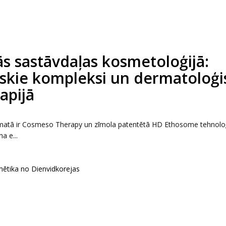
s sastāvdaļas kosmetoloģijā:
skie kompleksi un dermatoloģi
apijā
matā ir Cosmeso Therapy un zīmola patentētā HD Ethosome tehnoloģ
a e...
mētika no Dienvidkorejas