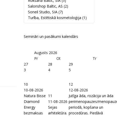
Roksana Baltic, SIA
(5)
Salonshop Baltic, AS
(2)
Soneil Studio, SIA
(7)
Turība, Estētiskā kosmetoloģija
(1)
Semināri un pasākumi kalendārs
Augusts
2026
Pr
Ot
Tr
27
28
29
3
4
5
10
12
10-08-2026
12-08-2026
Natura Bisse
11
Jutīga āda, rozācija un āda
Diamond
11-08-2026
perimenopauzes/menopauz
Energy
Sejas
periodā, kopšana un
bezmaksas
arhitektūra.
procedūras. Piedāvā