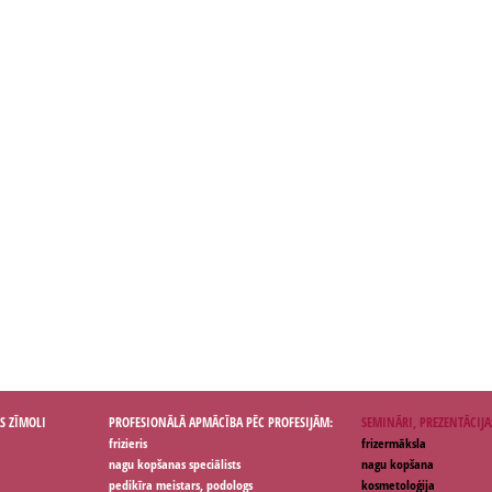
S ZĪMOLI
PROFESIONĀLĀ APMĀCĪBA PĒC PROFESIJĀM:
SEMINĀRI, PREZENTĀCIJA
frizieris
frizermāksla
nagu kopšanas speciālists
nagu kopšana
pedikīra meistars, podologs
kosmetoloģija