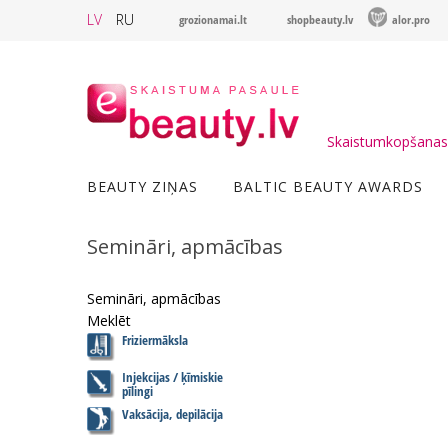
LV
RU
grozionamai.lt
shopbeauty.lv
alor.pro
Skaistumkopšanas 
BEAUTY ZIŅAS
BALTIC BEAUTY AWARDS
Semināri, apmācības
Semināri, apmācības
Meklēt
Friziermāksla
Injekcijas / ķīmiskie
pīlingi
Vaksācija, depilācija