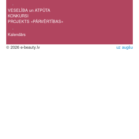
.
VESELĪBA un ATPŪTA
KONKURSI
PROJEKTS «PĀRVĒRTĪBAS»
.
Kalendārs
© 2026 e-beauty.lv
uz augšu