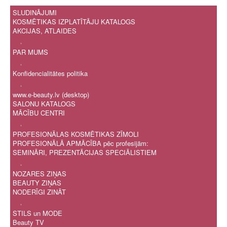
SLUDINĀJUMI
KOSMĒTIKAS IZPLATĪTĀJU KATALOGS
AKCIJAS, ATLAIDES
.
PAR MUMS
.
Konfidencialitātes politika
.
www.e-beauty.lv (desktop)
SALONU KATALOGS
MĀCĪBU CENTRI
.
PROFESIONĀLAS KOSMĒTIKAS ZĪMOLI
PROFESIONĀLĀ APMĀCĪBA pēc profesijām:
SEMINĀRI, PREZENTĀCIJAS SPECIĀLISTIEM
.
NOZARES ZIŅAS
BEAUTY ZIŅAS
NODERĪGI ZINĀT
.
STILS un MODE
Beauty TV