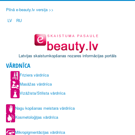
Pilnā e-beauty.lv versija >>
LV
RU
Latvijas skaistumkopšanas nozares informācijas portāls
VĀRDNĪCA
Friziera vārdnīca
Masāžas vārdnīca
Vizāžista/Stilista vārdnīca
Nagu kopšanas meistara vārdnīca
Kosmetoloģijas vārdnīca
Mikropigmentācijas vārdnīca