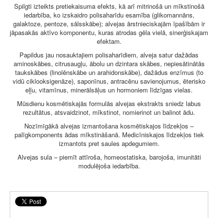
Spilgti izteikts pretiekaisuma efekts, kā arī mitrinošā un mīkstinošā
iedarbība, ko izskaidro polisaharīdu esamība (glikomannāns,
galaktoze, pentoze, sālsskābe); alvejas ārstnieciskajām īpašībām ir
jāpasakās aktīvo komponentu, kuras atrodas gēla vielā, sinerģiskajam
efektam.
Papildus jau nosauktajiem polisaharīdiem, alveja satur dažādas
aminoskābes, citrusaugļu, ābolu un dzintara skābes, nepiesātinātās
taukskābes (linolēnskābe un arahidonskābe), dažādus enzīmus (to
vidū ciklooksigenāze), saponīnus, antracēnu savienojumus, ēterisko
eļļu, vitamīnus, minerālsāļus un hormoniem līdzīgas vielas.
Mūsdienu kosmētiskajās formulās alvejas ekstrakts sniedz labus
rezultātus, atsvaidzinot, mīkstinot, nomierinot un balinot ādu.
Nozīmīgākā alvejas izmantošana kosmētiskajos līdzekļos –
palīgkomponents ādas mīkstināšanā. Medicīniskajos līdzekļos tiek
izmantots pret saules apdegumiem.
Alvejas sula – piemīt attīroša, homeostatiska, barojoša, imunitāti
modulējoša iedarbība.