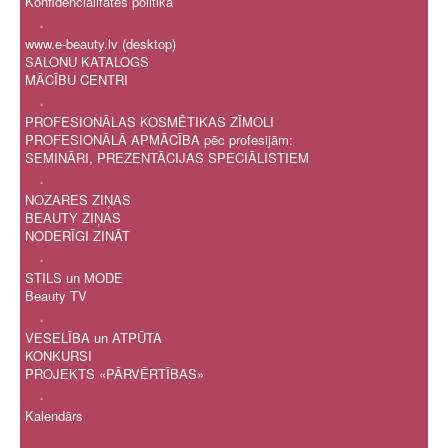
Konfidencialitātes politika
.
www.e-beauty.lv (desktop)
SALONU KATALOGS
MĀCĪBU CENTRI
.
PROFESIONĀLAS KOSMĒTIKAS ZĪMOLI
PROFESIONĀLĀ APMĀCĪBA pēc profesijām:
SEMINĀRI, PREZENTĀCIJAS SPECIĀLISTIEM
.
NOZARES ZIŅAS
BEAUTY ZIŅAS
NODERĪGI ZINĀT
.
STILS un MODE
Beauty TV
.
VESELĪBA un ATPŪTA
KONKURSI
PROJEKTS «PĀRVĒRTĪBAS»
.
Kalendārs