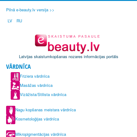
Pilnā e-beauty.lv versija >>
LV
RU
Latvijas skaistumkopšanas nozares informācijas portāls
VĀRDNĪCA
Friziera vārdnīca
Masāžas vārdnīca
Vizāžista/Stilista vārdnīca
Nagu kopšanas meistara vārdnīca
Kosmetoloģijas vārdnīca
Mikropigmentācijas vārdnīca