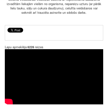
izvadītām liekajām vielām no organisma, nepareizu uzturu (ar pārāk
lielu tauku, sāļu un cukura daudzumu), celulīta veidošanos var
sekmēt arī traucēta asinsrite un sēdošs darbs.
Lapu apmeklēja
reizes
6226