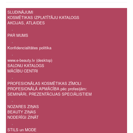
SLUDINĀJUMI
KOSMĒTIKAS IZPLATĪTĀJU KATALOGS
AKCIJAS, ATLAIDES
.
PAR MUMS
.
Konfidencialitātes politika
.
www.e-beauty.lv (desktop)
SALONU KATALOGS
MĀCĪBU CENTRI
.
PROFESIONĀLAS KOSMĒTIKAS ZĪMOLI
PROFESIONĀLĀ APMĀCĪBA pēc profesijām:
SEMINĀRI, PREZENTĀCIJAS SPECIĀLISTIEM
.
NOZARES ZIŅAS
BEAUTY ZIŅAS
NODERĪGI ZINĀT
.
STILS un MODE