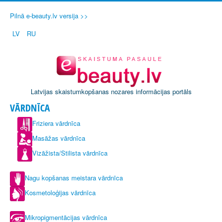
Pilnā e-beauty.lv versija >>
LV
RU
Latvijas skaistumkopšanas nozares informācijas portāls
VĀRDNĪCA
Friziera vārdnīca
Masāžas vārdnīca
Vizāžista/Stilista vārdnīca
Nagu kopšanas meistara vārdnīca
Kosmetoloģijas vārdnīca
Mikropigmentācijas vārdnīca