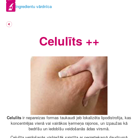
Ingredientu vārdnīca
Celulīts ++
Celulīts
ir nepareizas formas taukaudi jeb lokalizēta lipodistrofija, kas
koncentrējas vienā vai vairākos ķermeņa rajonos, un izpaužas kā
bedrīšu un iedobīšu veidošanās ādas virsmā.
Celulīta veidošanās visbiežāk saistīta ar nepietiekamā daudzumā