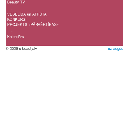
Beauty TV
.
VESELĪBA un ATPŪTA
KONKURSI
PROJEKTS «PĀRVĒRTĪBAS»
.
Kalendārs
© 2026 e-beauty.lv
uz augšu