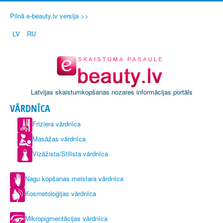
Pilnā e-beauty.lv versija >>
LV
RU
Latvijas skaistumkopšanas nozares informācijas portāls
VĀRDNĪCA
Friziera vārdnīca
Masāžas vārdnīca
Vizāžista/Stilista vārdnīca
Nagu kopšanas meistara vārdnīca
Kosmetoloģijas vārdnīca
Mikropigmentācijas vārdnīca