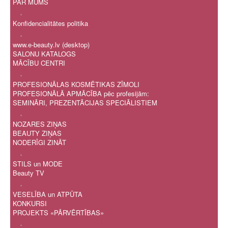
PAR MUMS
.
Konfidencialitātes politika
.
www.e-beauty.lv (desktop)
SALONU KATALOGS
MĀCĪBU CENTRI
.
PROFESIONĀLAS KOSMĒTIKAS ZĪMOLI
PROFESIONĀLĀ APMĀCĪBA pēc profesijām:
SEMINĀRI, PREZENTĀCIJAS SPECIĀLISTIEM
.
NOZARES ZIŅAS
BEAUTY ZIŅAS
NODERĪGI ZINĀT
.
STILS un MODE
Beauty TV
.
VESELĪBA un ATPŪTA
KONKURSI
PROJEKTS «PĀRVĒRTĪBAS»
.