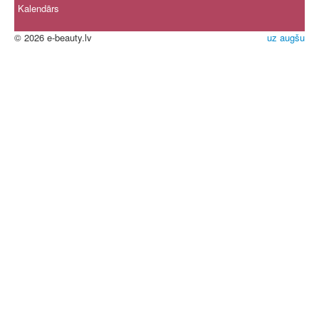
Kalendārs
© 2026 e-beauty.lv
uz augšu