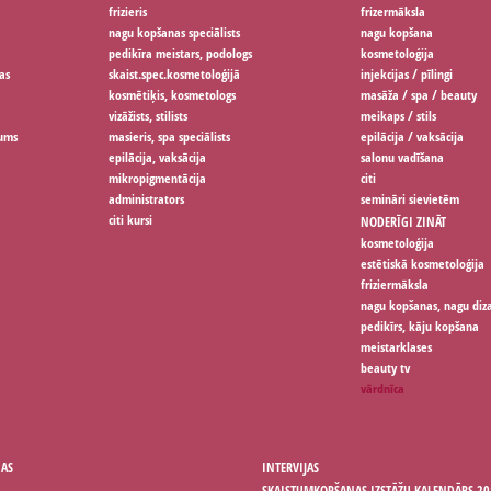
frizieris
frizermāksla
nagu kopšanas speciālists
nagu kopšana
pedikīra meistars, podologs
kosmetoloģija
as
skaist.spec.kosmetoloģijā
injekcijas / pīlingi
kosmētiķis, kosmetologs
masāža / spa / beauty
vizāžists, stilists
meikaps / stils
jums
masieris, spa speciālists
epilācija / vaksācija
epilācija, vaksācija
salonu vadīšana
mikropigmentācija
citi
administrators
semināri sievietēm
citi kursi
NODERĪGI ZINĀT
kosmetoloģija
estētiskā kosmetoloģija
friziermāksla
nagu kopšanas, nagu diz
pedikīrs, kāju kopšana
meistarklases
beauty tv
vārdnīca
ŅAS
INTERVIJAS
SKAISTUMKOPŠANAS IZSTĀŽU KALENDĀRS 20