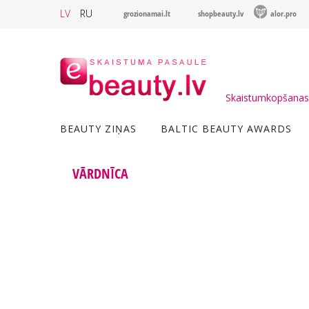
LV
RU
grozionamai.lt
shopbeauty.lv
alor.pro
Skaistumkopšanas 
BEAUTY ZIŅAS
BALTIC BEAUTY AWARDS
VĀRDNĪCA