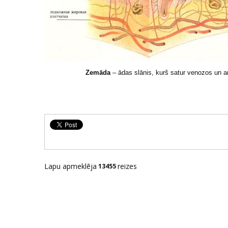
Zemāda
– ādas slānis, kurš satur venozos un ar
Lapu apmeklēja
reizes
13455