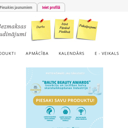
Piesakies jaunumiem
Ieiet profilā
ODUKTI
APMĀCĪBA
KALENDĀRS
E - VEIKALS