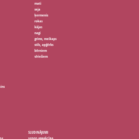
mati
seja
ķermenis
rokas
kājas
nagi
grims, meikaps
stils, apģērbs
bērniem
vīriešiem
ains
SLUDINĀJUMI
16
VIDEO APMĀCĪBA