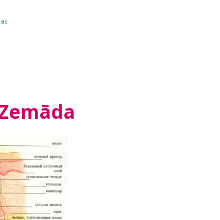
jas
Zemāda