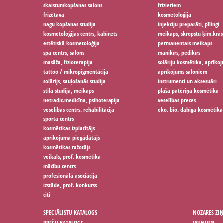
skaistumkopšanas salons
frizieriem
frizētava
kosmetoloģija
nagu kopšanas studija
injekciju preparāti, pīlingi
kosmetoloģijas centrs, kabinets
meikaps, skropstu ķīm.krās
estētiskā kosmetoloģija
permanentais meikaps
spa centrs, salons
manikīrs, pedikīrs
masāža, fizioterapija
solāriju kosmētika, aprīko
tattoo / mikropigmentācija
aprīkojums saloniem
solārijs, sauļošanās studija
instrumenti un aksesuāri
stila studija, meikaps
plaša patēriņa kosmētika
netradic.medicīna, psihoterapija
veselības preces
veselības centrs, rehabilitācija
eko, bio, dabīga kosmētika
sporta centrs
kosmētikas izplatītājs
aprīkojuma piegādātājs
kosmētikas ražotājs
veikals, prof. kosmētika
mācību centrs
profesionālā asociācija
izstāde, prof. konkurss
citi
SPECIĀLISTU KATALOGS
NOZARES ZI
PREČU KATALOGS
JAUNUMI