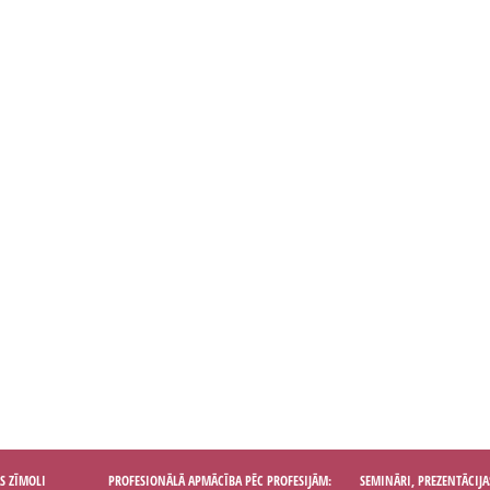
S ZĪMOLI
PROFESIONĀLĀ APMĀCĪBA PĒC PROFESIJĀM:
SEMINĀRI, PREZENTĀCIJA