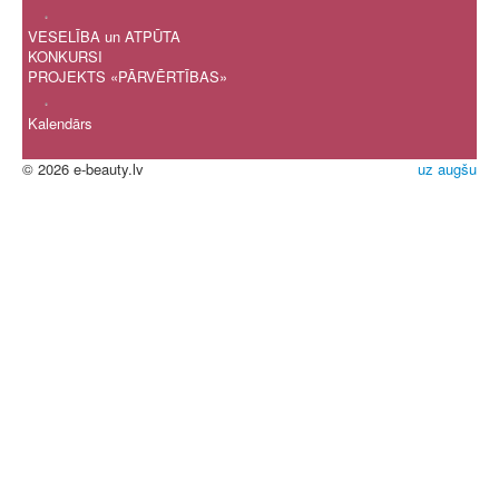
.
VESELĪBA un ATPŪTA
KONKURSI
PROJEKTS «PĀRVĒRTĪBAS»
.
Kalendārs
© 2026 e-beauty.lv
uz augšu