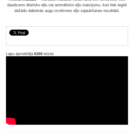
daudzums ēterisko eļļu vai aromātisko eļļu maisījumu, kuri tiek iegūti
dažādu dabiskās augu izcelsmes eļļu sajaukšanas rezultātā.
Lapu apmeklēja
reizes
6268