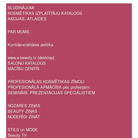
SLUDINĀJUMI
KOSMĒTIKAS IZPLATĪTĀJU KATALOGS
AKCIJAS, ATLAIDES
.
PAR MUMS
.
Konfidencialitātes politika
.
www.e-beauty.lv (desktop)
SALONU KATALOGS
MĀCĪBU CENTRI
.
PROFESIONĀLAS KOSMĒTIKAS ZĪMOLI
PROFESIONĀLĀ APMĀCĪBA pēc profesijām:
SEMINĀRI, PREZENTĀCIJAS SPECIĀLISTIEM
.
NOZARES ZIŅAS
BEAUTY ZIŅAS
NODERĪGI ZINĀT
.
STILS un MODE
Beauty TV