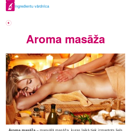
Ingredientu vārdnīca
Aroma masāža
Aroma masāža
– manuālā masāža, kuras laikā tiek izmantots liels