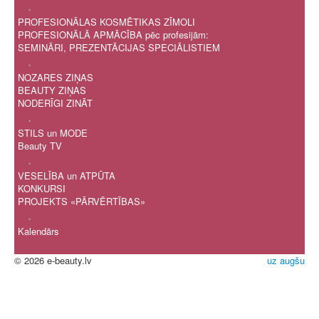
.
PROFESIONĀLAS KOSMĒTIKAS ZĪMOLI
PROFESIONĀLĀ APMĀCĪBA pēc profesijām:
SEMINĀRI, PREZENTĀCIJAS SPECIĀLISTIEM
.
NOZARES ZIŅAS
BEAUTY ZIŅAS
NODERĪGI ZINĀT
.
STILS un MODE
Beauty TV
.
VESELĪBA un ATPŪTA
KONKURSI
PROJEKTS «PĀRVĒRTĪBAS»
.
Kalendārs
© 2026 e-beauty.lv
uz augšu