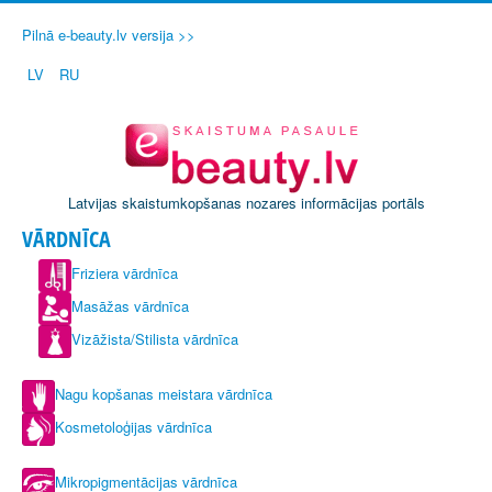
Pilnā e-beauty.lv versija >>
LV
RU
Latvijas skaistumkopšanas nozares informācijas portāls
VĀRDNĪCA
Friziera vārdnīca
Masāžas vārdnīca
Vizāžista/Stilista vārdnīca
Nagu kopšanas meistara vārdnīca
Kosmetoloģijas vārdnīca
Mikropigmentācijas vārdnīca