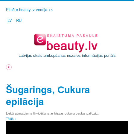
Pilnā e-beauty.lv versija >>
LV
RU
Latvijas skaistumkopšanas nozares informācijas portāls
A
Ā
Šugarings, Сukura
B
C
epilācija
Č
D
E
Liekā apmatojuma likvidēšana ar biezas cukura pastas palīdzī...
Tālāk »
Ē
F
G