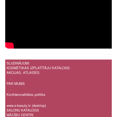
Ģ
H
I
Ī
J
K
Ķ
L
Ļ
M
N
Ņ
SLUDINĀJUMI
O
KOSMĒTIKAS IZPLATĪTĀJU KATALOGS
P
AKCIJAS, ATLAIDES
R
.
S
PAR MUMS
Š
.
T
Konfidencialitātes politika
U
.
Ū
www.e-beauty.lv (desktop)
V
SALONU KATALOGS
Z
MĀCĪBU CENTRI