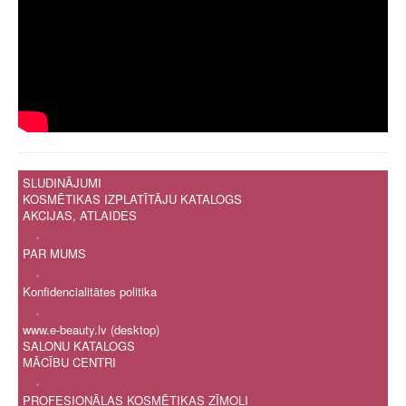
Ģ
H
I
Ī
J
K
Ķ
L
Ļ
M
SLUDINĀJUMI
N
KOSMĒTIKAS IZPLATĪTĀJU KATALOGS
Ņ
AKCIJAS, ATLAIDES
O
.
P
PAR MUMS
R
.
S
Konfidencialitātes politika
Š
.
T
www.e-beauty.lv (desktop)
U
SALONU KATALOGS
Ū
MĀCĪBU CENTRI
V
.
Z
PROFESIONĀLAS KOSMĒTIKAS ZĪMOLI