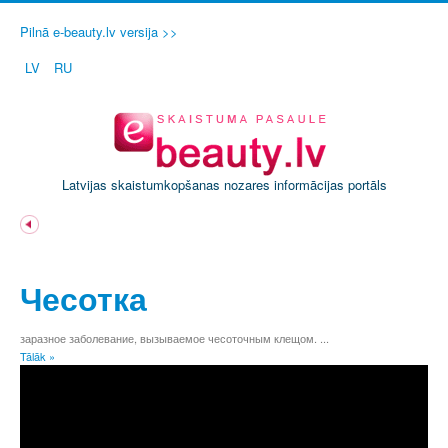
Pilnā e-beauty.lv versija >>
LV
RU
Latvijas skaistumkopšanas nozares informācijas portāls
A
Ā
Чесотка
B
C
Č
заразное заболевание, вызываемое чесоточным клещом. ...
Tālāk »
D
E
Ē
F
G