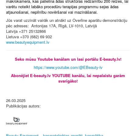
makrokamera, kas palielina ādas struktūras redzamību 200 reizes, lai
varētu noteikt labāko procedūru terapijas programmu sejas ādas
atjaunošanai, nepilnību novēršanai vai mazināšanai.
Jūs varat uzzināt vairāk un atnākt uz Overline aparātu demonstrāciju
pēc adreses: Antonijas 17A, Rīgā, LV-1010, Latvijā
Latvija +371 25132866
Lietuva +370 (682) 69 932
www.beautyequipment.lv
Seko mūsu Youtube kanālam un lasi portālu E-beauty.lv!
https://www.youtube.com/@EBeauty-lv
Abonējiet E-beauty.lv YOUTUBE kanālu, lai nepalaistu garām
svarīgāko!
26.03.2025
Publikācijas autors:
Beauty Equipment – kosmetoloģijas aparāti, kosmētika