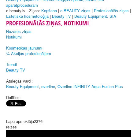
aparātprocedūrām
e-beauty.lv - Ziņas:
Kopšana
|
e-BEAUTY ziņas
|
Profesionālās ziņas
|
Estētiskā kosmetoloģija
|
Beauty TV
|
Beauty Equipment, SIA
PROFESIONĀLĀS ZIŅAS, NOTIKUMI
Nozares ziņas
Notikumi
Kosmētikas jaunumi
% Akcijas profesionāļiem
Trendi
Beauty TV
Atslēgas vārdi:
Beauty Equipment
,
overline
,
Overline INFINITY Aqua Fusion Plus
Dalīties:
Lapu apmeklēja
2376
reizes