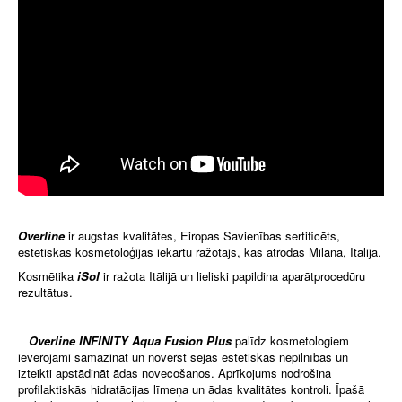
Overline
ir augstas kvalitātes, Eiropas Savienības sertificēts,
estētiskās kosmetoloģijas iekārtu ražotājs, kas atrodas Milānā, Itālijā.
Kosmētika
iSol
ir ražota Itālijā un lieliski papildina aparātprocedūru
rezultātus.
Overline INFINITY Aqua Fusion Plus
palīdz kosmetologiem
ievērojami samazināt un novērst sejas estētiskās nepilnības un
izteikti apstādināt ādas novecošanos. Aprīkojums nodrošina
profilaktiskās hidratācijas līmeņa un ādas kvalitātes kontroli. Īpašā