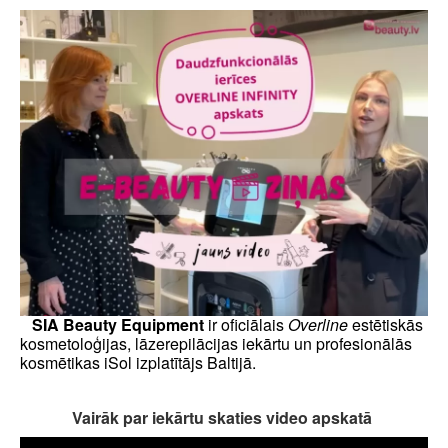
SIA Beauty Equipment
ir oficiālais
Overline
estētiskās
kosmetoloģijas, lāzerepilācijas iekārtu un profesionālās
kosmētikas iSol izplatītājs Baltijā.
Vairāk par iekārtu skaties video apskatā