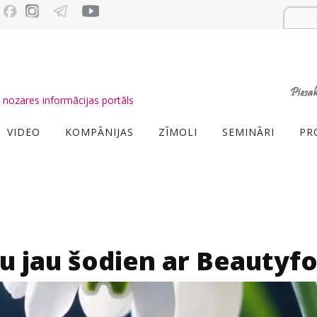
nozares informācijas portāls
VIDEO
KOMPĀNIJAS
ZĪMOLI
SEMINĀRI
PR
u jau šodien ar Beautyfo