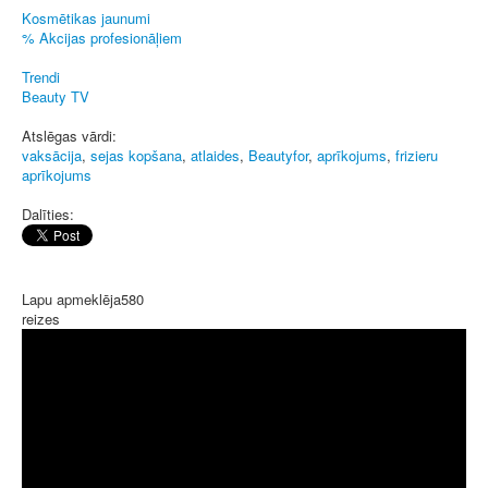
Kosmētikas jaunumi
% Akcijas profesionāļiem
Trendi
Beauty TV
Atslēgas vārdi:
vaksācija
,
sejas kopšana
,
atlaides
,
Beautyfor
,
aprīkojums
,
frizieru
aprīkojums
Dalīties:
Lapu apmeklēja
580
reizes