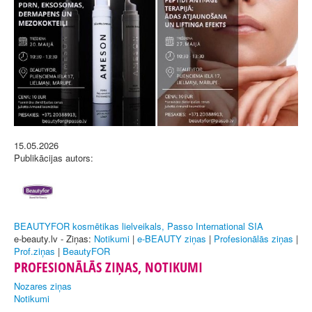
15.05.2026
Publikācijas autors:
BEAUTYFOR kosmētikas lielveikals, Passo International SIA
e-beauty.lv - Ziņas:
Notikumi
|
e-BEAUTY ziņas
|
Profesionālās ziņas
|
Prof.ziņas
|
BeautyFOR
PROFESIONĀLĀS ZIŅAS, NOTIKUMI
Nozares ziņas
Notikumi