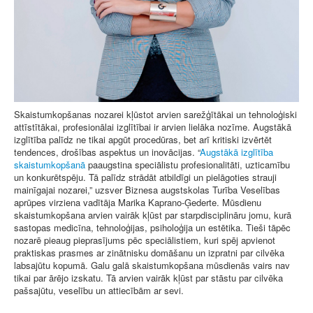
Skaistumkopšanas nozarei kļūstot arvien sarežģītākai un tehnoloģiski
attīstītākai, profesionālai izglītībai ir arvien lielāka nozīme. Augstākā
izglītība palīdz ne tikai apgūt procedūras, bet arī kritiski izvērtēt
tendences, drošības aspektus un inovācijas. “
Augstākā izglītība
skaistumkopšanā
paaugstina speciālistu profesionalitāti, uzticamību
un konkurētspēju. Tā palīdz strādāt atbildīgi un pielāgoties strauji
mainīgajai nozarei,” uzsver Biznesa augstskolas Turība Veselības
aprūpes virziena vadītāja Marika Kaprano-Ģederte. Mūsdienu
skaistumkopšana arvien vairāk kļūst par starpdisciplināru jomu, kurā
sastopas medicīna, tehnoloģijas, psiholoģija un estētika. Tieši tāpēc
nozarē pieaug pieprasījums pēc speciālistiem, kuri spēj apvienot
praktiskas prasmes ar zinātnisku domāšanu un izpratni par cilvēka
labsajūtu kopumā. Galu galā skaistumkopšana mūsdienās vairs nav
tikai par ārējo izskatu. Tā arvien vairāk kļūst par stāstu par cilvēka
pašsajūtu, veselību un attiecībām ar sevi.