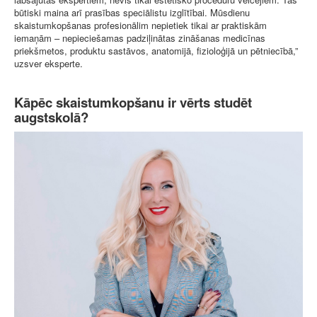
būtiski maina arī prasības speciālistu izglītībai. Mūsdienu
skaistumkopšanas profesionālim nepietiek tikai ar praktiskām
iemaņām – nepieciešamas padziļinātas zināšanas medicīnas
priekšmetos, produktu sastāvos, anatomijā, fizioloģijā un pētniecībā,”
uzsver eksperte.
Kāpēc skaistumkopšanu ir vērts studēt
augstskolā?