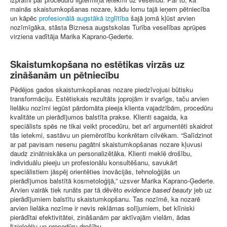
mainās skaistumkopšanas nozare, kādu lomu tajā ieņem pētniecība
un kāpēc
profesionālā augstākā izglītība
šajā jomā kļūst arvien
nozīmīgāka, stāsta Biznesa augstskolas Turība veselības aprūpes
virziena vadītāja Marika Kaprano-Ģederte.
Skaistumkopšana no estētikas virzās uz
zināšanām un pētniecību
Pēdējos gados skaistumkopšanas nozare piedzīvojusi būtisku
transformāciju. Estētiskais rezultāts joprojām ir svarīgs, taču arvien
lielāku nozīmi iegūst pārdomāta pieeja klienta vajadzībām, procedūru
kvalitāte un pierādījumos balstīta prakse. Klienti sagaida, ka
speciālists spēs ne tikai veikt procedūru, bet arī argumentēti skaidrot
tās ietekmi, sastāvu un piemērotību konkrētam cilvēkam. “Salīdzinot
ar pat pavisam nesenu pagātni skaistumkopšanas nozare kļuvusi
daudz zinātniskāka un personalizētāka. Klienti meklē drošību,
individuālu pieeju un profesionālu konsultēšanu, savukārt
speciālistiem jāspēj orientēties inovācijās, tehnoloģijās un
pierādījumos balstītā kosmetoloģijā,” uzsver Marika Kaprano-Ģederte.
Arvien vairāk tiek runāts par tā dēvēto
evidence based beauty
jeb uz
pierādījumiem balstītu skaistumkopšanu. Tas nozīmē, ka nozarē
arvien lielāka nozīme ir nevis reklāmas solījumiem, bet klīniski
pierādītai efektivitātei, zināšanām par aktīvajām vielām, ādas
fizioloģiju un procedūru drošību.