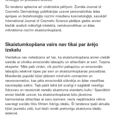
Šo tendenci apliecina arī zinātniskie pētījumi. Žurnāla Journal of
Cosmetic Dermatology publikācijas uzsver personalizētas ādas
aprūpes un biotehnoloģiju nozīmi mūsdienu kosmetoloģijā, savukārt
International Journal of Cosmetic Science pēdējos gados arvien
biežāk analizē mākslīgā intelekta, neirokosmētikas un ādas
mikrobioma nozīmi skaistumkopšanā.
Skaistumkopšana vairs nav tikai par ārējo
izskatu
Vienlaikus nav noliedzams arī tas, ka skaistumkopšana arvien ciešāk
saistās ar cilvēka emocionālo labsajūtu un attiecībām ar sevi. Turpina
eksperte: “Mēs paši zinām, cik pozitīvi pašapziņu un emocionālo
labsajūtu ietekmē rūpes par sevi un skaistumkopšanas procedūras.
Mūsdienās populāri kļūst jēdzieni
mind-skin connection
un
neurocosmetics
, kas pēta emocionālā stāvokļa un ādas veselības
savstarpējo saikni. Tajā pašā laikā ļoti svarīgi ir saglabāt veselīgu
līdzsvaru un neveicināt nereālu skaistuma standartu kultu.” Speciālisti
arvien biežāk uzsver, ka skaistumkopšanai būtu jāveicina
harmoniskas attiecības ar savu ķermeni, nevis nepārtraukta vēlme
sasniegt sociālo tīklu filtriem līdzīgu ideālu. Šī tendence īpaši aktuāla
kļūst jauniešu vidū, kuri bieži nonāk pretrunīgu skaistuma ideālu
ietekmē.