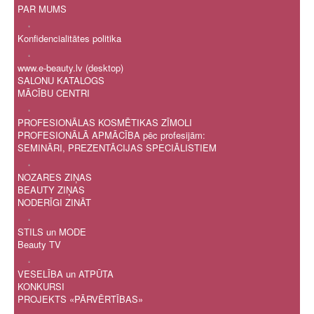
PAR MUMS
.
Konfidencialitātes politika
.
www.e-beauty.lv (desktop)
SALONU KATALOGS
MĀCĪBU CENTRI
.
PROFESIONĀLAS KOSMĒTIKAS ZĪMOLI
PROFESIONĀLĀ APMĀCĪBA pēc profesijām:
SEMINĀRI, PREZENTĀCIJAS SPECIĀLISTIEM
.
NOZARES ZIŅAS
BEAUTY ZIŅAS
NODERĪGI ZINĀT
.
STILS un MODE
Beauty TV
.
VESELĪBA un ATPŪTA
KONKURSI
PROJEKTS «PĀRVĒRTĪBAS»
.