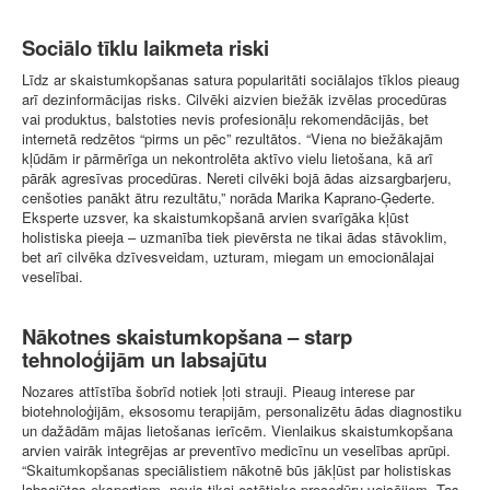
Sociālo tīklu laikmeta riski
Līdz ar skaistumkopšanas satura popularitāti sociālajos tīklos pieaug
arī dezinformācijas risks. Cilvēki aizvien biežāk izvēlas procedūras
vai produktus, balstoties nevis profesionāļu rekomendācijās, bet
internetā redzētos “pirms un pēc” rezultātos. “Viena no biežākajām
kļūdām ir pārmērīga un nekontrolēta aktīvo vielu lietošana, kā arī
pārāk agresīvas procedūras. Nereti cilvēki bojā ādas aizsargbarjeru,
cenšoties panākt ātru rezultātu,” norāda Marika Kaprano-Ģederte.
Eksperte uzsver, ka skaistumkopšanā arvien svarīgāka kļūst
holistiska pieeja – uzmanība tiek pievērsta ne tikai ādas stāvoklim,
bet arī cilvēka dzīvesveidam, uzturam, miegam un emocionālajai
veselībai.
Nākotnes skaistumkopšana – starp
tehnoloģijām un labsajūtu
Nozares attīstība šobrīd notiek ļoti strauji. Pieaug interese par
biotehnoloģijām, eksosomu terapijām, personalizētu ādas diagnostiku
un dažādām mājas lietošanas ierīcēm. Vienlaikus skaistumkopšana
arvien vairāk integrējas ar preventīvo medicīnu un veselības aprūpi.
“Skaitumkopšanas speciālistiem nākotnē būs jākļūst par holistiskas
labsajūtas ekspertiem, nevis tikai estētisko procedūru veicējiem. Tas