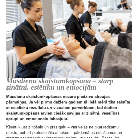
Mūsdienu skaistumkopšana – starp
zinātni, estētiku un emocijām
Mūsdienu skaistumkopšanas nozare piedzīvo straujas
pārmaiņas. Ja vēl pirms dažiem gadiem tā lielā mērā tika saistīta
ar estētisku rezultātu un vizuālām pārvērtībām, tad šodien
skaistumkopšana arvien ciešāk savijas ar zinātni, veselības
aprūpi un emocionālo labsajūtu.
Klienti kļūst zinošāki un prasīgāki – viņi vēlas ne tikai redzamu
efektu, bet arī profesionālu attieksmi, pārdomātus risinājumus un
izpratni par procedūru ilgtermiņa ietekmi uz veselību. Par to, kā