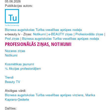
05.06.2026
Publikācijas autors:
Biznesa augstskolas Turība veselības aprūpes nodaļa
e-beauty.lv - Ziņas:
Notikumi
|
e-BEAUTY ziņas
|
Profesionālās ziņas
|
Prof.ziņas
|
Biznesa augstskolas Turība veselības aprūpes nodaļa
PROFESIONĀLĀS ZIŅAS, NOTIKUMI
Nozares ziņas
Notikumi
Kosmētikas jaunumi
% Akcijas profesionāļiem
Trendi
Beauty TV
Atslēgas vārdi:
Biznesa augstskolas Turība veselības aprūpes virziens
,
Marika
Kaprano-Ģederte
Dalīties: