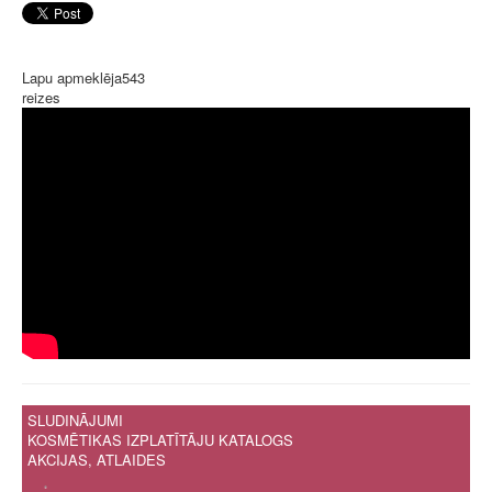
Lapu apmeklēja
543
reizes
SLUDINĀJUMI
KOSMĒTIKAS IZPLATĪTĀJU KATALOGS
AKCIJAS, ATLAIDES
.