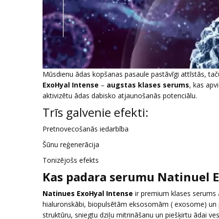
Mūsdienu ādas kopšanas pasaule pastāvīgi attīstās, taču i
ExoHyal Intense
–
augstas klases serums
, kas ap
aktivizētu ādas dabisko atjaunošanās potenciālu.
Trīs galvenie efekti:
Pretnovecošanās iedarbība
Šūnu reģenerācija
Tonizējošs efekts
Kas padara serumu Natinuel E
Natinues ExoHyal Intense
ir premium klases serums ar
hialuronskābi, biopulsētām eksosomām ( exosome) un pep
struktūru, sniegtu dziļu mitrināšanu un piešķirtu ādai v