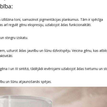
bība:
 izlīdzina toni, samazinot pigmentācijas plankumus. Tām ir spēcīga
arī regulē gēnu ekspresiju, uzlabojot ādas funkcionalitāti.
n stingru izskatu.
em, uzturot ādas jaunību un šūnu dzīvotspēju. Veicina gēnu, kas atbild
tivitāti.
a I un III sintēzi, tādējādi ievērojami uzlabojot ādas tvirtumu un st
rību un šūnu atjaunošanās spējas.