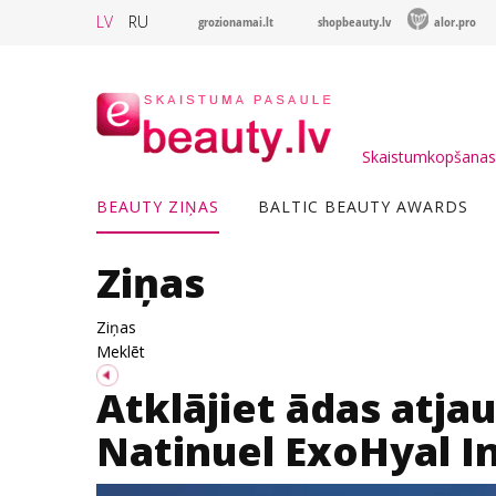
LV
RU
grozionamai.lt
shopbeauty.lv
alor.pro
Skaistumkopšanas 
BEAUTY ZIŅAS
BALTIC BEAUTY AWARDS
Ziņas
Ziņas
Meklēt
Atklājiet ādas atja
Natinuel ExoHyal I