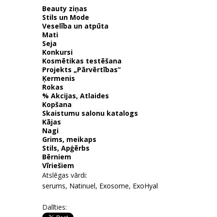
Beauty ziņas
Stils un Mode
Veselība un atpūta
Mati
Seja
Konkursi
Kosmētikas testēšana
Projekts „Pārvērtības”
Ķermenis
Rokas
% Akcijas, Atlaides
Kopšana
Skaistumu salonu katalogs
Kājas
Nagi
Grims, meikaps
Stils, Apģērbs
Bērniem
Vīriešiem
Atslēgas vārdi:
serums
,
Natinuel
,
Exosome
,
ExoHyal
Dalīties: