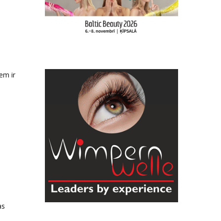
em ir
p
as