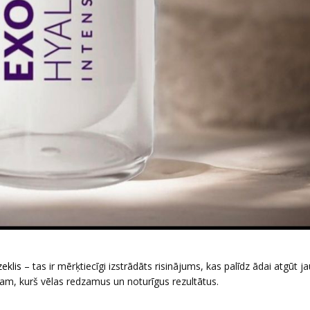
eklis
– tas ir mērķtiecīgi izstrādāts risinājums, kas palīdz ādai atgūt j
enam, kurš vēlas redzamus un noturīgus rezultātus.