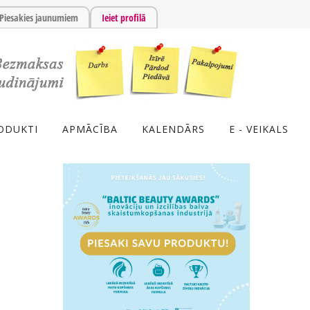
Piesakies jaunumiem
Ieiet profilā
ODUKTI
APMĀCĪBA
KALENDĀRS
E - VEIKALS