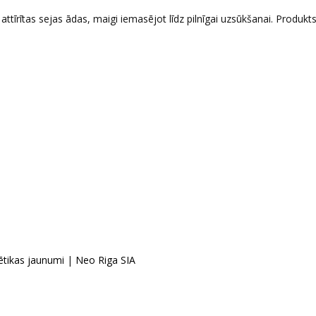
 attīrītas sejas ādas, maigi iemasējot līdz pilnīgai uzsūkšanai. Produkts
tikas jaunumi
|
Neo Riga SIA