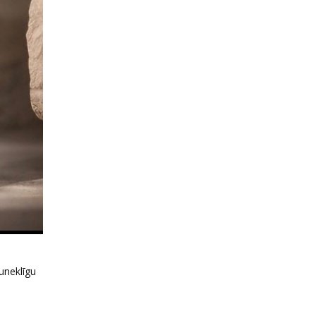
auneklīgu