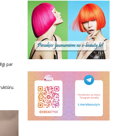
īgi par
ruktūru.