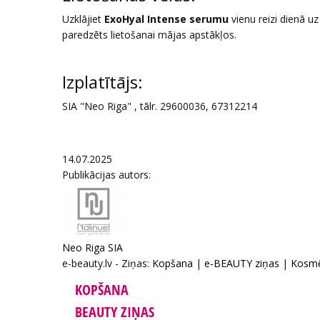
Uzklājiet
ExoHyal Intense
serumu
vienu reizi dienā uz
paredzēts lietošanai mājas apstākļos.
Izplatītājs:
SIA "Neo Riga" , tālr. 29600036, 67312214
14.07.2025
Publikācijas autors:
Neo Riga SIA
e-beauty.lv - Ziņas:
Kopšana
|
e-BEAUTY ziņas
|
Kosmē
KOPŠANA
BEAUTY ZIŅAS