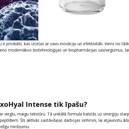
r produkti, kas izceļas ar savu inovāciju un efektivitāti. Viens no tādi
vieno modernākos biotehnoloģijas un biopharmācijas sasniegumus, lai
xoHyal Intense tik īpašu?
 vieglu, maigu tekstūru. Tā unikālā formula balstās uz sinerģiju star
tīdiem. Šīs aktīvās sastāvdaļas darbojas sinhroni, lai atjaunotu ād
eselīgu mirdzumu.