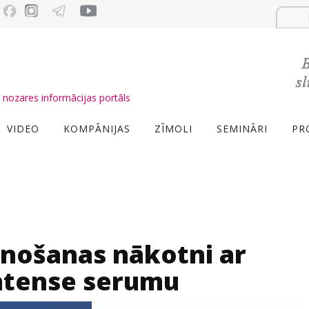
nozares informācijas portāls
VIDEO
KOMPĀNIJAS
ZĪMOLI
SEMINĀRI
PR
unošanas nākotni ar
ntense serumu