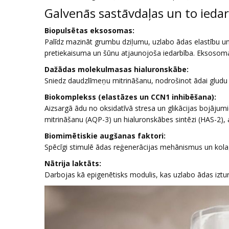
Galvenās sastāvdaļas un to iedar
Biopulsētas eksosomas:
Palīdz mazināt grumbu dziļumu, uzlabo ādas elastību un
pretiekaisuma un šūnu atjaunojoša iedarbība. Eksosomas 
Dažādas molekulmasas hialuronskābe:
Sniedz daudzlīmeņu mitrināšanu, nodrošinot ādai gludu u
Biokomplekss (elastāzes un CCN1 inhibēšana):
Aizsargā ādu no oksidatīvā stresa un glikācijas bojājumi
mitrināšanu (AQP-3) un hialuronskābes sintēzi (HAS-2), ak
Biomimētiskie augšanas faktori:
Spēcīgi stimulē ādas reģenerācijas mehānismus un kolagēn
Nātrija laktāts:
Darbojas kā epigenētisks modulis, kas uzlabo ādas iztu