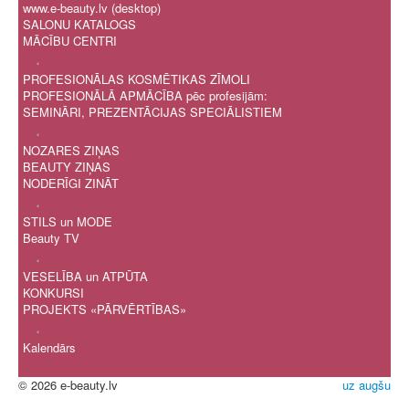
www.e-beauty.lv (desktop)
SALONU KATALOGS
MĀCĪBU CENTRI
.
PROFESIONĀLAS KOSMĒTIKAS ZĪMOLI
PROFESIONĀLĀ APMĀCĪBA pēc profesijām:
SEMINĀRI, PREZENTĀCIJAS SPECIĀLISTIEM
.
NOZARES ZIŅAS
BEAUTY ZIŅAS
NODERĪGI ZINĀT
.
STILS un MODE
Beauty TV
.
VESELĪBA un ATPŪTA
KONKURSI
PROJEKTS «PĀRVĒRTĪBAS»
.
Kalendārs
© 2026 e-beauty.lv
uz augšu