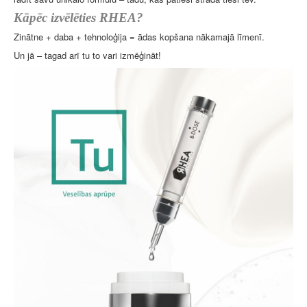
Kāpēc izvēlēties RHEA?
Zinātne + daba + tehnoloģija = ādas kopšana nākamajā līmenī.
Un jā – tagad arī tu to vari izmēģināt!