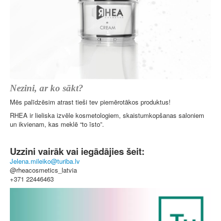
Nezini, ar ko sākt?
Mēs palīdzēsim atrast tieši tev piemērotākos produktus!
RHEA ir lieliska izvēle kosmetologiem, skaistumkopšanas saloniem
un ikvienam, kas meklē “to īsto”.
Uzzini vairāk vai iegādājies šeit:
@rheacosmetics_latvia
+371 22446463