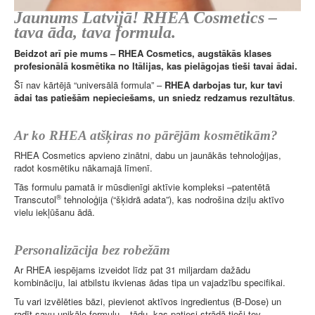
Jaunums Latvijā! RHEA Cosmetics –
tava āda, tava formula.
Beidzot arī pie mums – RHEA Cosmetics, augstākās klases
profesionālā kosmētika no Itālijas, kas pielāgojas tieši tavai ādai.
Šī nav kārtējā “universālā formula” –
RHEA darbojas tur, kur tavi
ādai tas patiešām nepieciešams, un sniedz redzamus rezultātus
.
Ar ko RHEA atšķiras no pārējām kosmētikām?
RHEA Cosmetics apvieno zinātni, dabu un jaunākās tehnoloģijas,
radot kosmētiku nākamajā līmenī.
Tās formulu pamatā ir mūsdienīgi aktīvie kompleksi –patentētā
®
Transcutol
tehnoloģija (“šķidrā adata”), kas nodrošina dziļu aktīvo
vielu iekļūšanu ādā.
Personalizācija bez robežām
Ar RHEA iespējams izveidot līdz pat 31 miljardam dažādu
kombināciju, lai atbilstu ikvienas ādas tipa un vajadzību specifikai.
Tu vari izvēlēties bāzi, pievienot aktīvos ingredientus (B-Dose) un
radīt savu unikālo formulu – tādu, kas patiesi strādā tieši tev.