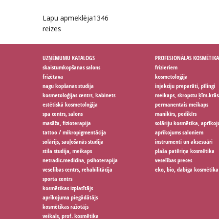
Lapu apmeklēja
1346
reizes
UZŅĒMUMU KATALOGS
PROFESIONĀLAS KOSMĒTIKA
skaistumkopšanas salons
frizieriem
frizētava
kosmetoloģija
nagu kopšanas studija
injekciju preparāti, pīlingi
kosmetoloģijas centrs, kabinets
meikaps, skropstu ķīm.krās
estētiskā kosmetoloģija
permanentais meikaps
spa centrs, salons
manikīrs, pedikīrs
masāža, fizioterapija
solāriju kosmētika, aprīko
tattoo / mikropigmentācija
aprīkojums saloniem
solārijs, sauļošanās studija
instrumenti un aksesuāri
stila studija, meikaps
plaša patēriņa kosmētika
netradic.medicīna, psihoterapija
veselības preces
veselības centrs, rehabilitācija
eko, bio, dabīga kosmētika
sporta centrs
kosmētikas izplatītājs
aprīkojuma piegādātājs
kosmētikas ražotājs
veikals, prof. kosmētika