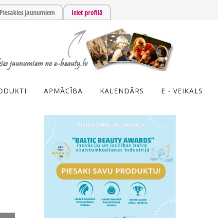
Piesakies jaunumiem
Ieiet profilā
ODUKTI
APMĀCĪBA
KALENDĀRS
E - VEIKALS