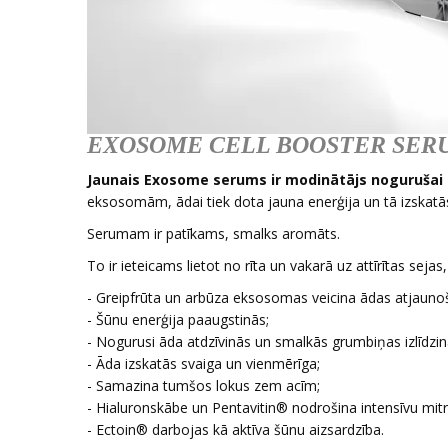
EXOSOME CELL BOOSTER SERU
Jaunais Exosome serums ir modinātājs nogurušai 
eksosomām, ādai tiek dota jauna enerģija un tā izskatā
Serumam ir patīkams, smalks aromāts.
To ir ieteicams lietot no rīta un vakarā uz attīrītas sej
- Greipfrūta un arbūza eksosomas veicina ādas atjauno
- Šūnu enerģija paaugstinās;
- Nogurusi āda atdzīvinās un smalkās grumbiņas izlīdzin
- Āda izskatās svaiga un vienmērīga;
- Samazina tumšos lokus zem acīm;
- Hialuronskābe un Pentavitin® nodrošina intensīvu mit
- Ectoin® darbojas kā aktīva šūnu aizsardzība.