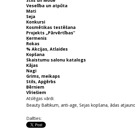
Stils un Mode
Veselība un atpūta
Mati
Seja
Konkursi
Kosmētikas testēšana
Projekts „Pārvērtības”
Ķermenis
Rokas
% Akcijas, Atlaides
Kopšana
Skaistumu salonu katalogs
Kājas
Nagi
Grims, meikaps
Stils, Apģērbs
Bērniem
Vīriešiem
Atslēgas vārdi:
Beauty Baltikum
,
anti-age
,
Sejas kopšana
,
ādas atjaun
Dalīties: