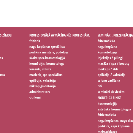
S ZĪMOLI
PROFESIONĀLĀ APMĀCĪBA PĒC PROFESIJĀM:
SEMINĀRI, PREZENTĀCIJA
frizieris
frizermāksla
nagu kopšanas speciālists
nagu kopšana
pedikīra meistars, podologs
kosmetoloģija
as
skaist.spec.kosmetoloģijā
injekcijas / pīlingi
kosmētiķis, kosmetologs
masāža / spa / beauty
vizāžists, stilists
meikaps / stils
jums
masieris, spa speciālists
epilācija / vaksācija
epilācija, vaksācija
salonu vadīšana
mikropigmentācija
citi
administrators
semināri sievietēm
citi kursi
NODERĪGI ZINĀT
kosmetoloģija
estētiskā kosmetoloģija
friziermāksla
nagu kopšanas, nagu diz
pedikīrs, kāju kopšana
meistarklases