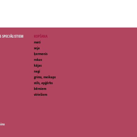
S SPECIĀLISTIEM
KOPŠANA
mati
seja
ķermenis
rokas
kājas
nagi
grims, meikaps
stils, apģērbs
bērniem
vīriešiem
ains