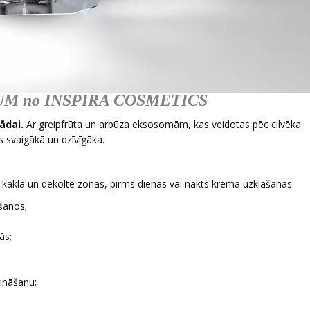
M no INSPIRA COSMETICS
ādai.
Ar greipfrūta un arbūza eksosomām, kas veidotas pēc cilvēka
s svaigākā un dzīvīgāka.
as, kakla un dekoltē zonas, pirms dienas vai nakts krēma uzklāšanas.
šanos;
ās;
rināšanu;