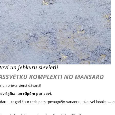
evi un jebkuru sievieti!
MASSVĒTKU KOMPLEKTI NO MANSARD
 un prieks vienā dāvanā!
evišķībai un rūpēm par sevi.
ru… tagad šis ir tāds pats “pieaugušo variants”, tikai vēl labāks — a