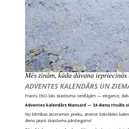
Mēs zinām, kāda dāvana iepriecinās t
ADVENTES KALENDĀRS UN ZIE
Franču EKO-šiks skaistuma cienītājām — elegance, daba
Adventes kalendārs Mansard — 24 dienu rituāls si
No bērnības atceramies prieku, atverot šokolādes kalendā
dienu jauns skaistuma pārsteigums!