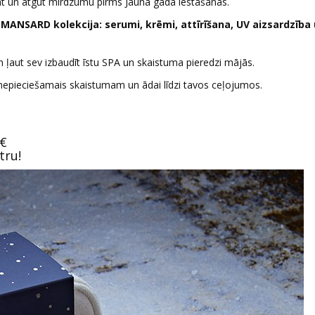
nāt un atgūt mirdzumu pirms Jaunā gada iestāšanās.
MANSARD kolekcija: serumi, krēmi, attīrīšana, UV aizsardzība 
un ļaut sev izbaudīt īstu SPA un skaistuma pieredzi mājās.
epieciešamais skaistumam un ādai līdzi tavos ceļojumos.
 €
tru!