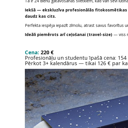
Tā ir 24 dienu gatavošanās svētkiem, kad vari sevi luti
Iekšā — ekskluzīva profesionālās fitokosmētikas 
daudz kas cits.
Perfekta iespēja iepazīt zīmolu, atrast savus favorītus 
Ideāli piemērots arī ceļošanai (travel-size)
— viss n
Cena:
220 €
Profesionāļu un studentu īpašā cena: 154
Pērkot 3+ kalendārus — tikai 126 € par ka