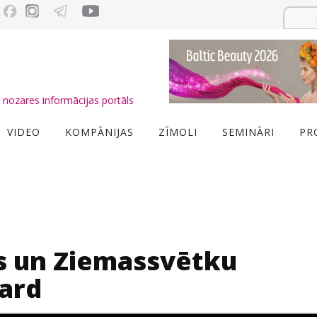
nozares informācijas portāls
VIDEO
KOMPĀNIJAS
ZĪMOLI
SEMINĀRI
PR
s un Ziemassvētku
ard