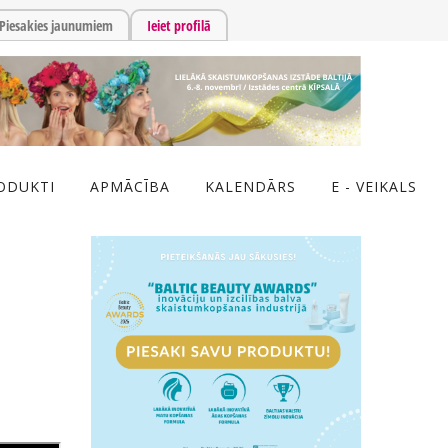
Piesakies jaunumiem
Ieiet profilā
ODUKTI
APMĀCĪBA
KALENDĀRS
E - VEIKALS