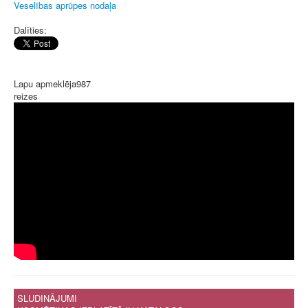
Veselības aprūpes nodaļa
Dalīties:
Lapu apmeklēja
987
reizes
SLUDINĀJUMI