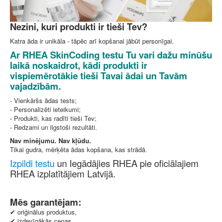
Nezini, kuri produkti ir tieši Tev?
Katra āda ir unikāla - tāpēc arī kopšanai jābūt personīgai.
Ar
RHEA SkinCoding testu
Tu vari dažu minūšu
laikā noskaidrot, kādi produkti ir
vispiemērotākie tieši Tavai ādai un Tavām
vajadzībām.
- Vienkāršs ādas tests;
- Personalizēti ieteikumi;
- Produkti, kas radīti tieši Tev;
- Redzami un ilgstoši rezultāti.
Nav minējumu. Nav kļūdu.
Tikai gudra, mērķēta ādas kopšana, kas strādā.
Izpildi testu
un Iegādājies RHEA pie oficiālajiem
RHEA izplatītājiem Latvijā.
Mēs garantējam:
✔ oriģinālus produktus,
✔ izdevīgākās cenas,