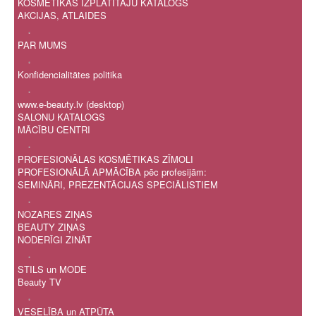
KOSMĒTIKAS IZPLATĪTĀJU KATALOGS
AKCIJAS, ATLAIDES
.
PAR MUMS
.
Konfidencialitātes politika
.
www.e-beauty.lv (desktop)
SALONU KATALOGS
MĀCĪBU CENTRI
.
PROFESIONĀLAS KOSMĒTIKAS ZĪMOLI
PROFESIONĀLĀ APMĀCĪBA pēc profesijām:
SEMINĀRI, PREZENTĀCIJAS SPECIĀLISTIEM
.
NOZARES ZIŅAS
BEAUTY ZIŅAS
NODERĪGI ZINĀT
.
STILS un MODE
Beauty TV
.
VESELĪBA un ATPŪTA