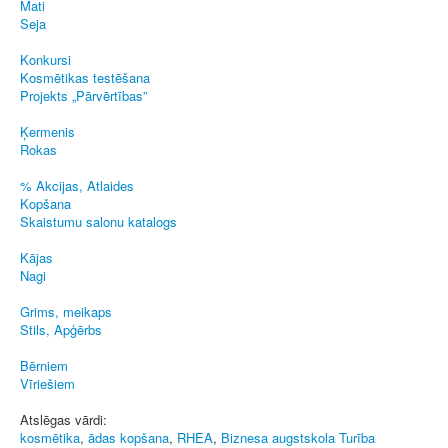
Mati
Seja
Konkursi
Kosmētikas testēšana
Projekts „Pārvērtības”
Ķermenis
Rokas
% Akcijas, Atlaides
Kopšana
Skaistumu salonu katalogs
Kājas
Nagi
Grims, meikaps
Stils, Apģērbs
Bērniem
Vīriešiem
Atslēgas vārdi:
kosmētika
,
ādas kopšana
,
RHEA
,
Biznesa augstskola Turība