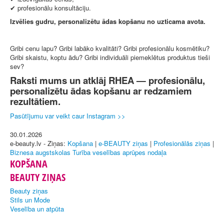
✔ profesionālu konsultāciju.
Izvēlies gudru, personalizētu ādas kopšanu no uzticama avota.
Gribi cenu lapu? Gribi labāko kvalitāti? Gribi profesionālu kosmētiku?
Gribi skaistu, koptu ādu? Gribi individuāli piemeklētus produktus tieši
sev?
Raksti mums un atklāj RHEA — profesionālu,
personalizētu ādas kopšanu ar redzamiem
rezultātiem.
Pasūtījumu var veikt caur Instagram >>
30.01.2026
e-beauty.lv - Ziņas:
Kopšana
|
e-BEAUTY ziņas
|
Profesionālās ziņas
|
Biznesa augstskolas Turība veselības aprūpes nodaļa
KOPŠANA
BEAUTY ZIŅAS
Beauty ziņas
Stils un Mode
Veselība un atpūta