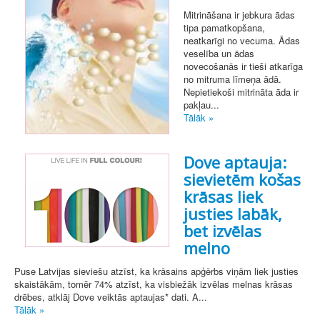
Mitrināšana ir jebkura ādas
tipa pamatkopšana,
neatkarīgi no vecuma. Ādas
veselība un ādas
novecošanās ir tieši atkarīga
no mitruma līmeņa ādā.
Nepietiekoši mitrināta āda ir
pakļau...
Tālāk »
Dove aptauja:
sievietēm košas
krāsas liek
justies labāk,
bet izvēlas
melno
Puse Latvijas sieviešu atzīst, ka krāsains apģērbs viņām liek justies
skaistākām, tomēr 74% atzīst, ka visbiežāk izvēlas melnas krāsas
drēbes, atklāj Dove veiktās aptaujas* dati. A...
Tālāk »