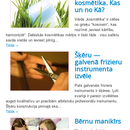
kosmētika. Kas
un no Kā?
Vārds „kosmētika” ir cēlies
no grieķu "kosmein", kas
nozīmē „ieviest kārtību,
harmonizēt”. Dabiskās kosmētikas mērķis ir tieši tāds - visu saliktu
savās vietās un ieviest pilnīg...
Tālāk »
Šķēru —
galvenā frizieru
instrumenta
izvēle
Pats galvenais friziera
instruments ir šķēres. Ļoti
svarīgi ir pareizi izvēlēties
augsti kvalitatīvu un prasībām atbilstošu profesionālu instrumentu.
Šķēru konstrukcija pirmajā ska...
Tālāk »
Bērnu manikīrs