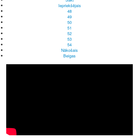
Iepriekšējais
48
49
50
51
52
53
54
Nākošais
Beigas