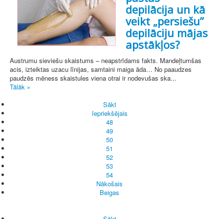
depilācija un kā
veikt „persiešu”
depilāciju mājas
apstākļos?
Austrumu sieviešu skaistums – neapstrīdams fakts. Mandeļtumšas
acis, izteiktas uzacu līnijas, samtaini maiga āda… No paaudzes
paudzēs mēness skaistules viena otrai ir nodevušas ska...
Tālāk »
Sākt
Iepriekšējais
48
49
50
51
52
53
54
Nākošais
Beigas
Sākt