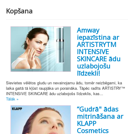
Kopšana
Amway
iepazīstina ar
ARTISTRYTM
INTENSIVE
SKINCARE ādu
uzlabojošu
līdzekli!
Sievietes vēlētos gludu un nevainojamu ādu, tomēr neizbēgami, ka
laika gaitā tā kļūst raupjāka un poraināka. Tāpēc radīts ARTISTRY™
INTENSIVE SKINCARE ādu uzlabojošs līdzeklis, kas...
Tālāk »
“Gudrā" ādas
mitrināšana ar
KLAPP
Cosmetics