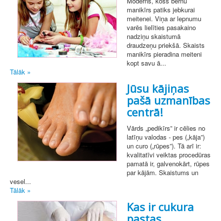
Moderns, košs bērnu
manikīrs patiks jebkurai
meitenei. Viņa ar lepnumu
varēs lielīties pasakaino
nadziņu skaistumā
draudzeņu priekšā. Skaists
manikīrs pieradina meiteni
kopt savu ā...
Tālāk »
Jūsu kājiņas
pašā uzmanības
centrā!
Vārds „pedikīrs” ir cēlies no
latīņu valodas - pes („kāja”)
un curo („rūpes”). Tā arī ir:
kvalitatīvi veiktas procedūras
pamatā ir, galvenokārt, rūpes
par kājām. Skaistums un
vesel...
Tālāk »
Kas ir cukura
pastas