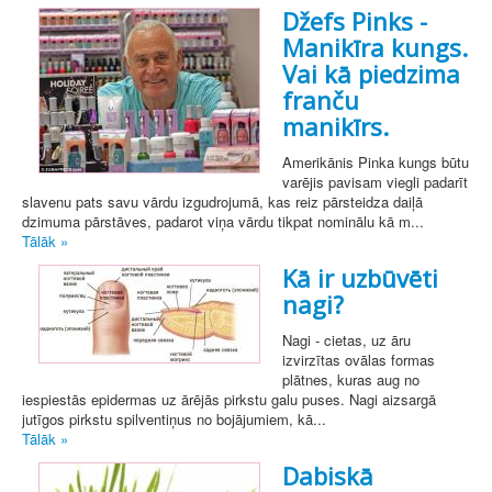
Džefs Pinks -
Manikīra kungs.
Vai kā piedzima
franču
manikīrs.
Amerikānis Pinka kungs būtu
varējis pavisam viegli padarīt
slavenu pats savu vārdu izgudrojumā, kas reiz pārsteidza daiļā
dzimuma pārstāves, padarot viņa vārdu tikpat nominālu kā m...
Tālāk »
Kā ir uzbūvēti
nagi?
Nagi - cietas, uz āru
izvirzītas ovālas formas
plātnes, kuras aug no
iespiestās epidermas uz ārējās pirkstu galu puses. Nagi aizsargā
jutīgos pirkstu spilventiņus no bojājumiem, kā...
Tālāk »
Dabiskā