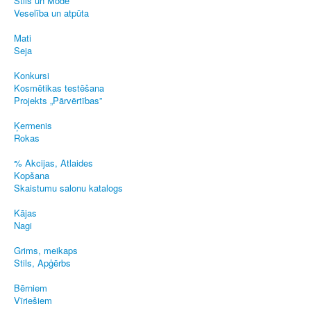
Stils un Mode
Veselība un atpūta
Mati
Seja
Konkursi
Kosmētikas testēšana
Projekts „Pārvērtības”
Ķermenis
Rokas
% Akcijas, Atlaides
Kopšana
Skaistumu salonu katalogs
Kājas
Nagi
Grims, meikaps
Stils, Apģērbs
Bērniem
Vīriešiem