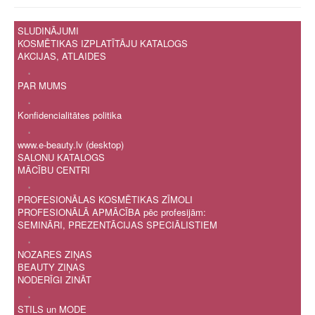
SLUDINĀJUMI
KOSMĒTIKAS IZPLATĪTĀJU KATALOGS
AKCIJAS, ATLAIDES
.
PAR MUMS
.
Konfidencialitātes politika
.
www.e-beauty.lv (desktop)
SALONU KATALOGS
MĀCĪBU CENTRI
.
PROFESIONĀLAS KOSMĒTIKAS ZĪMOLI
PROFESIONĀLĀ APMĀCĪBA pēc profesijām:
SEMINĀRI, PREZENTĀCIJAS SPECIĀLISTIEM
.
NOZARES ZIŅAS
BEAUTY ZIŅAS
NODERĪGI ZINĀT
.
STILS un MODE