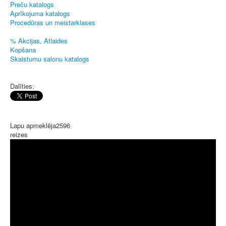
Preču katalogs
Aprīkojuma katalogs
Procedūras un meistarklases
% Akcijas, Atlaides
Kopšana
Skaistumu salonu katalogs
Dalīties:
Lapu apmeklēja
2596
reizes