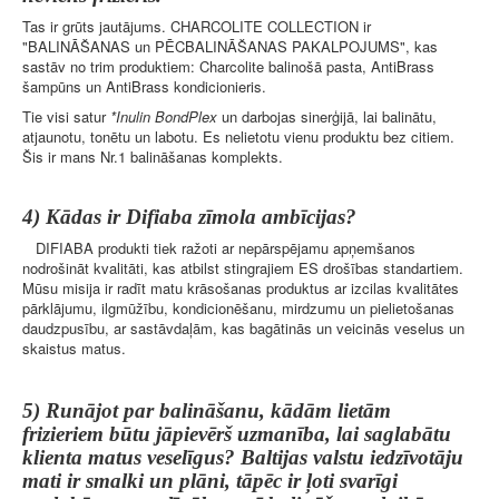
Tas ir grūts jautājums. CHARCOLITE COLLECTION ir
"BALINĀŠANAS un PĒCBALINĀŠANAS PAKALPOJUMS", kas
sastāv no trim produktiem: Charcolite balinošā pasta, AntiBrass
šampūns un AntiBrass kondicionieris.
Tie visi satur
*Inulin BondPlex
un darbojas sinerģijā, lai balinātu,
atjaunotu, tonētu un labotu. Es nelietotu vienu produktu bez citiem.
Šis ir mans Nr.1 balināšanas komplekts.
4) Kādas ir Difiaba zīmola ambīcijas?
DIFIABA produkti tiek ražoti ar nepārspējamu apņemšanos
nodrošināt kvalitāti, kas atbilst stingrajiem ES drošības standartiem.
Mūsu misija ir radīt matu krāsošanas produktus ar izcilas kvalitātes
pārklājumu, ilgmūžību, kondicionēšanu, mirdzumu un pielietošanas
daudzpusību, ar sastāvdaļām, kas bagātinās un veicinās veselus un
skaistus matus.
5) Runājot par balināšanu, kādām lietām
frizieriem būtu jāpievērš uzmanība, lai saglabātu
klienta matus veselīgus? Baltijas valstu iedzīvotāju
mati ir smalki un plāni, tāpēc ir ļoti svarīgi