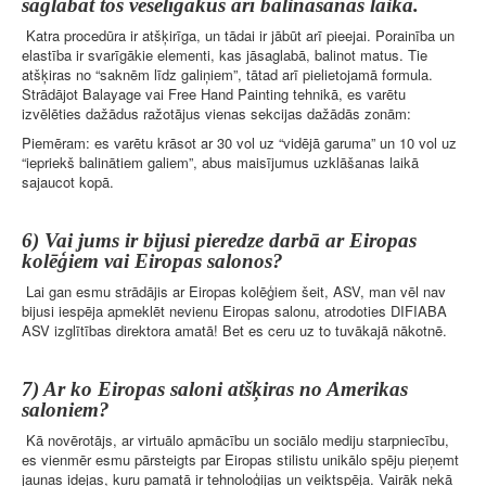
saglabāt tos veselīgākus arī balināšanas laikā.
Katra procedūra ir atšķirīga, un tādai ir jābūt arī pieejai. Porainība un
elastība ir svarīgākie elementi, kas jāsaglabā, balinot matus. Tie
atšķiras no “saknēm līdz galiņiem”, tātad arī pielietojamā formula.
Strādājot Balayage vai Free Hand Painting tehnikā, es varētu
izvēlēties dažādus ražotājus vienas sekcijas dažādās zonām:
Piemēram: es varētu krāsot ar 30 vol uz “vidējā garuma” un 10 vol uz
“iepriekš balinātiem galiem”, abus maisījumus uzklāšanas laikā
sajaucot kopā.
6) Vai jums ir bijusi pieredze darbā ar Eiropas
kolēģiem vai Eiropas salonos?
Lai gan esmu strādājis ar Eiropas kolēģiem šeit, ASV, man vēl nav
bijusi iespēja apmeklēt nevienu Eiropas salonu, atrodoties DIFIABA
ASV izglītības direktora amatā! Bet es ceru uz to tuvākajā nākotnē.
7) Ar ko Eiropas saloni atšķiras no Amerikas
saloniem?
Kā novērotājs, ar virtuālo apmācību un sociālo mediju starpniecību,
es vienmēr esmu pārsteigts par Eiropas stilistu unikālo spēju pieņemt
jaunas idejas, kuru pamatā ir tehnoloģijas un veiktspēja. Vairāk nekā