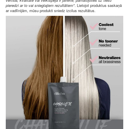
vērtība, kvalitāte vai veiktspēja ir jāvērtē, pamatojoties uz tiešu
pieredzi ar to vai sniegtajiem rezultātiem"
. Lietojot produktus saskaņā
ar vadlīnijām, mūsu produkti sniedz izcilus rezultātus.