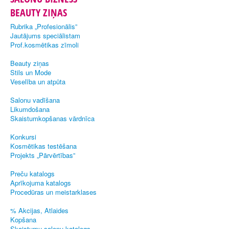
BEAUTY ZIŅAS
Rubrika „Profesionālis”
Jautājums speciālistam
Prof.kosmētikas zīmoli
Beauty ziņas
Stils un Mode
Veselība un atpūta
Salonu vadīšana
Likumdošana
Skaistumkopšanas vārdnīca
Konkursi
Kosmētikas testēšana
Projekts „Pārvērtības”
Preču katalogs
Aprīkojuma katalogs
Procedūras un meistarklases
% Akcijas, Atlaides
Kopšana
Skaistumu salonu katalogs