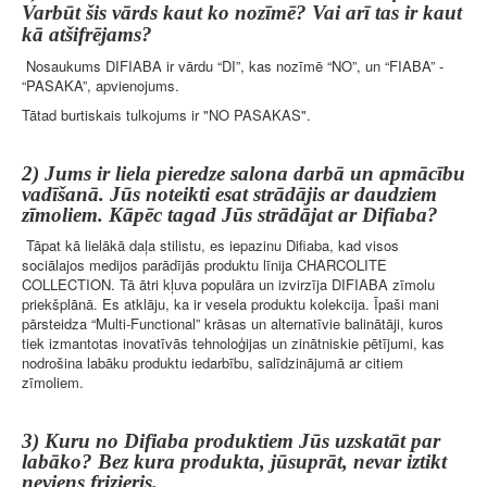
Varbūt šis vārds kaut ko nozīmē? Vai arī tas ir kaut
kā atšifrējams?
Nosaukums DIFIABA ir vārdu “DI”, kas nozīmē “NO”, un “FIABA” -
“PASAKA”, apvienojums.
Tātad burtiskais tulkojums ir "NO PASAKAS".
2) Jums ir liela pieredze salona darbā un apmācību
vadīšanā. Jūs noteikti esat strādājis ar daudziem
zīmoliem. Kāpēc tagad Jūs strādājat ar Difiaba?
Tāpat kā lielākā daļa stilistu, es iepazinu Difiaba, kad visos
sociālajos medijos parādījās produktu līnija CHARCOLITE
COLLECTION. Tā ātri kļuva populāra un izvirzīja DIFIABA zīmolu
priekšplānā. Es atklāju, ka ir vesela produktu kolekcija. Īpaši mani
pārsteidza “Multi-Functional” krāsas un alternatīvie balinātāji, kuros
tiek izmantotas inovatīvās tehnoloģijas un zinātniskie pētījumi, kas
nodrošina labāku produktu iedarbību, salīdzinājumā ar citiem
zīmoliem.
3) Kuru no Difiaba produktiem Jūs uzskatāt par
labāko? Bez kura produkta, jūsuprāt, nevar iztikt
neviens frizieris.