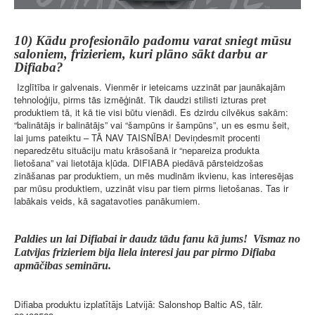
10) Kādu profesionālo padomu varat sniegt mūsu
saloniem, frizieriem, kuri plāno sākt darbu ar
Difiaba?
Izglītība ir galvenais. Vienmēr ir ieteicams uzzināt par jaunākajām
tehnoloģiju, pirms tās izmēģināt. Tik daudzi stilisti izturas pret
produktiem tā, it kā tie visi būtu vienādi. Es dzirdu cilvēkus sakām:
“balinātājs ir balinātājs” vai “šampūns ir šampūns”, un es esmu šeit,
lai jums pateiktu – TĀ NAV TAISNĪBA! Deviņdesmit procenti
neparedzētu situāciju matu krāsošanā ir “nepareiza produkta
lietošana” vai lietotāja kļūda. DIFIABA piedāvā pārsteidzošas
zināšanas par produktiem, un mēs mudinām ikvienu, kas interesējas
par mūsu produktiem, uzzināt visu par tiem pirms lietošanas. Tas ir
labākais veids, kā sagatavoties panākumiem.
Paldies un lai Difiabai ir daudz tādu fanu kā jums! Vismaz no
Latvijas frizieriem bija liela interesi jau par pirmo Difiaba
apmāčibas semināru.
Difiaba produktu izplatītājs Latvijā: Salonshop Baltic AS, tālr.