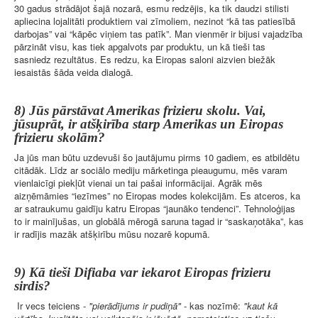
30 gadus strādājot šajā nozarā, esmu redzējis, ka tik daudzi stilisti
apliecina lojalitāti produktiem vai zīmoliem, nezinot “kā tas patiesībā
darbojas” vai “kāpēc viņiem tas patīk”. Man vienmēr ir bijusi vajadzība
pārzināt visu, kas tiek apgalvots par produktu, un kā tieši tas
sasniedz rezultātus. Es redzu, ka Eiropas saloni aizvien biežāk
iesaistās šāda veida dialogā.
8) Jūs pārstāvat Amerikas frizieru skolu. Vai,
jūsuprāt, ir atšķirība starp Amerikas un Eiropas
frizieru skolām?
Ja jūs man būtu uzdevuši šo jautājumu pirms 10 gadiem, es atbildētu
citādāk. Līdz ar sociālo mediju mārketinga pieaugumu, mēs varam
vienlaicīgi piekļūt vienai un tai pašai informācijai. Agrāk mēs
aizņēmāmies “iezīmes” no Eiropas modes kolekcijām. Es atceros, ka
ar satraukumu gaidīju katru Eiropas “jaunāko tendenci”. Tehnoloģijas
to ir mainījušas, un globālā mērogā saruna tagad ir “saskaņotāka”, kas
ir radījis mazāk atšķirību mūsu nozarē kopumā.
9) Kā tieši Difiaba var iekarot Eiropas frizieru
sirdis?
Ir vecs teiciens -
"pierādījums ir pudiņā"
- kas nozīmē:
"kaut kā