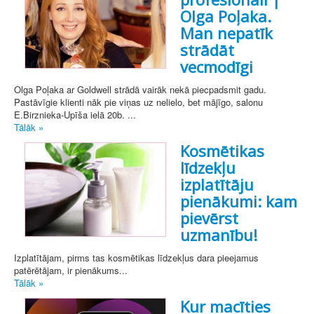
Olga Poļaka.
Man nepatīk
strādāt
vecmodīgi
Olga Poļaka ar Goldwell strādā vairāk nekā piecpadsmit gadu.
Pastāvīgie klienti nāk pie viņas uz nelielo, bet mājīgo, salonu
E.Birznieka-Upīša ielā 20b. ...
Tālāk »
Kosmētikas
līdzekļu
izplatītāju
pienākumi: kam
pievērst
uzmanību!
Izplatītājam, pirms tas kosmētikas līdzekļus dara pieejamus
patērētājam, ir pienākums...
Tālāk »
Kur macīties