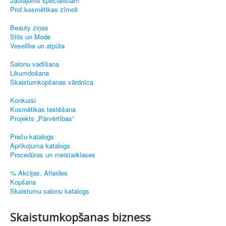
Jautājums speciālistam
Prof.kosmētikas zīmoli
Beauty ziņas
Stils un Mode
Veselība un atpūta
Salonu vadīšana
Likumdošana
Skaistumkopšanas vārdnīca
Konkursi
Kosmētikas testēšana
Projekts „Pārvērtības”
Preču katalogs
Aprīkojuma katalogs
Procedūras un meistarklases
% Akcijas, Atlaides
Kopšana
Skaistumu salonu katalogs
Skaistumkopšanas bizness