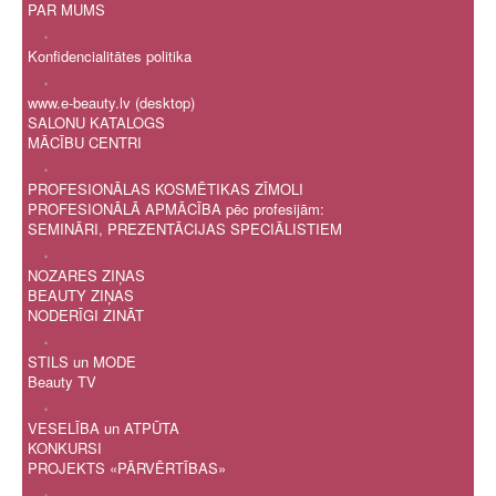
PAR MUMS
.
Konfidencialitātes politika
.
www.e-beauty.lv (desktop)
SALONU KATALOGS
MĀCĪBU CENTRI
.
PROFESIONĀLAS KOSMĒTIKAS ZĪMOLI
PROFESIONĀLĀ APMĀCĪBA pēc profesijām:
SEMINĀRI, PREZENTĀCIJAS SPECIĀLISTIEM
.
NOZARES ZIŅAS
BEAUTY ZIŅAS
NODERĪGI ZINĀT
.
STILS un MODE
Beauty TV
.
VESELĪBA un ATPŪTA
KONKURSI
PROJEKTS «PĀRVĒRTĪBAS»
.