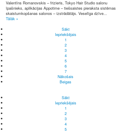
Valentīns Romanovskis – frizieris, Tokyo Hair Studio salonu
īpašnieks, aplikācijas Appotime – tiešsaistes pieraksta sistēmas
skaistumkopšanas salonos – izstrādātājs. Veselīga dzīve...
Tālāk »
Sākt
Iepriekšējais
1
2
3
4
5
6
7
Nākošais
Beigas
Sākt
Iepriekšējais
1
2
3
4
5