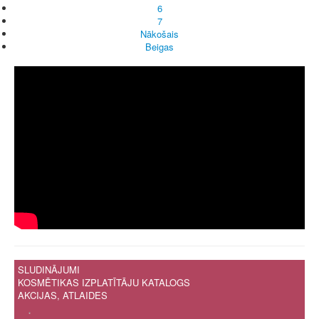
6
7
Nākošais
Beigas
SLUDINĀJUMI
KOSMĒTIKAS IZPLATĪTĀJU KATALOGS
AKCIJAS, ATLAIDES
.