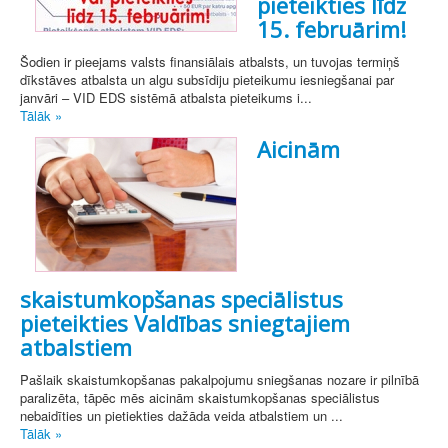
pieteikties līdz
15. februārim!
Šodien ir pieejams valsts finansiālais atbalsts, un tuvojas termiņš
dīkstāves atbalsta un algu subsīdiju pieteikumu iesniegšanai par
janvāri – VID EDS sistēmā atbalsta pieteikums i...
Tālāk »
Aicinām
skaistumkopšanas speciālistus
pieteikties Valdības sniegtajiem
atbalstiem
Pašlaik skaistumkopšanas pakalpojumu sniegšanas nozare ir pilnībā
paralizēta, tāpēc mēs aicinām skaistumkopšanas speciālistus
nebaidīties un pietiekties dažāda veida atbalstiem un ...
Tālāk »