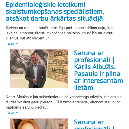
Epidemioloģiskie ieteikumi
skaistumkopšanas speciālistiem,
atsākot darbu ārkārtas situācijā
Ikviens no mums ir sociāli atbildīgs pret to sabiedrības daļu, kas
izvēlas izmantot skaistumkopšanas pakalpojumus! Kā arī aicinu
klientus būt atbildīgiem un...
Tālāk »
Saruna ar
profesionāli |
Kārlis Albužis.
Pasaule ir pilna
ar interesantām
lietām
Kārlis Albužis ir ļoti sabiedrisks un dzīvespriecīgs cilvēks, frizieris ar
divdesmit divu gadu pieredzi, CHI zīmola treneris, ekonomists un ļoti
patīkams sarunu biedrs. ...
Tālāk »
Saruna ar
profesionāli |