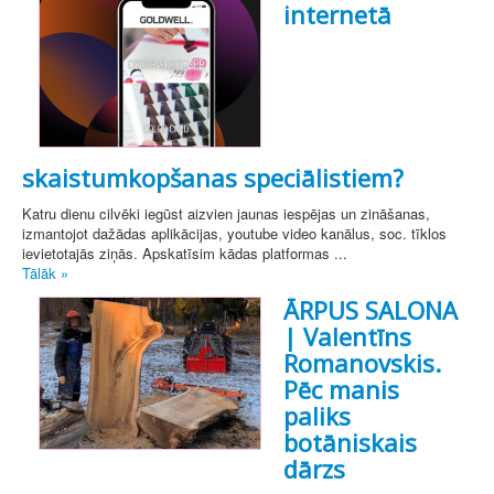
internetā
skaistumkopšanas speciālistiem?
Katru dienu cilvēki iegūst aizvien jaunas iespējas un zināšanas,
izmantojot dažādas aplikācijas, youtube video kanālus, soc. tīklos
ievietotajās ziņās. Apskatīsim kādas platformas ...
Tālāk »
ĀRPUS SALONA
| Valentīns
Romanovskis.
Pēc manis
paliks
botāniskais
dārzs