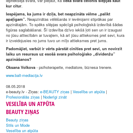
iepriekšējā svara, var pieļaut, ka
liekā svara cēlonis slēpjas kaut
kur citur
.
Iespējams, ka jums ir dziļa, bet neapzināta vēlme „palikt
apaļīgam”.
Neapzinātas vēlēšanās ir ievērojami stiprākas par
apzinātajām. To spēks slēpjas spēcīgā psiholoģiskā izdevībā šādas
figūras saglabāšanai. Šī izdevība dzīvo iekšā ļoti sen un ir izaugusi
no jūsu attiecībām ar tuvajiem, kā arī jūsu attieksmes pret sevi, kura
ir izveidojusies no jums tuvo un mīļo attieksmes pret jums.
Padomājiet, varbūt ir vērts pārstāt cīnīties pret sevi, un novirzīt
laiku un resursus uz esošā svara psiholoģisko „dividenžu”
apzināšanos?
Oksana Volkova
- psihoterapeite, mediatore, biznesa trenere.
www.balt-mediacija.lv
08.05.2018
e-beauty.lv - Ziņas:
e-BEAUTY ziņas
|
Veselība un atpūta
|
Profesionālās ziņas
|
Noderīgi zināt
VESELĪBA UN ATPŪTA
BEAUTY ZIŅAS
Beauty ziņas
Stils un Mode
Veselība un atpūta