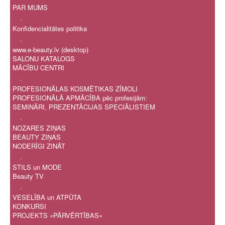
PAR MUMS
.
Konfidencialitātes politika
.
www.e-beauty.lv (desktop)
SALONU KATALOGS
MĀCĪBU CENTRI
.
PROFESIONĀLAS KOSMĒTIKAS ZĪMOLI
PROFESIONĀLĀ APMĀCĪBA pēc profesijām:
SEMINĀRI, PREZENTĀCIJAS SPECIĀLISTIEM
.
NOZARES ZIŅAS
BEAUTY ZIŅAS
NODERĪGI ZINĀT
.
STILS un MODE
Beauty TV
.
VESELĪBA un ATPŪTA
KONKURSI
PROJEKTS «PĀRVĒRTĪBAS»