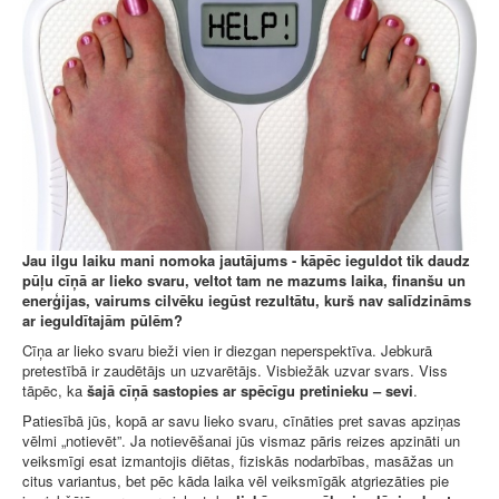
Jau ilgu laiku mani nomoka jautājums - kāpēc ieguldot tik daudz
pūļu cīņā ar lieko svaru, veltot tam ne mazums laika, finanšu un
enerģijas, vairums cilvēku iegūst rezultātu, kurš nav salīdzināms
ar ieguldītajām pūlēm?
Cīņa ar lieko svaru bieži vien ir diezgan neperspektīva. Jebkurā
pretestībā ir zaudētājs un uzvarētājs. Visbiežāk uzvar svars. Viss
tāpēc, ka
šajā cīņā sastopies ar spēcīgu pretinieku – sevi
.
Patiesībā jūs, kopā ar savu lieko svaru, cīnāties pret savas apziņas
vēlmi „notievēt”. Ja notievēšanai jūs vismaz pāris reizes apzināti un
veiksmīgi esat izmantojis diētas, fiziskās nodarbības, masāžas un
citus variantus, bet pēc kāda laika vēl veiksmīgāk atgriezāties pie