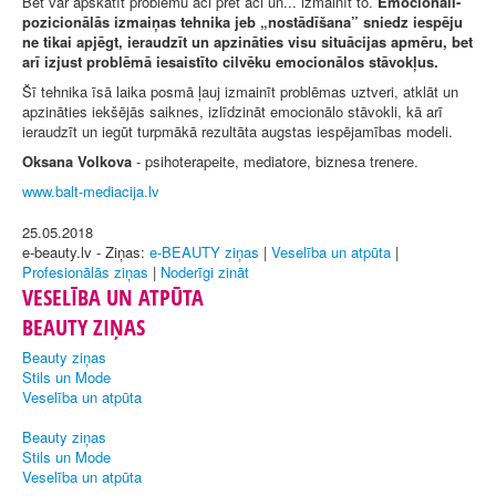
Bet var apskatīt problēmu aci pret aci un... izmainīt to.
Emocionāli-
pozicionālās izmaiņas tehnika jeb „nostādīšana” sniedz iespēju
ne tikai apjēgt, ieraudzīt un apzināties visu situācijas apmēru, bet
arī izjust problēmā iesaistīto cilvēku emocionālos stāvokļus.
Šī tehnika īsā laika posmā ļauj izmainīt problēmas uztveri, atklāt un
apzināties iekšējās saiknes, izlīdzināt emocionālo stāvokli, kā arī
ieraudzīt un iegūt turpmākā rezultāta augstas iespējamības modeli.
Oksana Volkova
- psihoterapeite, mediatore, biznesa trenere.
www.balt-mediacija.lv
25.05.2018
e-beauty.lv - Ziņas:
e-BEAUTY ziņas
|
Veselība un atpūta
|
Profesionālās ziņas
|
Noderīgi zināt
VESELĪBA UN ATPŪTA
BEAUTY ZIŅAS
Beauty ziņas
Stils un Mode
Veselība un atpūta
Beauty ziņas
Stils un Mode
Veselība un atpūta