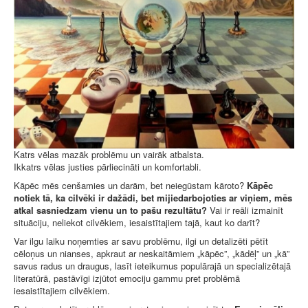
Katrs vēlas mazāk problēmu un vairāk atbalsta.
Ikkatrs vēlas justies pārliecināti un komfortabli.
Kāpēc mēs cenšamies un darām, bet neiegūstam kāroto?
Kāpēc
notiek tā, ka cilvēki ir dažādi, bet mijiedarbojoties ar viņiem, mēs
atkal sasniedzam vienu un to pašu rezultātu?
Vai ir reāli izmainīt
situāciju, neliekot cilvēkiem, iesaistītajiem tajā, kaut ko darīt?
Var ilgu laiku noņemties ar savu problēmu, ilgi un detalizēti pētīt
cēloņus un nianses, apkraut ar neskaitāmiem „kāpēc”, „kādēļ” un „kā”
savus radus un draugus, lasīt ieteikumus populārajā un specializētajā
literatūrā, pastāvīgi izjūtot emociju gammu pret problēmā
iesaistītajiem cilvēkiem.