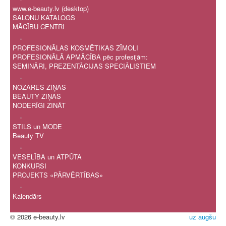
www.e-beauty.lv (desktop)
SALONU KATALOGS
MĀCĪBU CENTRI
.
PROFESIONĀLAS KOSMĒTIKAS ZĪMOLI
PROFESIONĀLĀ APMĀCĪBA pēc profesijām:
SEMINĀRI, PREZENTĀCIJAS SPECIĀLISTIEM
.
NOZARES ZIŅAS
BEAUTY ZIŅAS
NODERĪGI ZINĀT
.
STILS un MODE
Beauty TV
.
VESELĪBA un ATPŪTA
KONKURSI
PROJEKTS «PĀRVĒRTĪBAS»
.
Kalendārs
© 2026 e-beauty.lv
uz augšu