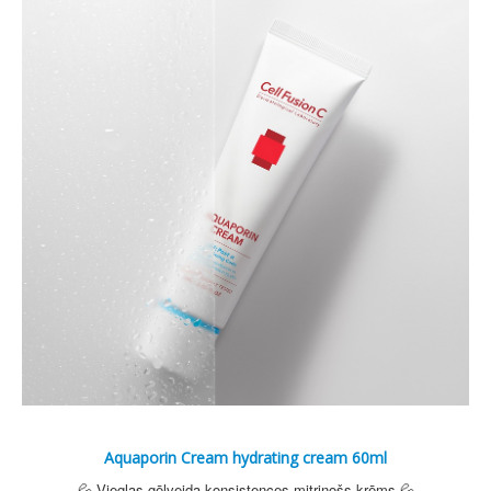
Aquaporin Cream hydrating cream 60ml
💦 Vieglas gēlveida konsistences mitrinošs krēms 💦