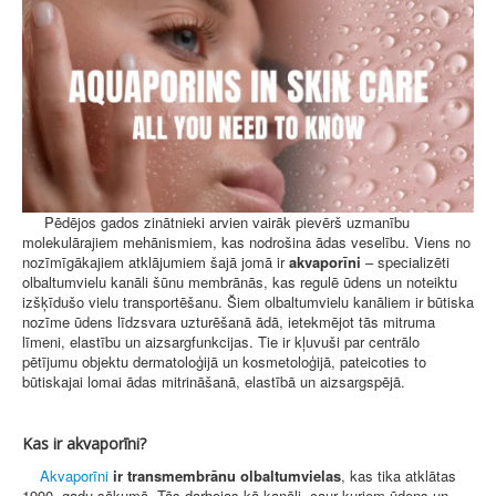
Pēdējos gados zinātnieki arvien vairāk pievērš uzmanību
molekulārajiem mehānismiem, kas nodrošina ādas veselību. Viens no
nozīmīgākajiem atklājumiem šajā jomā ir
akvaporīni
– specializēti
olbaltumvielu kanāli šūnu membrānās, kas regulē ūdens un noteiktu
izšķīdušo vielu transportēšanu. Šiem olbaltumvielu kanāliem ir būtiska
nozīme ūdens līdzsvara uzturēšanā ādā, ietekmējot tās mitruma
līmeni, elastību un aizsargfunkcijas. Tie ir kļuvuši par centrālo
pētījumu objektu dermatoloģijā un kosmetoloģijā, pateicoties to
būtiskajai lomai ādas mitrināšanā, elastībā un aizsargspējā.
Kas ir akvaporīni?
Akvaporīni
ir transmembrānu olbaltumvielas
, kas tika atklātas
1990. gadu sākumā. Tās darbojas kā kanāli, caur kuriem ūdens un