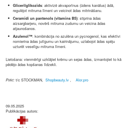
Glicerilglikozīds
:
aktivizē akvaporīnus (ūdens kanālus) ādā,
regulējot mitruma līmeni un veicinot ādas mitrināšanu.
Ceramīdi un pantenols (vitamīns B5)
:
stiprina ādas
aizsargbarjeru, novērš mitruma zudumu un veicina ādas
atjaunošanos.
Azulenol™
:
kombinācija no azulēna un pycnogenol, kas efektīvi
nomierina ādas jutīgumu un kairinājumu, uzlabojot ādas spēju
uzturēt veselīgu mitruma līmeni.
Lietošana: vienmērīgi uzklājiet krēmu un sejas ādas, izmantojiet to kā
pēdējo ādas kopšanas līdzekli.
Pirkt:
t/c STOCKMAN,
Shopbeauty.lv
,
Alor.pro
09.05.2025
Publikācijas autors: