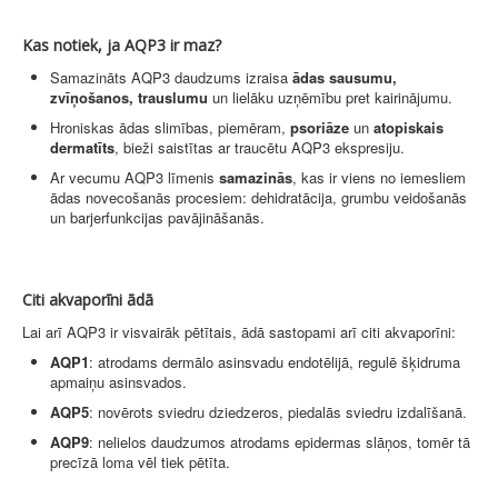
Kas notiek, ja AQP3 ir maz?
Samazināts AQP3 daudzums izraisa
ādas sausumu,
zvīņošanos, trauslumu
un lielāku uzņēmību pret kairinājumu.
Hroniskas ādas slimības, piemēram,
psoriāze
un
atopiskais
dermatīts
, bieži saistītas ar traucētu AQP3 ekspresiju.
Ar vecumu AQP3 līmenis
samazinās
, kas ir viens no iemesliem
ādas novecošanās procesiem: dehidratācija, grumbu veidošanās
un barjerfunkcijas pavājināšanās.
Citi akvaporīni ādā
Lai arī AQP3 ir visvairāk pētītais, ādā sastopami arī citi akvaporīni:
AQP1
: atrodams dermālo asinsvadu endotēlijā, regulē šķidruma
apmaiņu asinsvados.
AQP5
: novērots sviedru dziedzeros, piedalās sviedru izdalīšanā.
AQP9
: nelielos daudzumos atrodams epidermas slāņos, tomēr tā
precīzā loma vēl tiek pētīta.