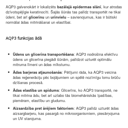
AQP3 galvenokārt ir lokalizēts
bazālajā epidermas slānī
, kur atrodas
dzīvotspējīgie keratinocīti. Šajās šūnās tas palīdz transportēt ne tikai
ūdeni, bet arī
glicerīnu
un
urīnvielu
– savienojumus, kas ir būtiski
normālai ādas mitrināšanai un elastībai.
AQP3 funkcijas ādā
Ūdens un glicerīna transportēšana
: AQP3 nodrošina efektīvu
ūdens un glicerīna piegādi šūnām, palīdzot uzturēt optimālu
mitruma līmeni un ādas mīkstumu.
Ādas barjeras atjaunošanās
: Pētījumi rāda, ka AQP3 veicina
ādas reģenerāciju pēc bojājumiem un spēlē nozīmīgu lomu brūču
dzīšanas procesā.
Ādas elastība un spīdums
: Glicerīns, ko AQP3 transportē, ne
tikai mitrina ādu, bet arī uzlabo tās biomehāniskās īpašības,
piemēram, elastību un gludumu.
Aizsardzība pret ārējiem faktoriem
: AQP3 palīdz uzturēt ādas
aizsargbarjeru, kas pasargā no mikroorganismiem, piesārņojuma
un UV starojuma.