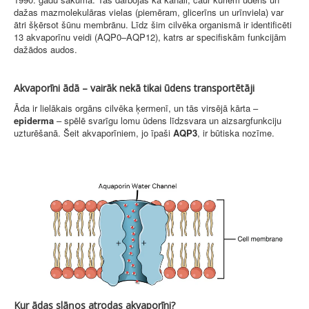
dažas mazmolekulāras vielas (piemēram, glicerīns un urīnviela) var
ātri šķērsot šūnu membrānu. Līdz šim cilvēka organismā ir identificēti
13 akvaporīnu veidi (AQP0–AQP12), katrs ar specifiskām funkcijām
dažādos audos.
Akvaporīni ādā – vairāk nekā tikai ūdens transportētāji
Āda ir lielākais orgāns cilvēka ķermenī, un tās virsējā kārta –
epiderma
– spēlē svarīgu lomu ūdens līdzsvara un aizsargfunkciju
uzturēšanā. Šeit akvaporīniem, jo īpaši
AQP3
, ir būtiska nozīme.
Kur ādas slāņos atrodas akvaporīni?