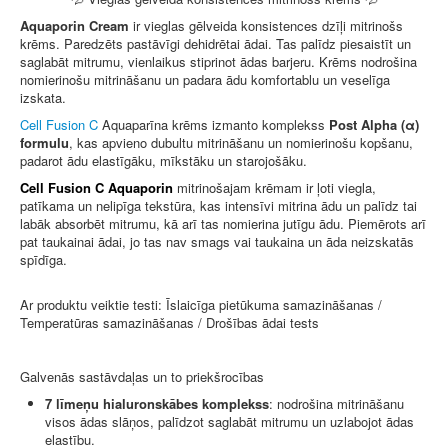
Aquaporin Cream
ir vieglas gēlveida konsistences dzīļi mitrinošs
krēms. Paredzēts pastāvīgi dehidrētai ādai. Tas palīdz piesaistīt un
saglabāt mitrumu, vienlaikus stiprinot ādas barjeru. Krēms nodrošina
nomierinošu mitrināšanu un padara ādu komfortablu un veselīga
izskata.
Cell Fusion C
Aquaparīna krēms izmanto komplekss
Post Alpha (α)
formulu
, kas apvieno dubultu mitrināšanu un nomierinošu kopšanu,
padarot ādu elastīgāku, mīkstāku un starojošāku.
Cell Fusion C Aquaporin
mitrinošajam krēmam ir ļoti viegla,
patīkama un nelipīga tekstūra, kas intensīvi mitrina ādu un palīdz tai
labāk absorbēt mitrumu, kā arī tas nomierina jutīgu ādu. Piemērots arī
pat taukainai ādai, jo tas nav smags vai taukaina un āda neizskatās
spīdīga.
Ar produktu veiktie testi: Īslaicīga pietūkuma samazināšanas /
Temperatūras samazināšanas / Drošības ādai tests
Galvenās sastāvdaļas un to priekšrocības
7 līmeņu hialuronskābes komplekss
:
nodrošina mitrināšanu
visos ādas slāņos, palīdzot saglabāt mitrumu un uzlabojot ādas
elastību.