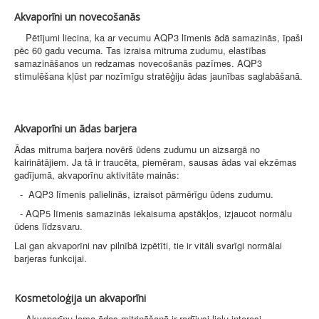
Akvaporīni un novecošanās
Pētījumi liecina, ka ar vecumu AQP3 līmenis ādā samazinās, īpaši
pēc 60 gadu vecuma. Tas izraisa mitruma zudumu, elastības
samazināšanos un redzamas novecošanās pazīmes. AQP3
stimulēšana kļūst par nozīmīgu stratēģiju ādas jaunības saglabāšanā.
Akvaporīni un ādas barjera
Ādas mitruma barjera novērš ūdens zudumu un aizsargā no
kairinātājiem. Ja tā ir traucēta, piemēram, sausas ādas vai ekzēmas
gadījumā, akvaporīnu aktivitāte mainās:
- AQP3 līmenis palielinās, izraisot pārmērīgu ūdens zudumu.
- AQP5 līmenis samazinās iekaisuma apstākļos, izjaucot normālu
ūdens līdzsvaru.
Lai gan akvaporīni nav pilnībā izpētīti, tie ir vitāli svarīgi normālai
barjeras funkcijai.
Kosmetoloģija un akvaporīni
Akvaporīnu loma ādas mitrināšanā ir radījusi lielu interesi