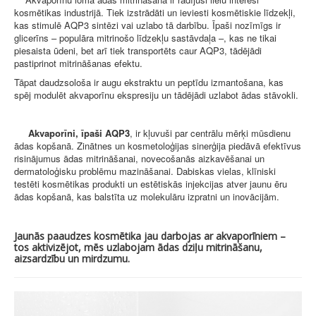
kosmētikas industrijā. Tiek izstrādāti un ieviesti kosmētiskie līdzekļi,
kas stimulē AQP3 sintēzi vai uzlabo tā darbību. Īpaši nozīmīgs ir
glicerīns – populāra mitrinošo līdzekļu sastāvdaļa –, kas ne tikai
piesaista ūdeni, bet arī tiek transportēts caur AQP3, tādējādi
pastiprinot mitrināšanas efektu.
Tāpat daudzsološa ir augu ekstraktu un peptīdu izmantošana, kas
spēj modulēt akvaporīnu ekspresiju un tādējādi uzlabot ādas stāvokli.
Akvaporīni, īpaši AQP3
, ir kļuvuši par centrālu mērķi mūsdienu
ādas kopšanā. Zinātnes un kosmetoloģijas sinerģija piedāvā efektīvus
risinājumus ādas mitrināšanai, novecošanās aizkavēšanai un
dermatoloģisku problēmu mazināšanai. Dabiskas vielas, klīniski
testēti kosmētikas produkti un estētiskās injekcijas atver jaunu ēru
ādas kopšanā, kas balstīta uz molekulāru izpratni un inovācijām.
Jaunās paaudzes kosmētika jau darbojas ar akvaporīniem –
tos aktivizējot, mēs uzlabojam ādas dziļu mitrināšanu,
aizsardzību un mirdzumu.